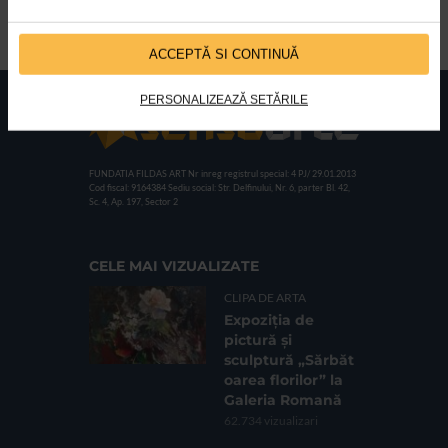
avea Premiera de Gala pe data de 4 octombrie, la Sala
Palatului din Bucuresti, incepand cu ora 19:00.
ACCEPTĂ SI CONTINUĂ
PERSONALIZEAZĂ SETĂRILE
FUNDATIA FILDAS ART
Nr inreg registrul special: 4 PJ/ 29.01.2013
Cod fiscal: 9164384
Sediu social: Str. Delfinului, Nr. 6, parter Bl. 42,
Sc. 4, Ap. 197, Sector 2
CELE MAI VIZUALIZATE
CLIPA DE ARTA
Expoziția de
pictură și
sculptură „Sărbăt
oarea florilor” la
Galeria Romană
62.734 vizualizari