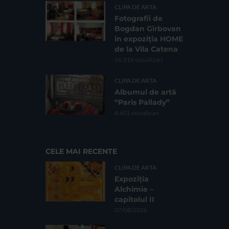
CLIPA DE ARTA
Fotografii de
Bogdan Gîrbovan
în expoziția HOME
de la Vila Catena
16.216 vizualizari
CLIPA DE ARTA
Albumul de artă
“Paris Pallady”
6.601 vizualizari
CELE MAI RECENTE
CLIPA DE ARTA
Expoziția
Alchimie –
capitolul II
07/08/2026