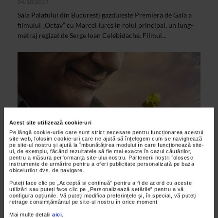
04/10/2017
Sala Palatului din Bucuresti gazduieste Premiera de Gala a
filmului „Octav” cu Marcel Iures in rolul principal, un lung-
metraj regizat de Serge Ioan Celebidache. Filmul...
Acest site utilizează cookie-uri
Pe lângă cookie-urile care sunt strict necesare pentru funcționarea acestui
site web, folosim cookie-uri care ne ajută să înțelegem cum se navighează
pe site-ul nostru și ajută la îmbunătățirea modului în care funcționează site-
ul, de exemplu, făcând rezultatele să fie mai exacte în cazul căutărilor,
pentru a măsura performanța site-ului nostru. Partenerii noștri folosesc
ALTE MATERIALE
instrumente de urmărire pentru a oferi publicitate personalizată pe baza
obiceiurilor dvs. de navigare.
Premiera de Gala la Sala Palatului: filmul
Puteți face clic pe „Acceptă si continuă” pentru a fi de acord cu aceste
romanesc „Octav” cu Marcel Iures
utilizări sau puteți face clic pe „Personalizează setările” pentru a vă
configura opțiunile. Vă puteți modifica preferințele și, în special, vă puteți
17/08/2017
retrage consimțământul pe site-ul nostru în orice moment.
Filmul romanesc Octav, cu Marcel Iures in rolul principal, va
Mai multe detalii
aici
.