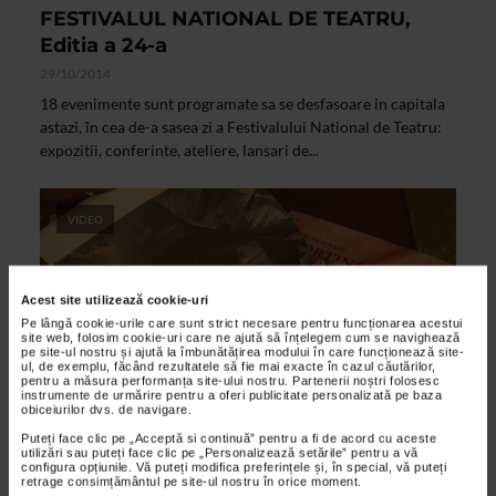
FESTIVALUL NATIONAL DE TEATRU,
Editia a 24-a
29/10/2014
18 evenimente sunt programate sa se desfasoare in capitala
astazi, în cea de-a sasea zi a Festivalului National de Teatru:
expozitii, conferinte, ateliere, lansari de...
VIDEO
Acest site utilizează cookie-uri
Pe lângă cookie-urile care sunt strict necesare pentru funcționarea acestui
site web, folosim cookie-uri care ne ajută să înțelegem cum se navighează
pe site-ul nostru și ajută la îmbunătățirea modului în care funcționează site-
ul, de exemplu, făcând rezultatele să fie mai exacte în cazul căutărilor,
pentru a măsura performanța site-ului nostru. Partenerii noștri folosesc
instrumente de urmărire pentru a oferi publicitate personalizată pe baza
obiceiurilor dvs. de navigare.
Puteți face clic pe „Acceptă si continuă” pentru a fi de acord cu aceste
ARTELE SPECTACOLULUI
utilizări sau puteți face clic pe „Personalizează setările” pentru a vă
configura opțiunile. Vă puteți modifica preferințele și, în special, vă puteți
Lansari de carte – FITS 2012
retrage consimțământul pe site-ul nostru în orice moment.