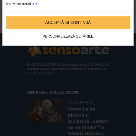
08/06/2012
Mai multe detalii
aici
.
Lansarile de carte, ca in anii precedenti, au avut loc la
Centrul Cultural Habitus si au fost moderate de teatrologul
Octavian Saiu.
ACCEPTĂ SI CONTINUĂ
PERSONALIZEAZĂ SETĂRILE
FUNDATIA FILDAS ART
Nr inreg registrul special: 4 PJ/ 29.01.2013
Cod fiscal: 9164384
Sediu social: Str. Delfinului, Nr. 6, parter Bl. 42,
Sc. 4, Ap. 197, Sector 2
CELE MAI VIZUALIZATE
CLIPA DE ARTA
Expoziția de
pictură și
sculptură „Sărbăt
oarea florilor” la
Galeria Romană