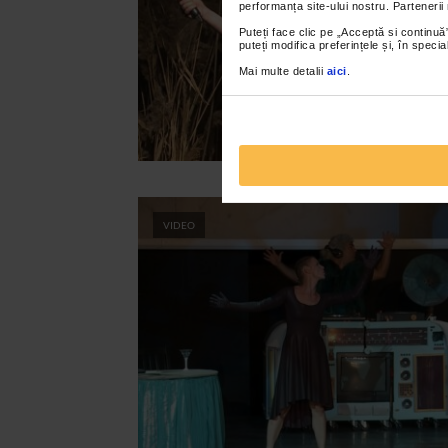
performanța site-ului nostru. Partenerii
Puteți face clic pe „Acceptă si continuă”
puteți modifica preferințele și, în spec
Mai multe detalii
aici
.
VIDEO