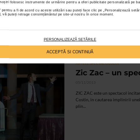
 noștri folosesc instrumente de urmărire pentru a oferi publicitate personalizată pe ba
 pentru a fi de acord cu aceste utilizări sau puteți face clic pe „Personalizează setăr
ial, vă puteți retrage consimțământul pe site-ul nostru în orice moment.
PERSONALIZEAZĂ SETĂRILE
ACCEPTĂ SI CONTINUĂ
ARTELE SPECTACOLULUI
Zic Zac – un spe
05/11/2013
ZIC ZAC este un spectacol incitan
Costin, in cautarea implinirii un
plin...