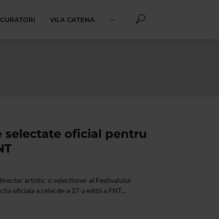
I CURATORI
VILA CATENA
···
 selectate oficial pentru
NT
rector artistic si selectioner al Festivalului
ia oficiala a celei de-a 27-a editii a FNT...