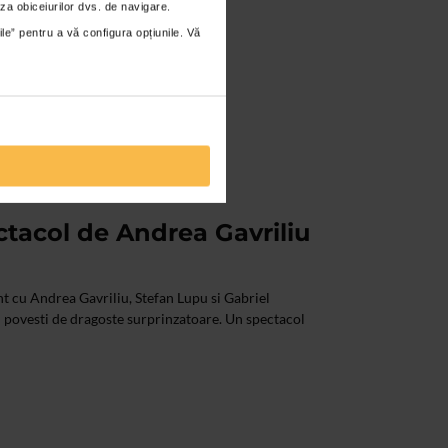
za obiceiurilor dvs. de navigare.
ile” pentru a vă configura opțiunile. Vă
ctacol de Andrea Gavriliu
t cu Andrea Gavriliu, Stefan Lupu si Gabriel
ei povesti de dragoste surprinzatoare. Un spectacol