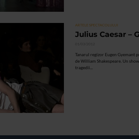
ARTELE SPECTACOLULUI
Julius Caesar – 
01/03/2012
Tanarul regizor Eugen Gyemant pr
de William Shakespeare. Un show
tragedii...