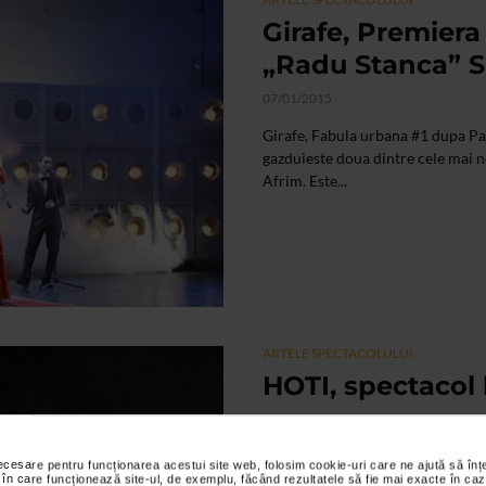
Girafe, Premiera
„Radu Stanca” S
07/01/2015
Girafe, Fabula urbana #1 dupa Pa
gazduieste doua dintre cele mai n
Afrim. Este...
ARTELE SPECTACOLULUI
HOTI, spectacol
03/02/2014
Un nou spectacol regizat de Radu 
necesare pentru funcționarea acestui site web, folosim cookie-uri care ne ajută să î
suprinde iubitorii de teatru.
 în care funcționează site-ul, de exemplu, făcând rezultatele să fie mai exacte în caz