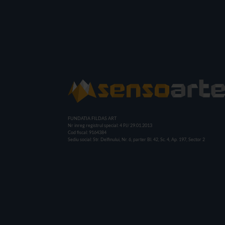
FUNDATIA FILDAS ART
Nr inreg registrul special: 4 PJ/ 29.01.2013
Cod fiscal: 9164384
Sediu social: Str. Delfinului, Nr. 6, parter Bl. 42, Sc. 4, Ap. 197, Sector 2