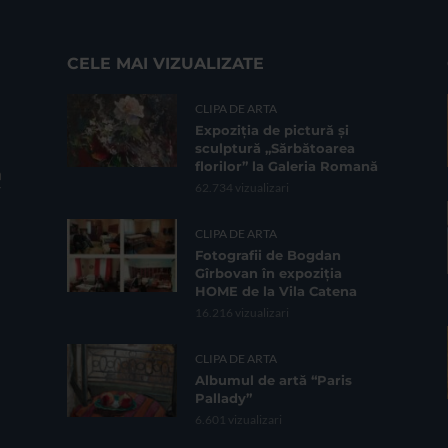
CELE MAI VIZUALIZATE
CLIPA DE ARTA
Expoziția de pictură și
sculptură „Sărbătoarea
florilor” la Galeria Romană
62.734 vizualizari
CLIPA DE ARTA
Fotografii de Bogdan
Gîrbovan în expoziția
HOME de la Vila Catena
16.216 vizualizari
CLIPA DE ARTA
Albumul de artă “Paris
Pallady”
6.601 vizualizari