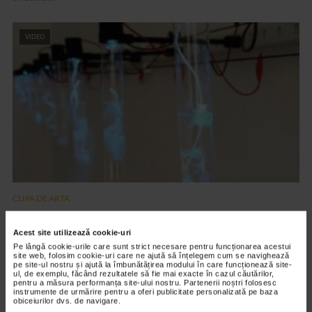
VIDEO
CLIPA DE ARTA
ARTS and ARTISTS. Floriama Cândea –
„Invisible Garden #2”
Acest site utilizează cookie-uri
Pe lângă cookie-urile care sunt strict necesare pentru funcționarea acestui
139 vizualizari
site web, folosim cookie-uri care ne ajută să înțelegem cum se navighează
pe site-ul nostru și ajută la îmbunătățirea modului în care funcționează site-
ul, de exemplu, făcând rezultatele să fie mai exacte în cazul căutărilor,
pentru a măsura performanța site-ului nostru. Partenerii noștri folosesc
VIDEO
instrumente de urmărire pentru a oferi publicitate personalizată pe baza
obiceiurilor dvs. de navigare.