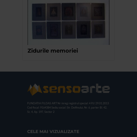
Zidurile memoriei
FUNDATIA FILDAS ART
Nr inreg registrul special: 4 PJ/ 29.01.2013
Cod fiscal: 9164384
Sediu social: Str. Delfinului, Nr. 6, parter Bl. 42,
Sc. 4, Ap. 197, Sector 2
CELE MAI VIZUALIZATE