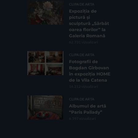
CLIPA DE ARTA
Expoziția de
pictură și
sculptură „Sărbăt
oarea florilor” la
Galeria Romană
62.731 vizualizari
CLIPA DE ARTA
Fotografii de
Bogdan Gîrbovan
în expoziția HOME
de la Vila Catena
16.212 vizualizari
CLIPA DE ARTA
Albumul de artă
“Paris Pallady”
6.597 vizualizari