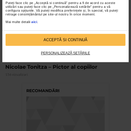
Puteți face clic pe „Acceptă si continuă” pentru a fi de acord cu aceste
utilizări sau puteți face clic pe „Personalizează setările” pentru a vă
configura opțiunile. Vă puteți modifica preferințele și, în special, vă puteți
retrage consimțământul pe site-ul nostru în orice moment.
Mai multe detalii
aici
.
ACCEPTĂ SI CONTINUĂ
PERSONALIZEAZĂ SETĂRILE
CLIPA DE ARTA
Nicolae Tonitza – Pictor al copiilor
156 vizualizari
RECOMANDĂRI