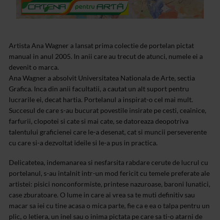
Artista Ana Wagner a lansat prima colectie de portelan pictat
manual in anul 2005. In anii care au trecut de atunci, numele ei a
devenit o marca.
Ana Wagner a absolvit Universitatea Nationala de Arte, sectia
Grafica. Inca din anii facultatii, a cautat un alt suport pentru
lucrarile ei, decat hartia. Portelanul a inspirat-o cel mai mult.
Succesul de care s-au bucurat povestile insirate pe cesti, ceainice,
farfurii, clopotei si cate si mai cate, se datoreaza deopotriva
talentului graficienei care le-a desenat, cat si muncii perseverente
cu care si-a dezvoltat ideile si le-a pus in practica.
Delicatetea, indemanarea si nesfarsita rabdare cerute de lucrul cu
portelanul, s-au intalnit intr-un mod fericit cu temele preferate ale
artistei: pisici nonconformiste, printese nazuroase, baroni lunatici,
case zburatoare. O lume in care ai vrea sa te muti definitiv sau
macar sa iei cu tine acasa o mica parte, fie ca e ea o talpa pentru un
plic, o letiera, un inel sau o inima pictata pe care sa ti-o atarni de