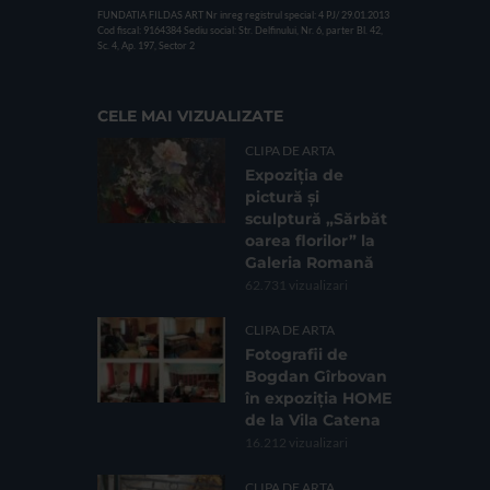
FUNDATIA FILDAS ART
Nr inreg registrul special: 4 PJ/ 29.01.2013
Cod fiscal: 9164384
Sediu social: Str. Delfinului, Nr. 6, parter Bl. 42,
Sc. 4, Ap. 197, Sector 2
CELE MAI VIZUALIZATE
CLIPA DE ARTA
Expoziția de
pictură și
sculptură „Sărbăt
oarea florilor” la
Galeria Romană
62.731 vizualizari
CLIPA DE ARTA
Fotografii de
Bogdan Gîrbovan
în expoziția HOME
de la Vila Catena
16.212 vizualizari
CLIPA DE ARTA