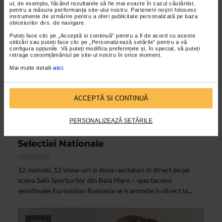
ul, de exemplu, făcând rezultatele să fie mai exacte în cazul căutărilor,
pentru a măsura performanța site-ului nostru. Partenerii noștri folosesc
instrumente de urmărire pentru a oferi publicitate personalizată pe baza
obiceiurilor dvs. de navigare.
Puteți face clic pe „Acceptă si continuă” pentru a fi de acord cu aceste
utilizări sau puteți face clic pe „Personalizează setările” pentru a vă
configura opțiunile. Vă puteți modifica preferințele și, în special, vă puteți
retrage consimțământul pe site-ul nostru în orice moment.
Mai multe detalii
aici
.
ACCEPTĂ SI CONTINUĂ
ALTE MATERIALE
PERSONALIZEAZĂ SETĂRILE
GeneratiaEurovision canta in semifinala
Selectiei Nationale
03/03/2016
12 melodii, 12 show-uri si doua recitaluri in direct de pe
scena Salii Sporturilor din Baia Mare – spectacolul
semifinalei Eurovision Romania se transmite in direct la...
VIDEO