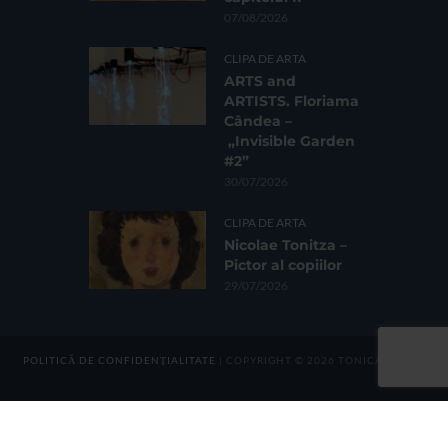
07/08/2026
CLIPA DE ARTA
ARTS and
ARTISTS. Floriama
Cândea –
„Invisible Garden
#2”
30/07/2026
CLIPA DE ARTA
Nicolae Tonitza –
Pictor al copiilor
29/07/2026
POLITICĂ DE CONFIDENȚIALITATE
| COPYRIGHT © 2026 TONICA GROUP