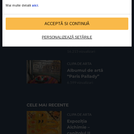
Galeria Romană
Mai multe detalii
aici
.
62.733 vizualizari
CLIPA DE ARTA
ACCEPTĂ SI CONTINUĂ
Fotografii de
Bogdan Gîrbovan
PERSONALIZEAZĂ SETĂRILE
în expoziția HOME
de la Vila Catena
16.215 vizualizari
CLIPA DE ARTA
Albumul de artă
“Paris Pallady”
6.599 vizualizari
CELE MAI RECENTE
CLIPA DE ARTA
Expoziția
Alchimie –
capitolul II