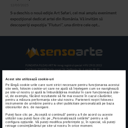
12/03/2025
S-a deschis o nouă ediţie Art Safari, cel mai amplu eveniment
expoziţional dedicat artei din România. Vă invităm să
descoperiţi expoziţia "Fluturi", una dintre cele opt...
FUNDATIA FILDAS ART
Nr inreg registrul special: 4 PJ/ 29.01.2013
Cod fiscal: 9164384
Sediu social: Str. Delfinului, Nr. 6, parter Bl. 42,
Sc. 4, Ap. 197, Sector 2
Acest site utilizează cookie-uri
Pe lângă cookie-urile care sunt strict necesare pentru funcționarea acestui
site web, folosim cookie-uri care ne ajută să înțelegem cum se navighează
CELE MAI VIZUALIZATE
pe site-ul nostru și ajută la îmbunătățirea modului în care funcționează site-
ul, de exemplu, făcând rezultatele să fie mai exacte în cazul căutărilor,
pentru a măsura performanța site-ului nostru. Partenerii noștri folosesc
CLIPA DE ARTA
instrumente de urmărire pentru a oferi publicitate personalizată pe baza
Expoziția de
obiceiurilor dvs. de navigare.
pictură și
Puteți face clic pe „Acceptă si continuă” pentru a fi de acord cu aceste
sculptură „Sărbăt
utilizări sau puteți face clic pe „Personalizează setările” pentru a vă
configura opțiunile. Vă puteți modifica preferințele și, în special, vă puteți
oarea florilor” la
retrage consimțământul pe site-ul nostru în orice moment.