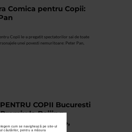
ra Comica pentru Copii:
 Pan
ntru Copii le-a pregatit spectatorilor sai de toate
personajele unei povesti nemuritoare: Peter Pan,
ENTRU COPII Bucuresti
 Premiu la Beijing
urism Festival 2014,
nțelegem cum se navighează pe site-ul
ul căutărilor, pentru a măsura