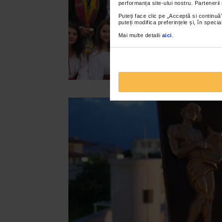
performanța site-ului nostru. Partenerii
Puteți face clic pe „Acceptă si continuă”
puteți modifica preferințele și, în spec
Mai multe detalii
aici
.