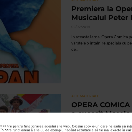
Premiera la Ope
Musicalul Peter
02/02/2015
In aceasta iarna, Opera Comica pe
varstele o intalnire speciala cu 
de...
ALTE MATERIALE
OPERA COMICA P
a cucerit Marele
International To
necesare pentru funcționarea acestui site web, folosim cookie-uri care ne ajută să î
China
 în care funcționează site-ul, de exemplu, făcând rezultatele să fie mai exacte în caz