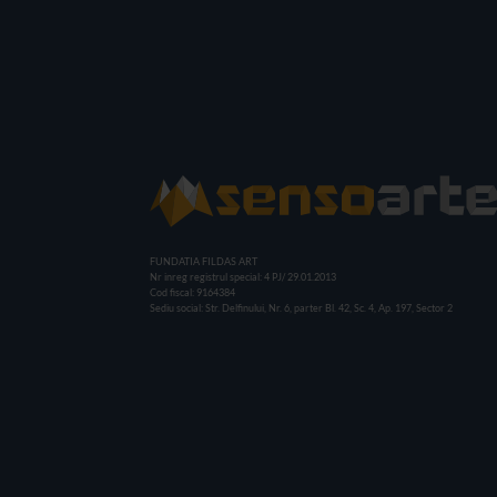
FUNDATIA FILDAS ART
Nr inreg registrul special: 4 PJ/ 29.01.2013
Cod fiscal: 9164384
Sediu social: Str. Delfinului, Nr. 6, parter Bl. 42, Sc. 4, Ap. 197, Sector 2