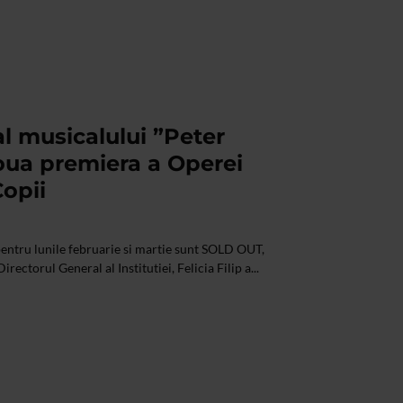
l musicalului ”Peter
oua premiera a Operei
opii
pentru lunile februarie si martie sunt SOLD OUT,
irectorul General al Institutiei, Felicia Filip a...