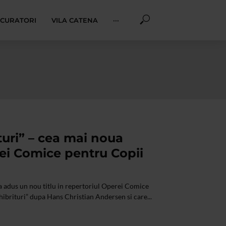
I CURATORI
VILA CATENA
···
ituri” – cea mai noua
ei Comice pentru Copii
 a adus un nou titlu in repertoriul Operei Comice
hibrituri” dupa Hans Christian Andersen si care...