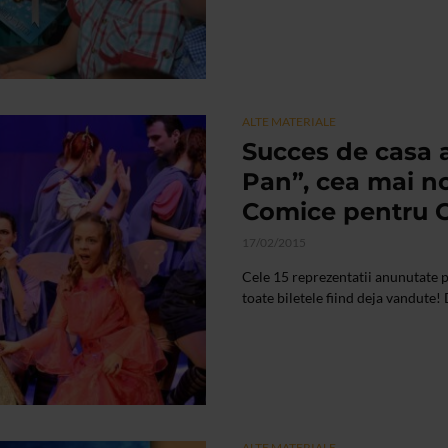
ALTE MATERIALE
Succes de casa a
Pan”, cea mai n
Comice pentru C
17/02/2015
Cele 15 reprezentatii anunutate 
toate biletele fiind deja vandute! D
ALTE MATERIALE