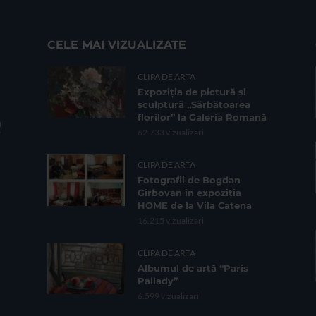
CELE MAI VIZUALIZATE
CLIPA DE ARTA
Expoziția de pictură și
sculptură „Sărbătoarea
florilor” la Galeria Romană
62.733 vizualizari
CLIPA DE ARTA
Fotografii de Bogdan
Gîrbovan în expoziția
HOME de la Vila Catena
16.215 vizualizari
CLIPA DE ARTA
Albumul de artă “Paris
Pallady”
6.599 vizualizari