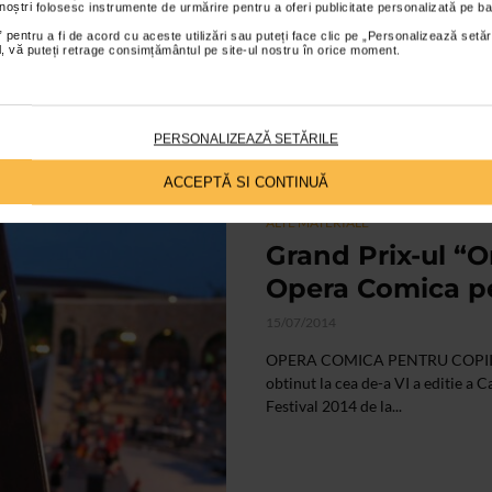
 noștri folosesc instrumente de urmărire pentru a oferi publicitate personalizată pe ba
06/10/2014
 pentru a fi de acord cu aceste utilizări sau puteți face clic pe „Personalizează setăr
ial, vă puteți retrage consimțământul pe site-ul nostru în orice moment.
In perioada 29 septembrie – 6 o
Bucuresti a participat la cea de-a
Festival 2014.
PERSONALIZEAZĂ SETĂRILE
ACCEPTĂ SI CONTINUĂ
ALTE MATERIALE
Grand Prix-ul “
Opera Comica pe
15/07/2014
OPERA COMICA PENTRU COPII (d
obtinut la cea de-a VI a editie 
Festival 2014 de la...