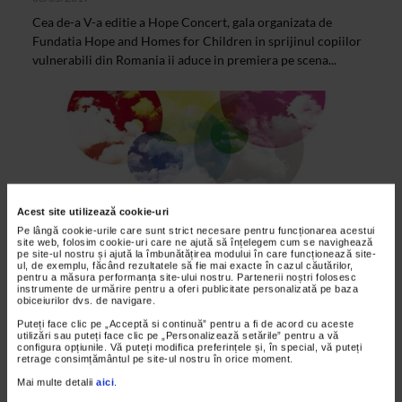
Cea de-a V-a editie a Hope Concert, gala organizata de
Fundatia Hope and Homes for Children in sprijinul copiilor
vulnerabili din Romania ii aduce in premiera pe scena...
Acest site utilizează cookie-uri
Pe lângă cookie-urile care sunt strict necesare pentru funcționarea acestui
site web, folosim cookie-uri care ne ajută să înțelegem cum se navighează
pe site-ul nostru și ajută la îmbunătățirea modului în care funcționează site-
ul, de exemplu, făcând rezultatele să fie mai exacte în cazul căutărilor,
pentru a măsura performanța site-ului nostru. Partenerii noștri folosesc
instrumente de urmărire pentru a oferi publicitate personalizată pe baza
ALTE MATERIALE
obiceiurilor dvs. de navigare.
Bucharest Music Film Festival
Puteți face clic pe „Acceptă si continuă” pentru a fi de acord cu aceste
utilizări sau puteți face clic pe „Personalizează setările” pentru a vă
18/06/2015
configura opțiunile. Vă puteți modifica preferințele și, în special, vă puteți
retrage consimțământul pe site-ul nostru în orice moment.
Bucharest Music Film Festival, eveniment organizat de
Mai multe detalii
aici
.
ARCUB - Centrul Cultural al Municipiului Bucuresti,