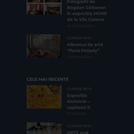
Fotografii de
Bogdan Gîrbovan
în expoziția HOME
de la Vila Catena
16.218 vizualizari
CLIPA DE ARTA
Albumul de artă
“Paris Pallady”
6.602 vizualizari
CELE MAI RECENTE
CLIPA DE ARTA
Expoziția
Alchimie –
capitolul II
07/08/2026
CLIPA DE ARTA
ARTS and