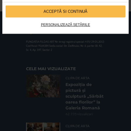
sarbatoreste cea de-a X-a editie intre 19 si 28 iunie, in Piata...
ACCEPTĂ SI CONTINUĂ
PERSONALIZEAZĂ SETĂRILE
FUNDATIA FILDAS ART
Nr inreg registrul special: 4 PJ/ 29.01.2013
Cod fiscal: 9164384
Sediu social: Str. Delfinului, Nr. 6, parter Bl. 42,
Sc. 4, Ap. 197, Sector 2
CELE MAI VIZUALIZATE
CLIPA DE ARTA
Expoziția de
pictură și
sculptură „Sărbăt
oarea florilor” la
Galeria Romană
62.735 vizualizari
CLIPA DE ARTA