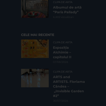
CLIPA DE ARTA
Albumul de artă
“Paris Pallady”
6.602 vizualizari
CELE MAI RECENTE
CLIPA DE ARTA
Expoziția
Alchimie –
capitolul II
07/08/2026
CLIPA DE ARTA
ARTS and
ARTISTS. Floriama
Cândea –
„Invisible Garden
#2”
30/07/2026