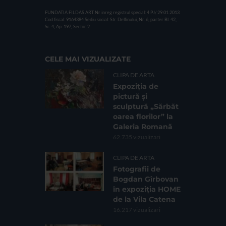
FUNDATIA FILDAS ART
Nr inreg registrul special: 4 PJ/ 29.01.2013
Cod fiscal: 9164384
Sediu social: Str. Delfinului, Nr. 6, parter Bl. 42,
Sc. 4, Ap. 197, Sector 2
CELE MAI VIZUALIZATE
CLIPA DE ARTA
Expoziția de
pictură și
sculptură „Sărbăt
oarea florilor” la
Galeria Romană
62.735 vizualizari
CLIPA DE ARTA
Fotografii de
Bogdan Gîrbovan
în expoziția HOME
de la Vila Catena
16.217 vizualizari