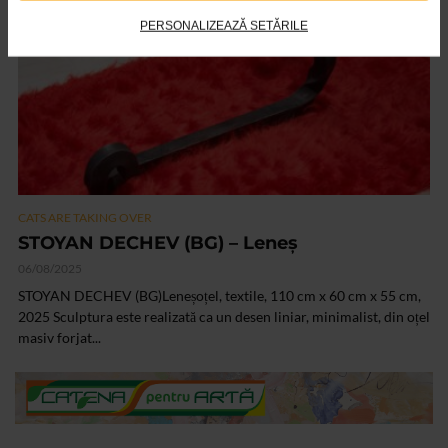
PERSONALIZEAZĂ SETĂRILE
CATS ARE TAKING OVER
STOYAN DECHEV (BG) – Leneș
06/08/2025
STOYAN DECHEV (BG)Leneșoțel, textile, 110 cm x 60 cm x 55 cm,
2025 Sculptura este realizată ca un desen liniar, minimalist, din oțel
masiv forjat...