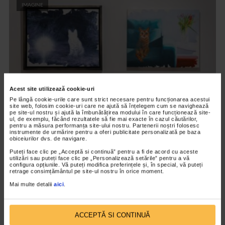
IMAGINE
Acest site utilizează cookie-uri
Pe lângă cookie-urile care sunt strict necesare pentru funcționarea acestui
site web, folosim cookie-uri care ne ajută să înțelegem cum se navighează
pe site-ul nostru și ajută la îmbunătățirea modului în care funcționează site-
CATS ARE TAKING OVER
ul, de exemplu, făcând rezultatele să fie mai exacte în cazul căutărilor,
pentru a măsura performanța site-ului nostru. Partenerii noștri folosesc
BÉLA ZOLTÁN (RO) – Pisica fantomă; The
instrumente de urmărire pentru a oferi publicitate personalizată pe baza
obiceiurilor dvs. de navigare.
Medium
Puteți face clic pe „Acceptă si continuă” pentru a fi de acord cu aceste
06/08/2025
utilizări sau puteți face clic pe „Personalizează setările” pentru a vă
configura opțiunile. Vă puteți modifica preferințele și, în special, vă puteți
BÉLA ZOLTÁN (RO)Pisica fantomăulei pe pânză, 50 × 40 cm, 2025
retrage consimțământul pe site-ul nostru în orice moment.
În Pisica fantomă, artistul surprinde o prezență efemeră, spectrală
Mai multe detalii
aici
.
— ultima urmă a...
ACCEPTĂ SI CONTINUĂ
IMAGINE