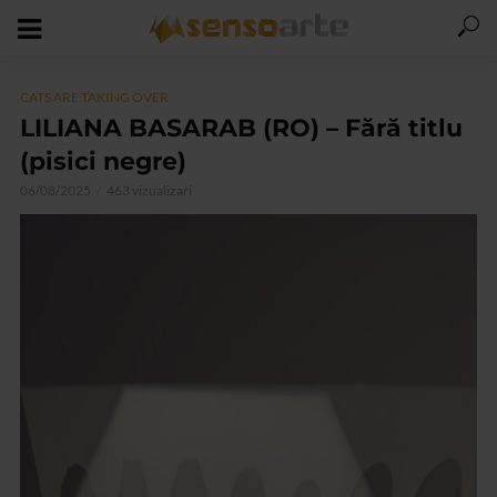
CATS ARE TAKING OVER
LILIANA BASARAB (RO) – Fără titlu
(pisici negre)
06/08/2025
463 vizualizari