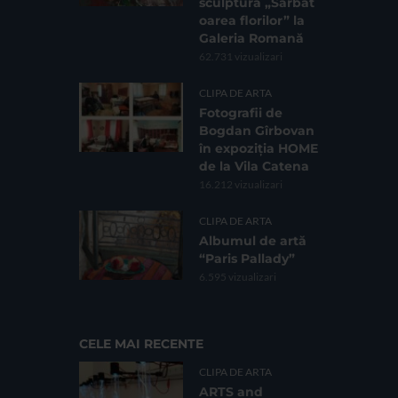
sculptură „Sărbăt
oarea florilor” la
Galeria Romană
62.731 vizualizari
CLIPA DE ARTA
Fotografii de
Bogdan Gîrbovan
în expoziția HOME
de la Vila Catena
16.212 vizualizari
CLIPA DE ARTA
Albumul de artă
“Paris Pallady”
6.595 vizualizari
CELE MAI RECENTE
CLIPA DE ARTA
ARTS and