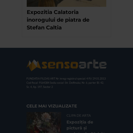
Expozitia Calatoria
inorogului de piatra de
Stefan Caltia
FUNDATIA FILDAS ART
Nr inreg registrul special: 4 PJ/ 29.01.2013
Cod fiscal: 9164384
Sediu social: Str. Delfinului, Nr. 6, parter Bl. 42,
Sc. 4, Ap. 197, Sector 2
CELE MAI VIZUALIZATE
CLIPA DE ARTA
Expoziția de
pictură și