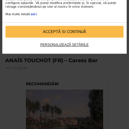
configura opțiunile. Vă puteți modifica preferințele și, în special, vă puteți
retrage consimțământul pe site-ul nostru în orice moment.
Mai multe detalii
aici
.
ACCEPTĂ SI CONTINUĂ
PERSONALIZEAZĂ SETĂRILE
CATS ARE TAKING OVER
ANAÏS TOUCHOT (FR) – Caress Bar
491 vizualizari
RECOMANDĂRI