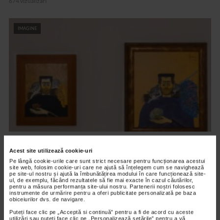
674 vizualizari
IMAGINE
CATS ARE TAKING OVER
Acest site utilizează cookie-uri
SORIN ILFOVEANU (RO) – Bărbatul cu pisică
Pe lângă cookie-urile care sunt strict necesare pentru funcționarea acestui
site web, folosim cookie-uri care ne ajută să înțelegem cum se navighează
636 vizualizari
pe site-ul nostru și ajută la îmbunătățirea modului în care funcționează site-
ul, de exemplu, făcând rezultatele să fie mai exacte în cazul căutărilor,
pentru a măsura performanța site-ului nostru. Partenerii noștri folosesc
instrumente de urmărire pentru a oferi publicitate personalizată pe baza
IMAGINE
obiceiurilor dvs. de navigare.
Puteți face clic pe „Acceptă si continuă” pentru a fi de acord cu aceste
utilizări sau puteți face clic pe „Personalizează setările” pentru a vă