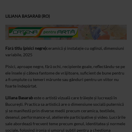
LILIANA BASARAB (RO)
Fără titlu (pisici negre)
ceramică și instalație cu oglinzi, dimensiuni
variabile, 2025
Pisici, aproape negre, fără ochi, recipiente goale, reflectându-se pe
ele însele și câteva fantome de vrăjitoare, suficient de bune pentru
a fi umplute cu temeri mărunte sau gânduri pentru un viitor nu
foarte îndepărtat.
Liliana Basarab
este o artistă vizuală care trăiește și lucrează în
București. Practica sa artistică are o dimensiune socială puternică
și se manifestă prin diverse medii precum ceramica, textilele,
desenul, performance-ul, atelierele participative și video. Lucrările
sale abordează frecvent teme precum genul, identitatea și normele
sociale, folosind ironia și umorul subtil pentru a chestiona