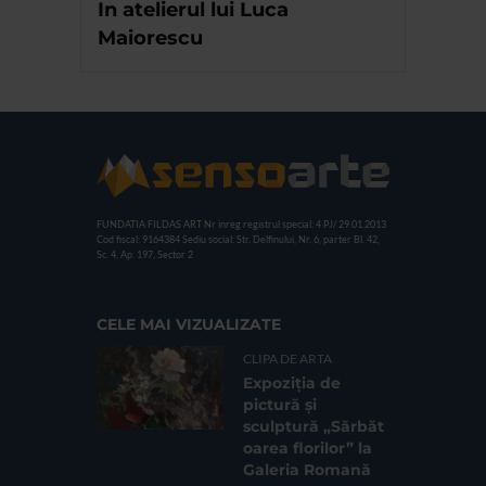
In atelierul lui Luca
Maiorescu
FUNDATIA FILDAS ART
Nr inreg registrul special: 4 PJ/ 29.01.2013
Cod fiscal: 9164384
Sediu social: Str. Delfinului, Nr. 6, parter Bl. 42,
Sc. 4, Ap. 197, Sector 2
CELE MAI VIZUALIZATE
CLIPA DE ARTA
Expoziția de
pictură și
sculptură „Sărbăt
oarea florilor” la
Galeria Romană