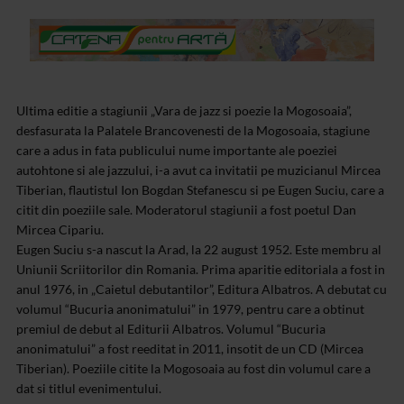
Ultima editie a stagiunii „Vara de jazz si poezie la Mogosoaia”,
desfasurata la Palatele Brancovenesti de la Mogosoaia, stagiune
care a adus in fata publicului nume importante ale poeziei
autohtone si ale jazzului, i-a avut ca invitatii pe muzicianul Mircea
Tiberian, flautistul Ion Bogdan Stefanescu si pe Eugen Suciu, care a
citit din poeziile sale. Moderatorul stagiunii a fost poetul Dan
Mircea Cipariu.
Eugen Suciu s-a nascut la Arad, la 22 august 1952. Este membru al
Uniunii Scriitorilor din Romania. Prima aparitie editoriala a fost in
anul 1976, in „Caietul debutantilor”, Editura Albatros. A debutat cu
volumul “Bucuria anonimatului” in 1979, pentru care a obtinut
premiul de debut al Editurii Albatros. Volumul “Bucuria
anonimatului” a fost reeditat in 2011, insotit de un CD (Mircea
Tiberian). Poeziile citite la Mogosoaia au fost din volumul care a
dat si titlul evenimentului.