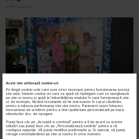
3.289 vizualizari
VIDEO
Acest site utilizează cookie-uri
Pe lângă cookie-urile care sunt strict necesare pentru funcționarea acestui
site web, folosim cookie-uri care ne ajută să înțelegem cum se navighează
ARTELE SPECTACOLULUI
pe site-ul nostru și ajută la îmbunătățirea modului în care funcționează site-
ul, de exemplu, făcând rezultatele să fie mai exacte în cazul căutărilor,
PREMIERA FILMULUI DARUL ARIPILOR
pentru a măsura performanța site-ului nostru. Partenerii noștri folosesc
instrumente de urmărire pentru a oferi publicitate personalizată pe baza
12.601 vizualizari
obiceiurilor dvs. de navigare.
Puteți face clic pe „Acceptă si continuă” pentru a fi de acord cu aceste
utilizări sau puteți face clic pe „Personalizează setările” pentru a vă
configura opțiunile. Vă puteți modifica preferințele și, în special, vă puteți
VIDEO
retrage consimțământul pe site-ul nostru în orice moment.