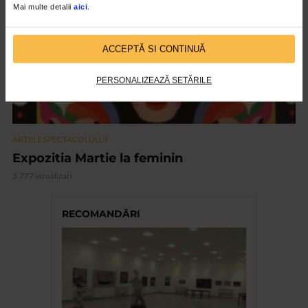
Mai multe detalii
aici
.
ACCEPTĂ SI CONTINUĂ
PERSONALIZEAZĂ SETĂRILE
ARTELE SPECTACOLULUI
Expozitia Martie la feminin
3.777 vizualizari
RECOMANDĂRI