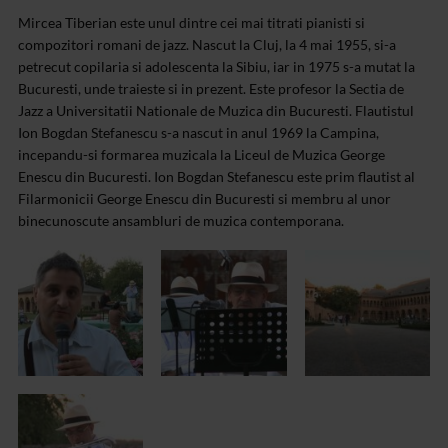
Mircea Tiberian este unul dintre cei mai titrati pianisti si
compozitori romani de jazz. Nascut la Cluj, la 4 mai 1955, si-a
petrecut copilaria si adolescenta la Sibiu, iar in 1975 s-a mutat la
Bucuresti, unde traieste si in prezent. Este profesor la Sectia de
Jazz a Universitatii Nationale de Muzica din Bucuresti. Flautistul
Ion Bogdan Stefanescu s-a nascut in anul 1969 la Campina,
incepandu-si formarea muzicala la Liceul de Muzica George
Enescu din Bucuresti. Ion Bogdan Stefanescu este prim flautist al
Filarmonicii George Enescu din Bucuresti si membru al unor
binecunoscute ansambluri de muzica contemporana.