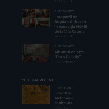
62.731 vizualizari
CLIPA DE ARTA
Fotografii de
Bogdan Gîrbovan
în expoziția HOME
de la Vila Catena
16.212 vizualizari
CLIPA DE ARTA
Albumul de artă
“Paris Pallady”
6.597 vizualizari
CELE MAI RECENTE
CLIPA DE ARTA
Expoziția
Alchimie –
capitolul II
07/08/2026