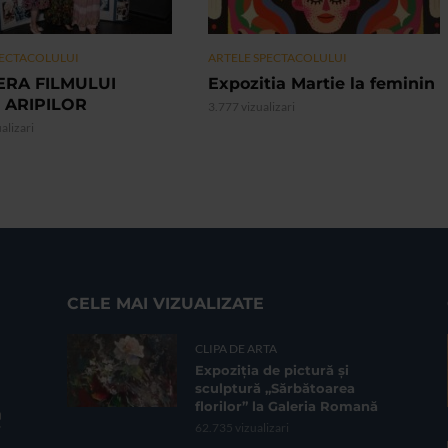
PECTACOLULUI
ARTELE SPECTACOLULUI
ERA FILMULUI
Expozitia Martie la feminin
 ARIPILOR
3.777 vizualizari
alizari
CELE MAI VIZUALIZATE
CLIPA DE ARTA
Expoziția de pictură și
sculptură „Sărbătoarea
florilor” la Galeria Romană
62.735 vizualizari