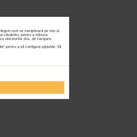
nțelegem cum se navighează pe site-ul
ul căutărilor, pentru a măsura
za obiceiurilor dvs. de navigare.
ile” pentru a vă configura opțiunile. Vă