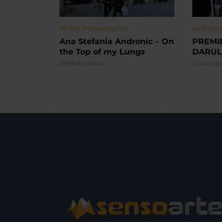
ARTELE SPECTACOLULUI
ARTELE S
Ana Stefania Andronic – On
PREMI
the Top of my Lungs
DARUL
3.289 vizualizari
12.601 vizu