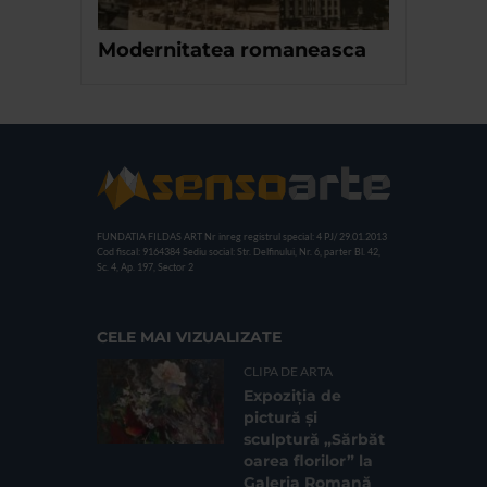
Modernitatea romaneasca
FUNDATIA FILDAS ART
Nr inreg registrul special: 4 PJ/ 29.01.2013
Cod fiscal: 9164384
Sediu social: Str. Delfinului, Nr. 6, parter Bl. 42,
Sc. 4, Ap. 197, Sector 2
CELE MAI VIZUALIZATE
CLIPA DE ARTA
Expoziția de
pictură și
sculptură „Sărbăt
oarea florilor” la
Galeria Romană