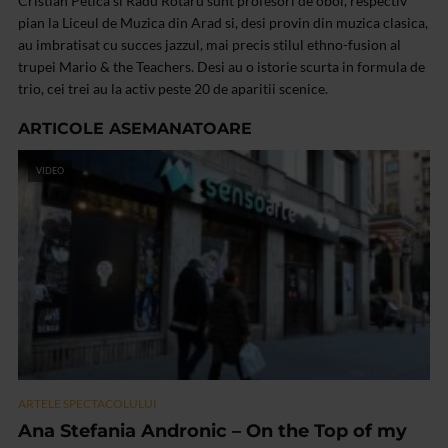
Cristian Petica si Radu Rotaru sunt profesori de oboi, respectiv
pian la Liceul de Muzica din Arad si, desi provin din muzica clasica,
au imbratisat cu succes jazzul, mai precis stilul ethno-fusion al
trupei Mario & the Teachers. Desi au o istorie scurta in formula de
trio, cei trei au la activ peste 20 de aparitii scenice.
ARTICOLE ASEMANATOARE
VIDEO
ARTELE SPECTACOLULUI
Ana Stefania Andronic – On the Top of my