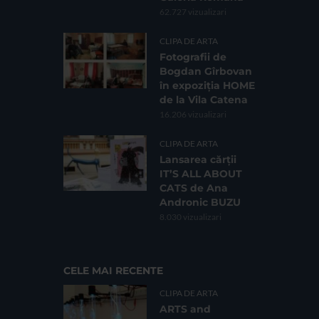
62.727 vizualizari
CLIPA DE ARTA
Fotografii de
Bogdan Gîrbovan
în expoziția HOME
de la Vila Catena
16.206 vizualizari
CLIPA DE ARTA
Lansarea cărții
IT’S ALL ABOUT
CATS de Ana
Andronic BUZU
8.030 vizualizari
CELE MAI RECENTE
CLIPA DE ARTA
ARTS and