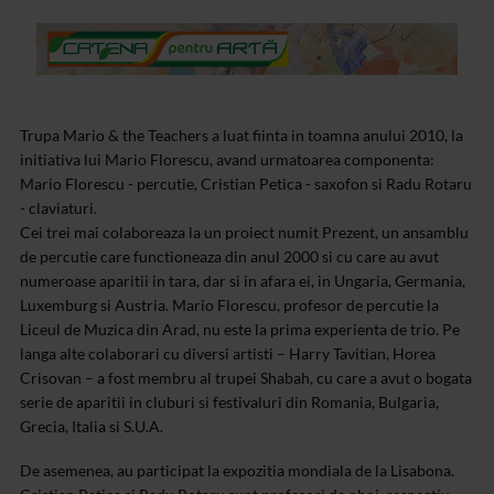
Trupa Mario & the Teachers a luat fiinta in toamna anului 2010, la
initiativa lui Mario Florescu, avand urmatoarea componenta:
Mario Florescu - percutie, Cristian Petica - saxofon si Radu Rotaru
- claviaturi.
Cei trei mai colaboreaza la un proiect numit Prezent, un ansamblu
de percutie care functioneaza din anul 2000 si cu care au avut
numeroase aparitii in tara, dar si in afara ei, in Ungaria, Germania,
Luxemburg si Austria. Mario Florescu, profesor de percutie la
Liceul de Muzica din Arad, nu este la prima experienta de trio. Pe
langa alte colaborari cu diversi artisti – Harry Tavitian, Horea
Crisovan – a fost membru al trupei Shabah, cu care a avut o bogata
serie de aparitii in cluburi si festivaluri din Romania, Bulgaria,
Grecia, Italia si S.U.A.
De asemenea, au participat la expozitia mondiala de la Lisabona.