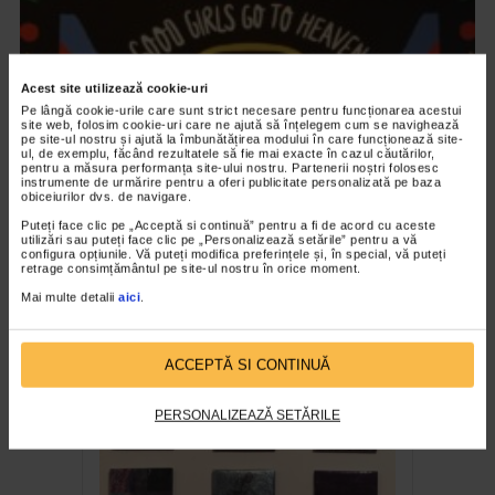
Acest site utilizează cookie-uri
Pe lângă cookie-urile care sunt strict necesare pentru funcționarea acestui
site web, folosim cookie-uri care ne ajută să înțelegem cum se navighează
pe site-ul nostru și ajută la îmbunătățirea modului în care funcționează site-
ul, de exemplu, făcând rezultatele să fie mai exacte în cazul căutărilor,
pentru a măsura performanța site-ului nostru. Partenerii noștri folosesc
instrumente de urmărire pentru a oferi publicitate personalizată pe baza
obiceiurilor dvs. de navigare.
Puteți face clic pe „Acceptă si continuă” pentru a fi de acord cu aceste
ARTELE SPECTACOLULUI
utilizări sau puteți face clic pe „Personalizează setările” pentru a vă
configura opțiunile. Vă puteți modifica preferințele și, în special, vă puteți
Expozitia Martie la feminin
retrage consimțământul pe site-ul nostru în orice moment.
3.773 vizualizari
Mai multe detalii
aici
.
RECOMANDĂRI
ACCEPTĂ SI CONTINUĂ
PERSONALIZEAZĂ SETĂRILE