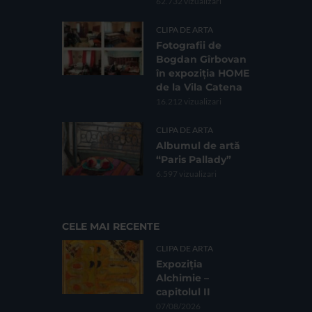
62.732 vizualizari
CLIPA DE ARTA
Fotografii de
Bogdan Gîrbovan
în expoziția HOME
de la Vila Catena
16.212 vizualizari
CLIPA DE ARTA
Albumul de artă
“Paris Pallady”
6.597 vizualizari
CELE MAI RECENTE
CLIPA DE ARTA
Expoziția
Alchimie –
capitolul II
07/08/2026