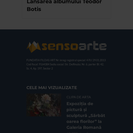
Lansarea albumului Teodor
Botis
FUNDATIA FILDAS ART
Nr inreg registrul special: 4 PJ/ 29.01.2013
Cod fiscal: 9164384
Sediu social: Str. Delfinului, Nr. 6, parter Bl. 42,
Sc. 4, Ap. 197, Sector 2
CELE MAI VIZUALIZATE
CLIPA DE ARTA
Expoziția de
pictură și
sculptură „Sărbăt
oarea florilor” la
Galeria Romană