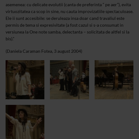
asemenea: cu delicate evolutii (canta de preferinta “ pe aer”), evita
virtuozitatea ca scop in sine, nu cauta improvizatiile spectaculoase.
Ele ii sunt accesibile: se deruleaza insa doar cand travaliul este
permis de tema si expresivitate (a fost cazul si s-a consumat in
versiunea la One note samba, delectanta – solicitata de altfel si la
bis).”
(Daniela Caraman Fotea, 3 august 2004)