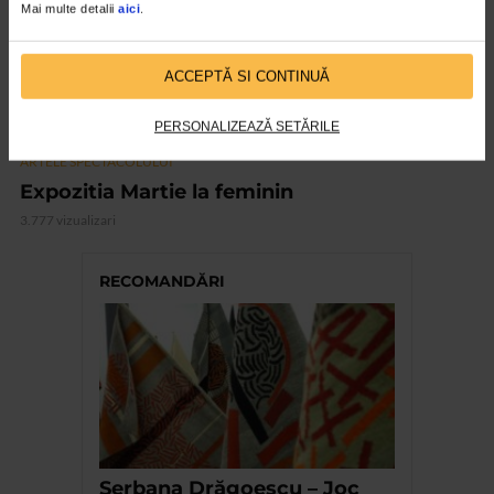
Mai multe detalii
aici
.
ACCEPTĂ SI CONTINUĂ
PERSONALIZEAZĂ SETĂRILE
ARTELE SPECTACOLULUI
Expozitia Martie la feminin
3.777 vizualizari
RECOMANDĂRI
Șerbana Drăgoescu – Joc