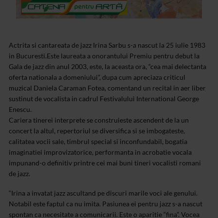
Actrita si cantareata de jazz Irina Sarbu s-a nascut la 25 iulie 1983
in Bucuresti.Este laureata a onorantului Premiu pentru debut la
Gala de jazz din anul 2003, este, la aceasta ora, “cea mai delectanta
oferta nationala a domeniului”, dupa cum apreciaza criticul
muzical Daniela Caraman Fotea, comentand un recital in aer liber
sustinut de vocalista in cadrul Festivalului International George
Enescu.
Cariera tinerei interprete se construieste ascendent de la un
concert la altul, repertoriul se diversifica si se imbogateste,
calitatea vocii sale, timbrul special si inconfundabil, bogatia
imaginatiei improvizatorice, performanta in acrobatie vocala
impunand-o definitiv printre cei mai buni tineri vocalisti romani
de jazz.
“Irina a invatat jazz ascultand pe discuri marile voci ale genului.
Notabil este faptul ca nu imita. Pasiunea ei pentru jazz s-a nascut
spontan ca necesitate a comunicarii. Este o aparitie “fina”. Vocea