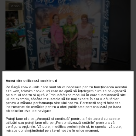
VIDEO
ARTELE SPECTACOLULUI
Acest site utilizează cookie-uri
PREMIERA FILMULUI DARUL ARIPILOR
Pe lângă cookie-urile care sunt strict necesare pentru funcționarea acestui
site web, folosim cookie-uri care ne ajută să înțelegem cum se navighează
12.601 vizualizari
pe site-ul nostru și ajută la îmbunătățirea modului în care funcționează site-
ul, de exemplu, făcând rezultatele să fie mai exacte în cazul căutărilor,
pentru a măsura performanța site-ului nostru. Partenerii noștri folosesc
instrumente de urmărire pentru a oferi publicitate personalizată pe baza
VIDEO
obiceiurilor dvs. de navigare.
Puteți face clic pe „Acceptă si continuă” pentru a fi de acord cu aceste
utilizări sau puteți face clic pe „Personalizează setările” pentru a vă
configura opțiunile. Vă puteți modifica preferințele și, în special, vă puteți
retrage consimțământul pe site-ul nostru în orice moment.