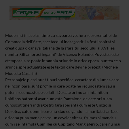
Modern si in acelasi timp cu savoarea veche a reprezentatiei de
Commedia dell'Arte, spectacolul Indragostitii a fost inspirat si
creat dupa o canava italiana de la sfarsitul secolului al XVI-lea
numita „Gli amorosi inganni" de Vicenzo Belando. Povestea este
atemporala se poate intampla oriunde in orice epoca, puntea ce o
arunca spre actualitate este textul care devine pretext. (Michele
Modesto Casarin)
Personajele piesei sunt tipuri specifice, caractere din lumea care
ne inconjoara, sunt profile in care poate ne recunoastem sau ii
putem recunoaste pe ceilalti. De cate ori nu am intalnit un
libidinos batran si avar cum este Pantalone, de cate ori n-am
cunoscut tineri indragostiti fara speranta cum este Cinzio si
Dorotea, cate domnisoare nu stau cu gandul la maritat si ar face
orice sa puna mana pe vre-un cavaler viteaz, frumos si mandru
cum i se intampla Camillei cu Capitano Mangiaferro, care nu mai