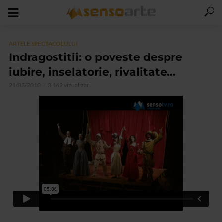
ARTELE SPECTACOLULUI
Indragostitii: o poveste despre
iubire, inselatorie, rivalitate…
21/03/2010
3.162 vizualizari