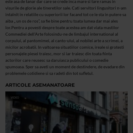
este asa de tanar dar care se crede inca mare si tare ramas in
visurile de glorie ale tineretilor sale. Cati servitori lingusitori n-am
intalnit in relatiile cu superiorii lor facand tot ce le sta in putere sa
aiba „ un os de ros”, sa fie bine pentru toata lumea dar mai ales
lor.
Pentru a povesti despre toate acestea am dat viata mastilor
Commediei dell’Arte folosindu-ne de limbajul international al
corpului, al pantomimei, al canto-ului, al nobilei arte a scrimei, a
micilor acrobatii. In valtoarea situatiilor comice, ireale si grotesti
personajele piesei traiesc, mor si iar traiesc din toata fiinta
actorilor care reusesc sa daruiasca publicului o comedie
spumoasa. Sper sa aveti un moment de destindere, de evadare din
problemele cotidiene si sa radeti din tot sufletul.
ARTICOLE ASEMANATOARE
VIDEO