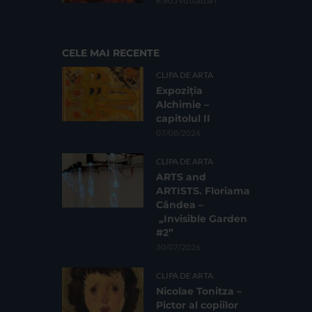
6.605 vizualizari
CELE MAI RECENTE
CLIPA DE ARTA
Expoziția
Alchimie –
capitolul II
07/08/2026
CLIPA DE ARTA
ARTS and
ARTISTS. Floriama
Cândea –
„Invisible Garden
#2”
30/07/2026
CLIPA DE ARTA
Nicolae Tonitza –
Pictor al copiilor