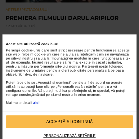
ARTELE SPECTACOLULUI
PREMIERA FILMULUI DARUL ARIPILOR
12.601 vizualizari
VIDEO
Acest site utilizează cookie-uri
Pe lângă cookie-urile care sunt strict necesare pentru funcționarea acestui
site web, folosim cookie-uri care ne ajută să înțelegem cum se navighează
pe site-ul nostru și ajută la îmbunătățirea modului în care funcționează site-
ul, de exemplu, făcând rezultatele să fie mai exacte în cazul căutărilor,
pentru a măsura performanța site-ului nostru. Partenerii noștri folosesc
instrumente de urmărire pentru a oferi publicitate personalizată pe baza
obiceiurilor dvs. de navigare.
Puteți face clic pe „Acceptă si continuă” pentru a fi de acord cu aceste
utilizări sau puteți face clic pe „Personalizează setările” pentru a vă
configura opțiunile. Vă puteți modifica preferințele și, în special, vă puteți
retrage consimțământul pe site-ul nostru în orice moment.
Mai multe detalii
aici
.
ARTELE SPECTACOLULUI
ACCEPTĂ SI CONTINUĂ
Expozitia Martie la feminin
3.778 vizualizari
PERSONALIZEAZĂ SETĂRILE