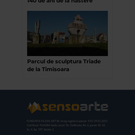
140 de ani de la nastere
Parcul de sculptura Triade
de la Timisoara
FUNDATIA FILDAS ART
Nr inreg registrul special: 4 PJ/ 29.01.2013
Cod fiscal: 9164384
Sediu social: Str. Delfinului, Nr. 6, parter Bl. 42,
Sc. 4, Ap. 197, Sector 2