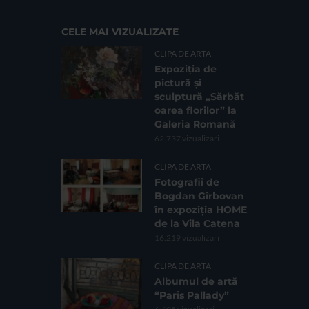
CELE MAI VIZUALIZATE
CLIPA DE ARTA
Expoziția de
pictură și
sculptură „Sărbăt
oarea florilor” la
Galeria Romană
62.737 vizualizari
CLIPA DE ARTA
Fotografii de
Bogdan Gîrbovan
în expoziția HOME
de la Vila Catena
16.219 vizualizari
CLIPA DE ARTA
Albumul de artă
“Paris Pallady”