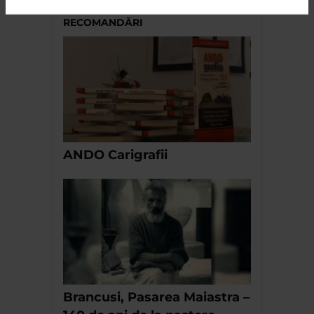
RECOMANDĂRI
ANDO Carigrafii
Brancusi, Pasarea Maiastra –