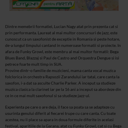
Dintre memebrii formatiei, Lucian Nagy atat prin prezenta cat si
prin performanta. Laureat al mai multor concursuri de jazz, este
cunoscut ca un saxofonist de exceptie in Romania si peste hotare,
de-a lungul timpului cantand in numeroase formatii si proiecte. In
afara de Funky Growl, este membru al mai multor formatii: Bega
Blues Band, Blazzaj si Paul de Castro and Orquestra Dengue si isi
petrece foarte mult timp in SUA.
Provine dintr-o familie de muzicieni, mama canta vocal muzica
folclorica in orchestra Rapsozii Zarandului iar tatal, care canta la
saxofon, i-a dat sa asculte Charlie Parker. A inceput sa studieze
muzica clasica la clarinet iar pe la 16 ani a inceput sa abordeze din
ce in ce mai mult saxofonul si sa studieze jazz-ul.
Experienta pe care o are deja, il face sa poata sa se adapteze cu
usurinta genului diferit al fiecarei trupe cu care canta. Cu toate
acestea, nu ii place sa apara in doua formule diferite in acelasi
festival, aparitiile de la Garana, atat cu Funky Growl, cat si cu Bega