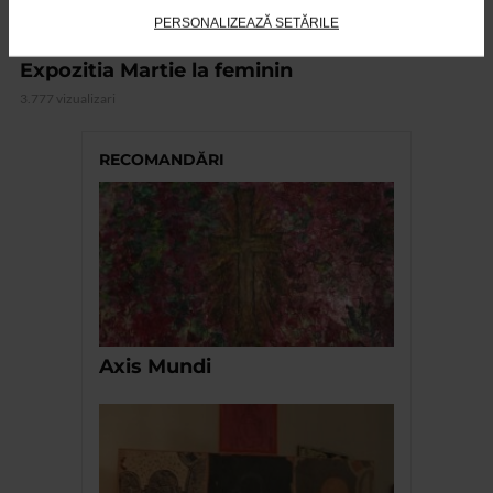
PERSONALIZEAZĂ SETĂRILE
ARTELE SPECTACOLULUI
Expozitia Martie la feminin
3.777 vizualizari
RECOMANDĂRI
Axis Mundi