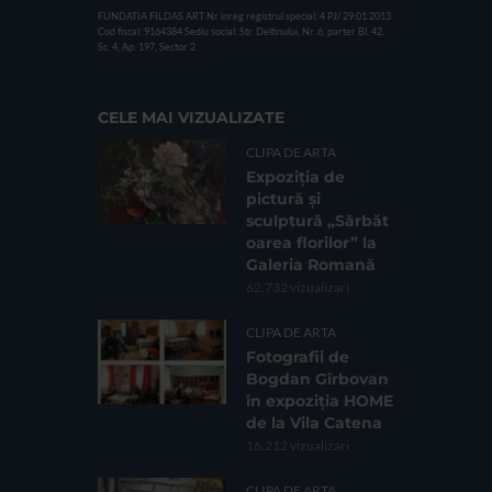
FUNDATIA FILDAS ART
Nr inreg registrul special: 4 PJ/ 29.01.2013
Cod fiscal: 9164384
Sediu social: Str. Delfinului, Nr. 6, parter Bl. 42,
Sc. 4, Ap. 197, Sector 2
CELE MAI VIZUALIZATE
CLIPA DE ARTA
Expoziția de
pictură și
sculptură „Sărbăt
oarea florilor” la
Galeria Romană
62.732 vizualizari
CLIPA DE ARTA
Fotografii de
Bogdan Gîrbovan
în expoziția HOME
de la Vila Catena
16.212 vizualizari
CLIPA DE ARTA