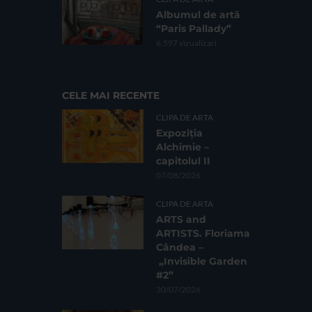
Albumul de artă
“Paris Pallady”
6.597 vizualizari
CELE MAI RECENTE
CLIPA DE ARTA
Expoziția
Alchimie –
capitolul II
07/08/2026
CLIPA DE ARTA
ARTS and
ARTISTS. Floriama
Cândea –
„Invisible Garden
#2”
30/07/2026