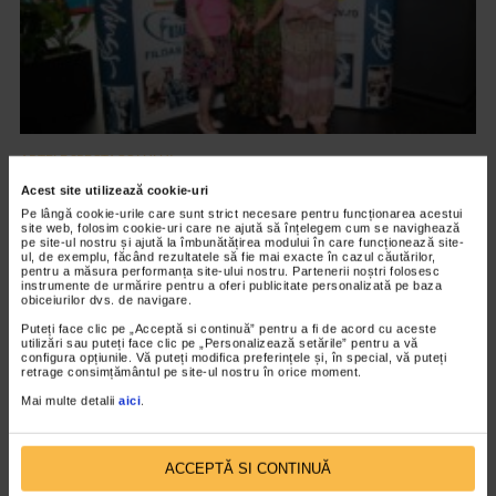
ARTELE SPECTACOLULUI
PREMIERA FILMULUI DARUL ARIPILOR
Acest site utilizează cookie-uri
Pe lângă cookie-urile care sunt strict necesare pentru funcționarea acestui
12.601 vizualizari
site web, folosim cookie-uri care ne ajută să înțelegem cum se navighează
pe site-ul nostru și ajută la îmbunătățirea modului în care funcționează site-
ul, de exemplu, făcând rezultatele să fie mai exacte în cazul căutărilor,
pentru a măsura performanța site-ului nostru. Partenerii noștri folosesc
VIDEO
instrumente de urmărire pentru a oferi publicitate personalizată pe baza
obiceiurilor dvs. de navigare.
Puteți face clic pe „Acceptă si continuă” pentru a fi de acord cu aceste
utilizări sau puteți face clic pe „Personalizează setările” pentru a vă
configura opțiunile. Vă puteți modifica preferințele și, în special, vă puteți
retrage consimțământul pe site-ul nostru în orice moment.
Mai multe detalii
aici
.
ACCEPTĂ SI CONTINUĂ