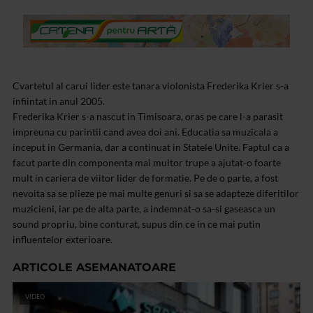
Cvartetul al carui lider este tanara violonista Frederika Krier s-a
infiintat in anul 2005.
Frederika Krier s-a nascut in Timisoara, oras pe care l-a parasit
impreuna cu parintii cand avea doi ani. Educatia sa muzicala a
inceput in Germania, dar a continuat in Statele Unite. Faptul ca a
facut parte din componenta mai multor trupe a ajutat-o foarte
mult in cariera de viitor lider de formatie. Pe de o parte, a fost
nevoita sa se plieze pe mai multe genuri si sa se adapteze diferitilor
muzicieni, iar pe de alta parte, a indemnat-o sa-si gaseasca un
sound propriu, bine conturat, supus din ce in ce mai putin
influentelor exterioare.
ARTICOLE ASEMANATOARE
VIDEO