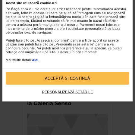
Acest site utilizează cookie-uri
ARTELE SPECTACOLULUI
Pe lângă cookie-urile care sunt strict necesare pentru funcționarea acestui
Expozitia Martie la feminin
site web, folosim cookie-uri care ne ajută să înțelegem cum se navighează
pe site-ul nostru și ajută la îmbunătățirea modului în care funcționează site-
ul, de exemplu, făcând rezultatele să fie mai exacte în cazul căutărilor,
3.774 vizualizari
pentru a măsura performanța site-ului nostru. Partenerii noștri folosesc
instrumente de urmărire pentru a oferi publicitate personalizată pe baza
obiceiurilor dvs. de navigare.
RECOMANDĂRI
Puteți face clic pe „Acceptă si continuă” pentru a fi de acord cu aceste
utilizări sau puteți face clic pe „Personalizează setările” pentru a vă
configura opțiunile. Vă puteți modifica preferințele și, în special, vă puteți
retrage consimțământul pe site-ul nostru în orice moment.
Mai multe detalii
aici
.
ACCEPTĂ SI CONTINUĂ
PERSONALIZEAZĂ SETĂRILE
Bienala Arte Decorative 2019
la Galeria Senso