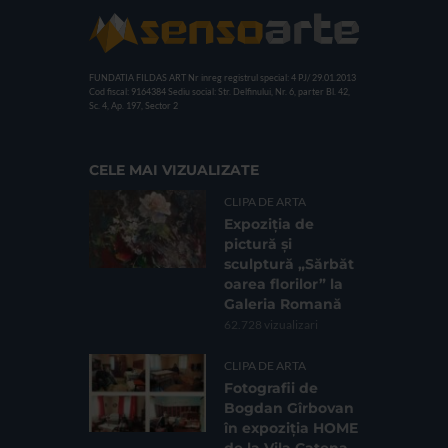
FUNDATIA FILDAS ART
Nr inreg registrul special: 4 PJ/ 29.01.2013
Cod fiscal: 9164384
Sediu social: Str. Delfinului, Nr. 6, parter Bl. 42,
Sc. 4, Ap. 197, Sector 2
CELE MAI VIZUALIZATE
CLIPA DE ARTA
Expoziția de
pictură și
sculptură „Sărbăt
oarea florilor” la
Galeria Romană
62.728 vizualizari
CLIPA DE ARTA
Fotografii de
Bogdan Gîrbovan
în expoziția HOME