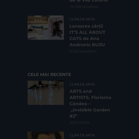
de la Vila Catena
16.208 vizualizari
CLIPA DE ARTA
Lansarea cărții
IT’S ALL ABOUT
CATS de Ana
Andronic BUZU
8.032 vizualizari
CELE MAI RECENTE
CLIPA DE ARTA
ARTS and
ARTISTS. Floriama
Cândea –
„Invisible Garden
#2”
30/07/2026
CLIPA DE ARTA