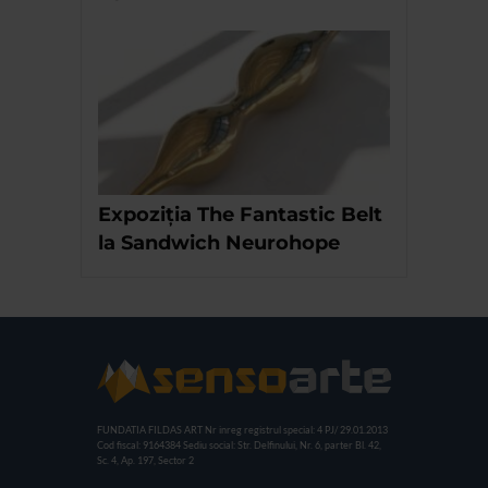
Expoziția The Fantastic Belt
la Sandwich Neurohope
FUNDATIA FILDAS ART
Nr inreg registrul special: 4 PJ/ 29.01.2013
Cod fiscal: 9164384
Sediu social: Str. Delfinului, Nr. 6, parter Bl. 42,
Sc. 4, Ap. 197, Sector 2