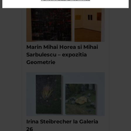
Marin Mihai Horea si Mihai
Sarbulescu – expozitia
Geometrie
Irina Steibrecher la Galeria
26