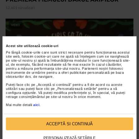
12.601 vizualizari
VIDEO
Acest site utilizează cookie-uri
Pe lângă cookie-urile care sunt strict necesare pentru funcționarea acestui
site web, folosim cookie-uri care ne ajută să înțelegem cum se navighează
pe site-ul nostru și ajută la îmbunătățirea modului în care funcționează site-
ul, de exemplu, făcând rezultatele să fie mai exacte în cazul căutărilor,
pentru a măsura performanța site-ului nostru. Partenerii noștri folosesc
instrumente de urmărire pentru a oferi publicitate personalizată pe baza
obiceiurilor dvs. de navigare.
Puteți face clic pe „Acceptă si continuă” pentru a fi de acord cu aceste
utilizări sau puteți face clic pe „Personalizează setările” pentru a vă
configura opțiunile. Vă puteți modifica preferințele și, în special, vă puteți
ARTELE SPECTACOLULUI
retrage consimțământul pe site-ul nostru în orice moment.
Expozitia Martie la feminin
Mai multe detalii
aici
.
3.777 vizualizari
ACCEPTĂ SI CONTINUĂ
RECOMANDĂRI
PERSONALIZEAZĂ SETĂRILE