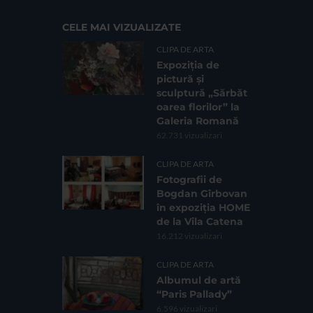
CELE MAI VIZUALIZATE
CLIPA DE ARTA
Expoziția de
pictură și
sculptură „Sărbăt
oarea florilor” la
Galeria Romană
62.731 vizualizari
CLIPA DE ARTA
Fotografii de
Bogdan Gîrbovan
în expoziția HOME
de la Vila Catena
16.212 vizualizari
CLIPA DE ARTA
Albumul de artă
“Paris Pallady”
6.596 vizualizari