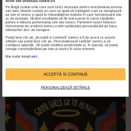
Acest site utilizează cookie-uri
Pe lângă cookie-urile care sunt strict necesare pentru funcționarea acestui
site web, folosim cookie-uri care ne ajută să înțelegem cum se navighează
pe site-ul nostru și ajută la îmbunătățirea modului în care funcționează site-
ul, de exemplu, făcând rezultatele să fie mai exacte în cazul căutărilor,
pentru a măsura performanța site-ului nostru. Partenerii noștri folosesc
instrumente de urmărire pentru a oferi publicitate personalizată pe baza
obiceiurilor dvs. de navigare.
Puteți face clic pe „Acceptă si continuă” pentru a fi de acord cu aceste
utilizări sau puteți face clic pe „Personalizează setările” pentru a vă
configura opțiunile. Vă puteți modifica preferințele și, în special, vă puteți
retrage consimțământul pe site-ul nostru în orice moment.
Mai multe detalii
aici
.
ARTELE SPECTACOLULUI
PREMIERA FILMULUI DARUL ARIPILOR
ACCEPTĂ SI CONTINUĂ
12.599 vizualizari
PERSONALIZEAZĂ SETĂRILE
VIDEO