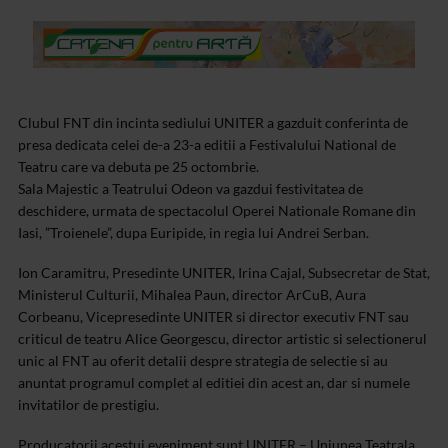
Clubul FNT din incinta sediului UNITER a gazduit conferinta de
presa dedicata celei de-a 23-a editii a Festivalului National de
Teatru care va debuta pe 25 octombrie.
Sala Majestic a Teatrului Odeon va gazdui festivitatea de
deschidere, urmata de spectacolul Operei Nationale Romane din
Iasi, ”Troienele”, dupa Euripide, in regia lui Andrei Serban.
Ion Caramitru, Presedinte UNITER, Irina Cajal, Subsecretar de Stat,
Ministerul Culturii, Mihalea Paun, director ArCuB, Aura
Corbeanu, Vicepresedinte UNITER si director executiv FNT sau
criticul de teatru Alice Georgescu, director artistic si selectionerul
unic al FNT au oferit detalii despre strategia de selectie si au
anuntat programul complet al editiei din acest an, dar si numele
invitatilor de prestigiu.
Producatorii acestui eveniment sunt UNITER – Uniunea Teatrala