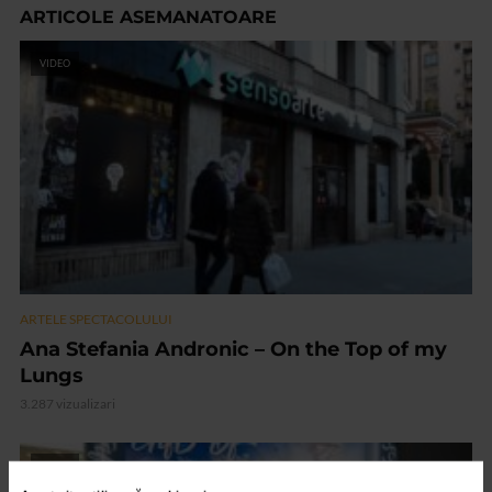
ARTICOLE ASEMANATOARE
VIDEO
ARTELE SPECTACOLULUI
Ana Stefania Andronic – On the Top of my
Lungs
3.287 vizualizari
VIDEO