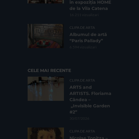
în expoziția HOME
de la Vila Catena
16.211 vizualizari
CLIPA DE ARTA
Albumul de artă
“Paris Pallady”
6.594 vizualizari
CELE MAI RECENTE
CLIPA DE ARTA
ARTS and
ARTISTS. Floriama
Cândea –
„Invisible Garden
#2”
30/07/2026
CLIPA DE ARTA
Nicolae Tonitza –