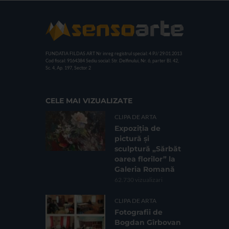
FUNDATIA FILDAS ART
Nr inreg registrul special: 4 PJ/ 29.01.2013
Cod fiscal: 9164384
Sediu social: Str. Delfinului, Nr. 6, parter Bl. 42,
Sc. 4, Ap. 197, Sector 2
CELE MAI VIZUALIZATE
CLIPA DE ARTA
Expoziția de
pictură și
sculptură „Sărbăt
oarea florilor” la
Galeria Romană
62.730 vizualizari
CLIPA DE ARTA
Fotografii de
Bogdan Gîrbovan