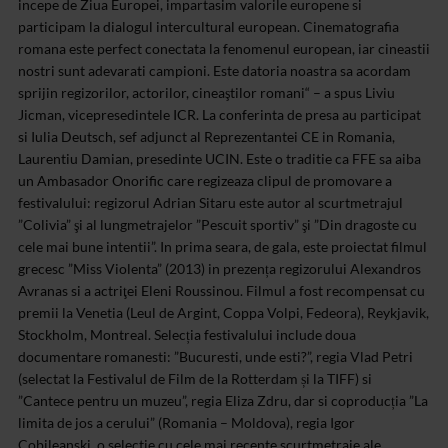
incepe de Ziua Europei, impartasim valorile europene si
participam la dialogul intercultural european. Cinematografia
romana este perfect conectata la fenomenul european, iar cineastii
nostri sunt adevarati campioni. Este datoria noastra sa acordam
sprijin regizorilor, actorilor, cineaştilor romani“ – a spus Liviu
Jicman, vicepresedintele ICR. La conferinta de presa au participat
si Iulia Deutsch, sef adjunct al Reprezentantei CE in Romania,
Laurentiu Damian, presedinte UCIN.
Este o traditie ca FFE sa aiba
un Ambasador Onorific care regizeaza clipul de promovare a
festivalului: regizorul Adrian Sitaru este autor al scurtmetrajul
”Colivia” şi al lungmetrajelor ”Pescuit sportiv” şi ”Din dragoste cu
cele mai bune intentii”. In prima seara, de gala, este proiectat filmul
grecesc ”Miss Violenta” (2013) in prezența regizorului Alexandros
Avranas si a actriţei Eleni Roussinou. Filmul a fost recompensat cu
premii la Venetia (Leul de Argint, Coppa Volpi, Fedeora), Reykjavik,
Stockholm, Montreal.
Selecția festivalului include doua
documentare romanesti: ”Bucuresti, unde esti?”, regia Vlad Petri
(selectat la Festivalul de Film de la Rotterdam și la TIFF) si
”Cantece pentru un muzeu”, regia Eliza Zdru, dar si coproducția ”La
limita de jos a cerului” (Romania – Moldova), regia Igor
Cobileanski, o selectie cu cele mai recente scurtmetraje ale