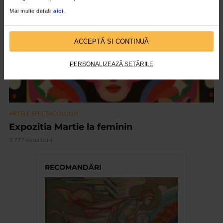
Mai multe detalii
aici
.
ACCEPTĂ SI CONTINUĂ
PERSONALIZEAZĂ SETĂRILE
ARTELE SPECTACOLULUI
Expozitia Martie la feminin
3.777 vizualizari
RECOMANDĂRI