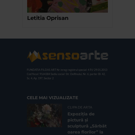
Letitia Oprisan
FUNDATIA FILDAS ART
Nr inreg registrul special: 4 PJ/ 29.01.2013
Cod fiscal: 9164384
Sediu social: Str. Delfinului, Nr. 6, parter Bl. 42,
Sc. 4, Ap. 197, Sector 2
CELE MAI VIZUALIZATE
CLIPA DE ARTA
Expoziția de
pictură și
sculptură „Sărbăt
oarea florilor” la