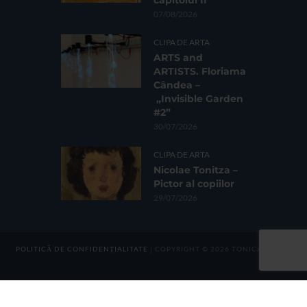
capitolul II
07/08/2026
CLIPA DE ARTA
ARTS and
ARTISTS. Floriama
Cândea –
„Invisible Garden
#2”
30/07/2026
CLIPA DE ARTA
Nicolae Tonitza –
Pictor al copiilor
29/07/2026
POLITICĂ DE CONFIDENȚIALITATE
| COPYRIGHT © 2026 TONICA GROUP