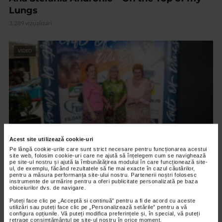
Lungs
3.289 vizualizari
VIDEO
Acest site utilizează cookie-uri
Pe lângă cookie-urile care sunt strict necesare pentru funcționarea acestui
site web, folosim cookie-uri care ne ajută să înțelegem cum se navighează
pe site-ul nostru și ajută la îmbunătățirea modului în care funcționează site-
ARTELE SPECTACOLULUI
ul, de exemplu, făcând rezultatele să fie mai exacte în cazul căutărilor,
pentru a măsura performanța site-ului nostru. Partenerii noștri folosesc
PREMIERA FILMULUI DARUL ARIPILOR
instrumente de urmărire pentru a oferi publicitate personalizată pe baza
obiceiurilor dvs. de navigare.
12.601 vizualizari
Puteți face clic pe „Acceptă si continuă” pentru a fi de acord cu aceste
utilizări sau puteți face clic pe „Personalizează setările” pentru a vă
configura opțiunile. Vă puteți modifica preferințele și, în special, vă puteți
retrage consimțământul pe site-ul nostru în orice moment.
VIDEO