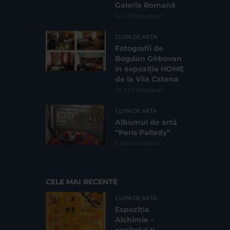
Galeria Romană
62.733 vizualizari
CLIPA DE ARTA
Fotografii de
Bogdan Gîrbovan
în expoziția HOME
de la Vila Catena
16.215 vizualizari
CLIPA DE ARTA
Albumul de artă
“Paris Pallady”
6.600 vizualizari
CELE MAI RECENTE
CLIPA DE ARTA
Expoziția
Alchimie –