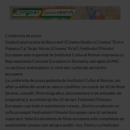
Conferinta de presa.
Gazduit anul acesta de Bucuresti (Cinema Studio si Cinema ”Elvire
Popesco”) şi Targu-Mures (Cinema ”Arta”), Festivalul Filmului
European este organizat de Institutul Cultural Roman impreuna cu
Reprezentanta Comisiei Europene in Romania, sub egida EUNIC,
cu sprijinul ambasadelor si centrelor culturale ale tarilor
europene.
La conferinta de presa gazduita de Institutul Cultural Roman, am
aflat ca editia din acest an aduce cinefililor un număr de 42 de filme
(drame, comedii, filme biografice, documentare si de animatie, de
lungmetraj și scurtmetraj) din 25 de tari. Festivalul Filmului
European cuprinde si evenimente conexe.
„Dorim sa aducem un
suflu proaspat Festivalului Filmului European care isi serbeaza
majoratul. Selectia excelenta de filme europene este completata de
evenimente conexe care atrag si public nou. Pentru ca festivalul