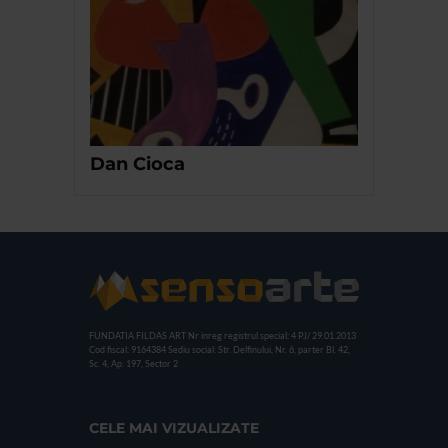
Dan Cioca
FUNDATIA FILDAS ART
Nr inreg registrul special: 4 PJ/ 29.01.2013
Cod fiscal: 9164384
Sediu social: Str. Delfinului, Nr. 6, parter Bl. 42,
Sc. 4, Ap. 197, Sector 2
CELE MAI VIZUALIZATE