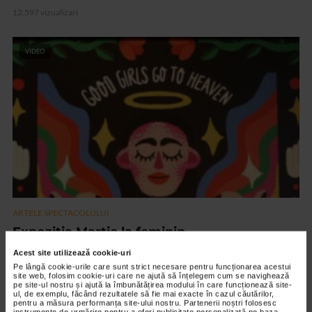
12.597 vizualizari
VIDEO
ARTELE SPECTACOLULUI
Expozitia Martie la feminin
3.774 vizualizari
Acest site utilizează cookie-uri
Pe lângă cookie-urile care sunt strict necesare pentru funcționarea acestui
site web, folosim cookie-uri care ne ajută să înțelegem cum se navighează
pe site-ul nostru și ajută la îmbunătățirea modului în care funcționează site-
RECOMANDĂRI
ul, de exemplu, făcând rezultatele să fie mai exacte în cazul căutărilor,
pentru a măsura performanța site-ului nostru. Partenerii noștri folosesc
instrumente de urmărire pentru a oferi publicitate personalizată pe baza