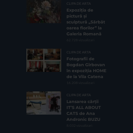
CLIPA DE ARTA
Expoziția de
pictură și
sculptură „Sărbăt
oarea florilor” la
Galeria Romană
62.728 vizualizari
CLIPA DE ARTA
Fotografii de
Bogdan Gîrbovan
în expoziția HOME
de la Vila Catena
16.208 vizualizari
CLIPA DE ARTA
Lansarea cărții
IT’S ALL ABOUT
CATS de Ana
Andronic BUZU
8.032 vizualizari