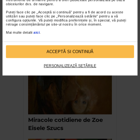
obiceiurilor dvs. de navigare.
Puteți face clic pe „Acceptă si continuă” pentru a fi de acord cu aceste
utilizări sau puteți face clic pe „Personalizează setările” pentru a vă
configura opțiunile. Vă puteți modifica preferințele și, în special, vă puteți
retrage consimțământul pe site-ul nostru în orice moment.
Mai multe detalii
aici
.
Mircea Deac CoLectie de
ACCEPTĂ SI CONTINUĂ
viata
PERSONALIZEAZĂ SETĂRILE
Miracole cotidiene de Zoe
Eisele Szucs