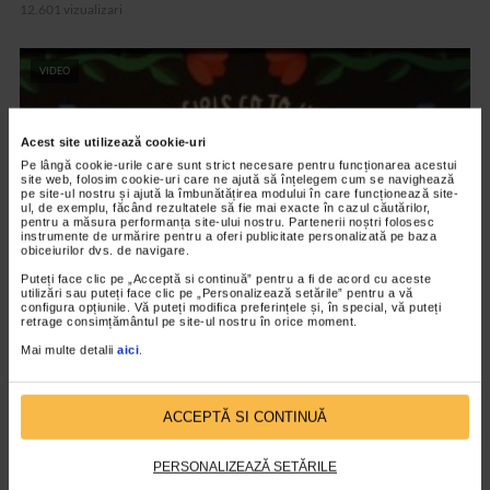
12.601 vizualizari
VIDEO
Acest site utilizează cookie-uri
Pe lângă cookie-urile care sunt strict necesare pentru funcționarea acestui
site web, folosim cookie-uri care ne ajută să înțelegem cum se navighează
pe site-ul nostru și ajută la îmbunătățirea modului în care funcționează site-
ul, de exemplu, făcând rezultatele să fie mai exacte în cazul căutărilor,
pentru a măsura performanța site-ului nostru. Partenerii noștri folosesc
instrumente de urmărire pentru a oferi publicitate personalizată pe baza
obiceiurilor dvs. de navigare.
Puteți face clic pe „Acceptă si continuă” pentru a fi de acord cu aceste
utilizări sau puteți face clic pe „Personalizează setările” pentru a vă
configura opțiunile. Vă puteți modifica preferințele și, în special, vă puteți
retrage consimțământul pe site-ul nostru în orice moment.
ARTELE SPECTACOLULUI
Mai multe detalii
aici
.
Expozitia Martie la feminin
3.777 vizualizari
ACCEPTĂ SI CONTINUĂ
RECOMANDĂRI
PERSONALIZEAZĂ SETĂRILE