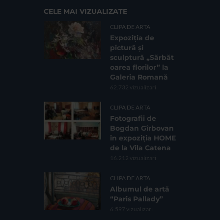
CELE MAI VIZUALIZATE
CLIPA DE ARTA
Expoziția de
pictură și
sculptură „Sărbăt
oarea florilor” la
Galeria Romană
62.732 vizualizari
CLIPA DE ARTA
Fotografii de
Bogdan Gîrbovan
în expoziția HOME
de la Vila Catena
16.212 vizualizari
CLIPA DE ARTA
Albumul de artă
“Paris Pallady”
6.597 vizualizari