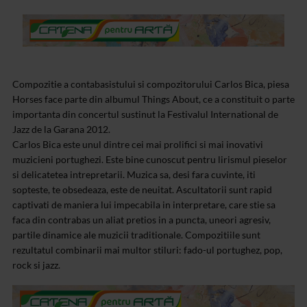
Compozitie a contabasistului si compozitorului Carlos Bica, piesa
Horses face parte din albumul Things About, ce a constituit o parte
importanta din concertul sustinut la Festivalul International de
Jazz de la Garana 2012.
Carlos Bica este unul dintre cei mai prolifici si mai inovativi
muzicieni portughezi. Este bine cunoscut pentru lirismul pieselor
si delicatetea intrepretarii. Muzica sa, desi fara cuvinte, iti
sopteste, te obsedeaza, este de neuitat. Ascultatorii sunt rapid
captivati de maniera lui impecabila in interpretare, care stie sa
faca din contrabas un aliat pretios in a puncta, uneori agresiv,
partile dinamice ale muzicii traditionale. Compozitiile sunt
rezultatul combinarii mai multor stiluri: fado-ul portughez, pop,
rock si jazz.