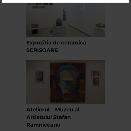
Expozitia de ceramica
SCRISOARE
Atelierul – Muzeu al
Artistului Stefan
Ramniceanu