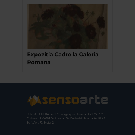
Expozitia Cadre la Galeria
Romana
FUNDATIA FILDAS ART
Nr inreg registrul special: 4 PJ/ 29.01.2013
Cod fiscal: 9164384
Sediu social: Str. Delfinului, Nr. 6, parter Bl. 42,
Sc. 4, Ap. 197, Sector 2