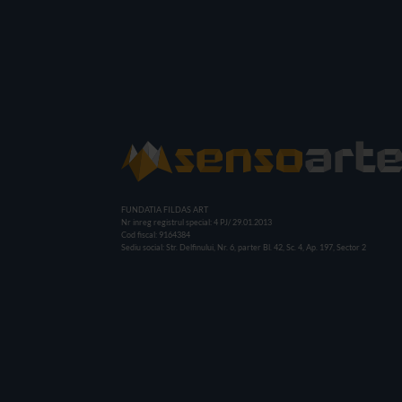
FUNDATIA FILDAS ART
Nr inreg registrul special: 4 PJ/ 29.01.2013
Cod fiscal: 9164384
Sediu social: Str. Delfinului, Nr. 6, parter Bl. 42, Sc. 4, Ap. 197, Sector 2