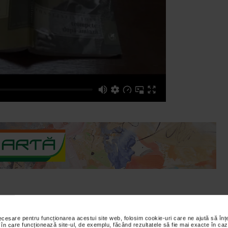
 realitatile vremii, Constantin Toiu este un bun portretist al
necesare pentru funcționarea acestui site web, folosim cookie-uri care ne ajută să î
 în care funcționează site-ul, de exemplu, făcând rezultatele să fie mai exacte în caz