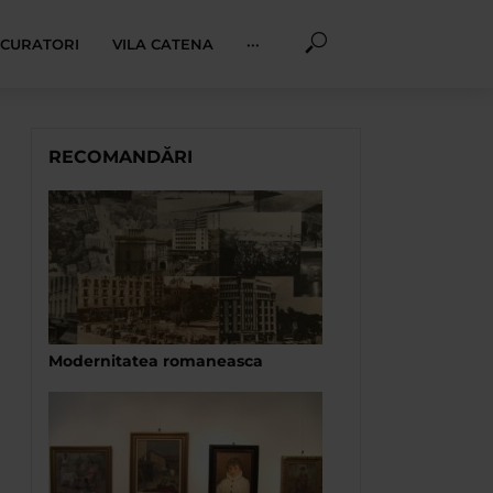
I CURATORI
VILA CATENA
···
RECOMANDĂRI
Modernitatea romaneasca