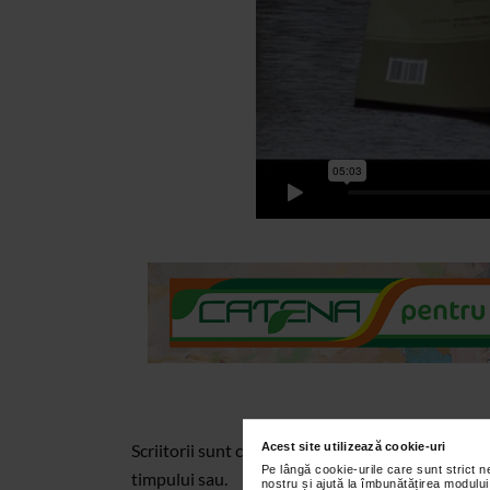
Acest site utilizează cookie-uri
Scriitorii sunt colectionari de idei. Pornind de la
Pe lângă cookie-urile care sunt strict 
timpului sau.
nostru și ajută la îmbunătățirea modului