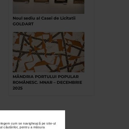
Noul sediu al Casei de Licitatii
GOLDART
MÂNDRIA PORTULUI POPULAR
ROMÂNESC. MNAR – DECEMBRIE
2025
nțelegem cum se navighează pe site-ul
ul căutărilor, pentru a măsura