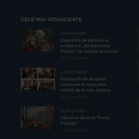
CELE MAI VIZUALIZATE
CLIPA DE ARTA
Expoziția de pictură și
sculptură „Sărbătoarea
florilor” la Galeria Romană
62.735 vizualizari
CLIPA DE ARTA
Fotografii de Bogdan
Gîrbovan în expoziția
HOME de la Vila Catena
16.217 vizualizari
CLIPA DE ARTA
Albumul de artă “Paris
Pallady”
6.602 vizualizari