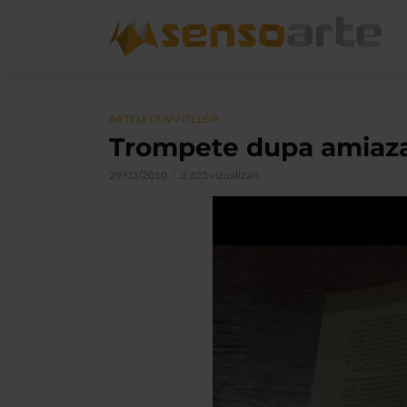
ARTELE CUVINTELOR
Trompete dupa amiaza 
29/03/2010
3.325 vizualizari