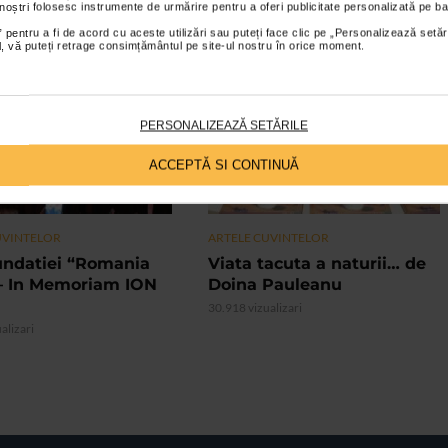
 noștri folosesc instrumente de urmărire pentru a oferi publicitate personalizată pe ba
 pentru a fi de acord cu aceste utilizări sau puteți face clic pe „Personalizează setăr
ial, vă puteți retrage consimțământul pe site-ul nostru în orice moment.
VIDEO
PERSONALIZEAZĂ SETĂRILE
ACCEPTĂ SI CONTINUĂ
UVINTELOR
ARTELE CUVINTELOR
undatiei “Romania
Viata tacuta a naturii… de
– In Memoriam ION
Doina Pauleanu
30.918 vizualizari
alizari