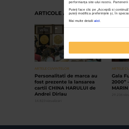
performanța site-ului nostru. Partenerii
Puteți face clic pe „Acceptă si continuă”
ARTICOLE ASEMANATOARE
puteți modifica preferințele și, în spec
Mai multe detalii
aici
.
VIDEO
VIDEO
ARTELE CUVINTELOR
ARTELE C
Personalitati de marca au
Gala F
fost prezente la lansarea
2000” 
cartii CHINA HARULUI de
MARIN
Andrei Dirlau
29.236 vizu
14.823 vizualizari