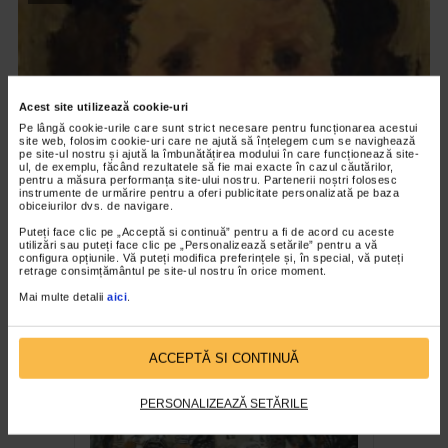
Acest site utilizează cookie-uri
Pe lângă cookie-urile care sunt strict necesare pentru funcționarea acestui
site web, folosim cookie-uri care ne ajută să înțelegem cum se navighează
pe site-ul nostru și ajută la îmbunătățirea modului în care funcționează site-
ul, de exemplu, făcând rezultatele să fie mai exacte în cazul căutărilor,
pentru a măsura performanța site-ului nostru. Partenerii noștri folosesc
instrumente de urmărire pentru a oferi publicitate personalizată pe baza
obiceiurilor dvs. de navigare.
CLIPA DE ARTA
Puteți face clic pe „Acceptă si continuă” pentru a fi de acord cu aceste
utilizări sau puteți face clic pe „Personalizează setările” pentru a vă
Nicolae Tonitza – Pictor al copiilor
configura opțiunile. Vă puteți modifica preferințele și, în special, vă puteți
retrage consimțământul pe site-ul nostru în orice moment.
171 vizualizari
Mai multe detalii
aici
.
RECOMANDĂRI
ACCEPTĂ SI CONTINUĂ
PERSONALIZEAZĂ SETĂRILE