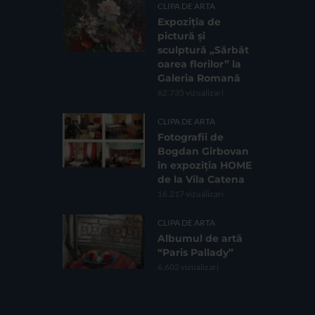
CLIPA DE ARTA
Expoziția de
pictură și
sculptură „Sărbăt
oarea florilor” la
Galeria Romană
62.735 vizualizari
CLIPA DE ARTA
Fotografii de
Bogdan Gîrbovan
în expoziția HOME
de la Vila Catena
16.217 vizualizari
CLIPA DE ARTA
Albumul de artă
“Paris Pallady”
6.602 vizualizari