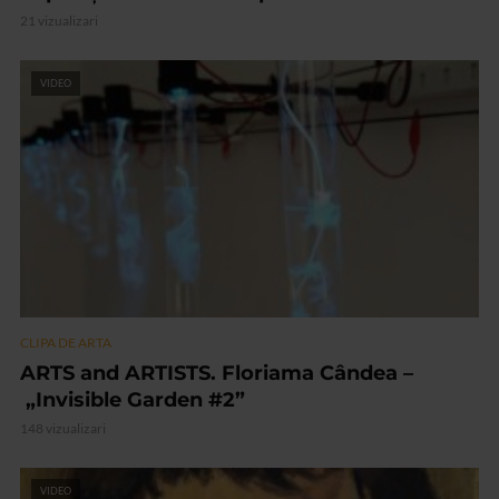
21 vizualizari
VIDEO
CLIPA DE ARTA
ARTS and ARTISTS. Floriama Cândea –
„Invisible Garden #2”
148 vizualizari
VIDEO