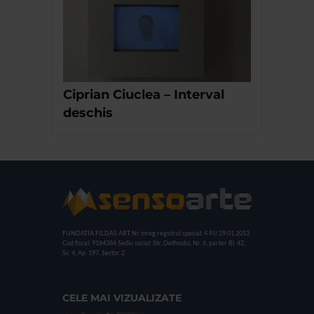
Ciprian Ciuclea – Interval
deschis
FUNDATIA FILDAS ART
Nr inreg registrul special: 4 PJ/ 29.01.2013
Cod fiscal: 9164384
Sediu social: Str. Delfinului, Nr. 6, parter Bl. 42,
Sc. 4, Ap. 197, Sector 2
CELE MAI VIZUALIZATE