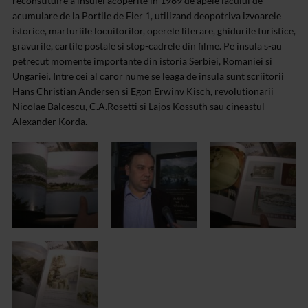
reconstituire a insulei acoperite in 1969 de apele lacului de
acumulare de la Portile de Fier 1, utilizand deopotriva izvoarele
istorice, marturiile locuitorilor, operele literare, ghidurile turistice,
gravurile, cartile postale si stop-cadrele din filme. Pe insula s-au
petrecut momente importante din istoria Serbiei, Romaniei si
Ungariei. Intre cei al caror nume se leaga de insula sunt scriitorii
Hans Christian Andersen si Egon Erwinv Kisch, revolutionarii
Nicolae Balcescu, C.A.Rosetti si Lajos Kossuth sau cineastul
Alexander Korda.