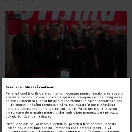
14.824 vizualizari
VIDEO
ARTELE CUVINTELOR
Acest site utilizează cookie-uri
Gala Fundatiei “Romania 2000” – In
Pe lângă cookie-urile care sunt strict necesare pentru funcționarea acestui
site web, folosim cookie-uri care ne ajută să înțelegem cum se navighează
Memoriam ION MARIN
pe site-ul nostru și ajută la îmbunătățirea modului în care funcționează site-
ul, de exemplu, făcând rezultatele să fie mai exacte în cazul căutărilor,
29.238 vizualizari
pentru a măsura performanța site-ului nostru. Partenerii noștri folosesc
instrumente de urmărire pentru a oferi publicitate personalizată pe baza
obiceiurilor dvs. de navigare.
Puteți face clic pe „Acceptă si continuă” pentru a fi de acord cu aceste
VIDEO
utilizări sau puteți face clic pe „Personalizează setările” pentru a vă
configura opțiunile. Vă puteți modifica preferințele și, în special, vă puteți