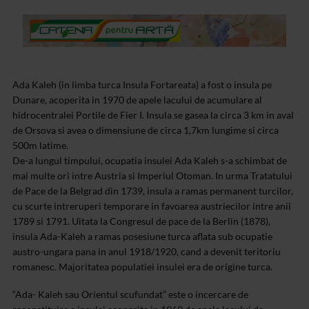
Ada Kaleh (in limba turca Insula Fortareata) a fost o insula pe
Dunare, acoperita in 1970 de apele lacului de acumulare al
hidrocentralei Portile de Fier I. Insula se gasea la circa 3 km in aval
de Orsova si avea o dimensiune de circa 1,7km lungime si circa
500m latime.
De-a lungul timpului, ocupatia insulei Ada Kaleh s-a schimbat de
mai multe ori intre Austria si Imperiul Otoman. In urma Tratatului
de Pace de la Belgrad din 1739, insula a ramas permanent turcilor,
cu scurte intreruperi temporare in favoarea austriecilor intre anii
1789 si 1791. Uitata la Congresul de pace de la Berlin (1878),
insula Ada-Kaleh a ramas posesiune turca aflata sub ocupatie
austro-ungara pana in anul 1918/1920, cand a devenit teritoriu
romanesc. Majoritatea populatiei insulei era de origine turca.
“Ada- Kaleh sau Orientul scufundat” este o incercare de