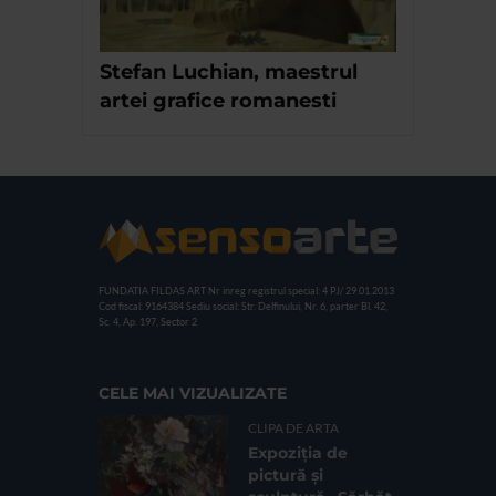
Stefan Luchian, maestrul
artei grafice romanesti
FUNDATIA FILDAS ART
Nr inreg registrul special: 4 PJ/ 29.01.2013
Cod fiscal: 9164384
Sediu social: Str. Delfinului, Nr. 6, parter Bl. 42,
Sc. 4, Ap. 197, Sector 2
CELE MAI VIZUALIZATE
CLIPA DE ARTA
Expoziția de
pictură și