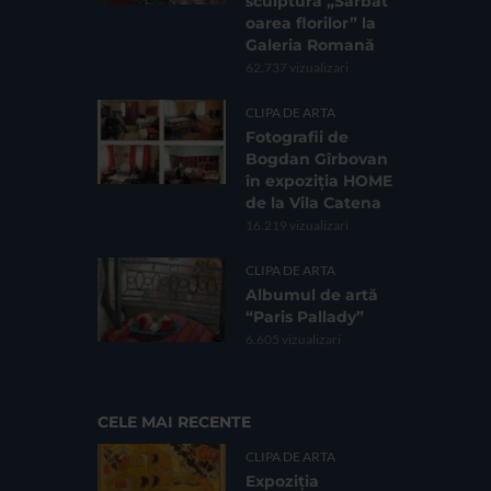
sculptură „Sărbăt
oarea florilor” la
Galeria Romană
62.737 vizualizari
CLIPA DE ARTA
Fotografii de
Bogdan Gîrbovan
în expoziția HOME
de la Vila Catena
16.219 vizualizari
CLIPA DE ARTA
Albumul de artă
“Paris Pallady”
6.605 vizualizari
CELE MAI RECENTE
CLIPA DE ARTA
Expoziția