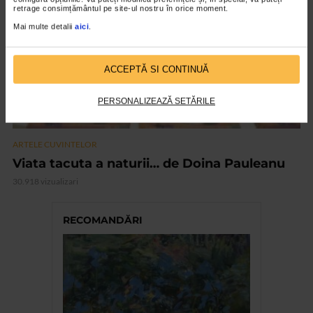
retrage consimțământul pe site-ul nostru în orice moment.
Mai multe detalii
aici
.
ACCEPTĂ SI CONTINUĂ
PERSONALIZEAZĂ SETĂRILE
ARTELE CUVINTELOR
Viata tacuta a naturii… de Doina Pauleanu
30.918 vizualizari
RECOMANDĂRI