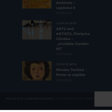
Alchimie –
capitolul II
07/08/2026
CLIPA DE ARTA
ARTS and
ARTISTS. Floriama
Cândea –
„Invisible Garden
#2”
30/07/2026
CLIPA DE ARTA
Nicolae Tonitza –
Pictor al copiilor
29/07/2026
POLITICĂ DE CONFIDENȚIALITATE
| COPYRIGHT © 2026 TONICA GROUP