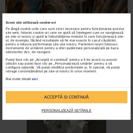
Acest site utilizează cookie-uri
Pe lângă cookie-urile care sunt strict necesare pentru funcționarea acestui
site web, folosim cookie-uri care ne ajută să înțelegem cum se navighează
pe site-ul nostru și ajută la îmbunătățirea modului în care funcționează site-
ul, de exemplu, făcând rezultatele să fie mai exacte în cazul căutărilor,
pentru a măsura performanța site-ului nostru. Partenerii noștri folosesc
instrumente de urmărire pentru a oferi publicitate personalizată pe baza
obiceiurilor dvs. de navigare.
CLIPA DE ARTA
Puteți face clic pe „Acceptă si continuă” pentru a fi de acord cu aceste
utilizări sau puteți face clic pe „Personalizează setările” pentru a vă
ARTS and ARTISTS. Anca Coller – “Cenușa
configura opțiunile. Vă puteți modifica preferințele și, în special, vă puteți
retrage consimțământul pe site-ul nostru în orice moment.
Memorie”
Mai multe detalii
aici
.
160 vizualizari
ACCEPTĂ SI CONTINUĂ
RECOMANDĂRI
PERSONALIZEAZĂ SETĂRILE