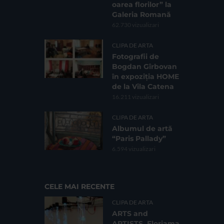
oarea florilor” la
Galeria Romană
62.730 vizualizari
CLIPA DE ARTA
Fotografii de
Bogdan Gîrbovan
în expoziția HOME
de la Vila Catena
16.211 vizualizari
CLIPA DE ARTA
Albumul de artă
“Paris Pallady”
6.594 vizualizari
CELE MAI RECENTE
CLIPA DE ARTA
ARTS and
ARTISTS. Floriama