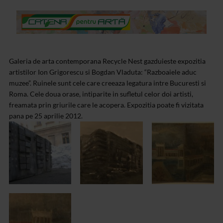
Galeria de arta contemporana Recycle Nest gazduieste expozitia
artistilor Ion Grigorescu si Bogdan Vladuta: “Razboaiele aduc
muzee”. Ruinele sunt cele care creeaza legatura intre Bucuresti si
Roma. Cele doua orase, intiparite in sufletul celor doi artisti,
freamata prin griurile care le acopera. Expozitia poate fi vizitata
pana pe 25 aprilie 2012.