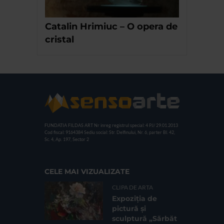
Catalin Hrimiuc – O opera de
cristal
FUNDATIA FILDAS ART
Nr inreg registrul special: 4 PJ/ 29.01.2013
Cod fiscal: 9164384
Sediu social: Str. Delfinului, Nr. 6, parter Bl. 42,
Sc. 4, Ap. 197, Sector 2
CELE MAI VIZUALIZATE
CLIPA DE ARTA
Expoziția de
pictură și
sculptură „Sărbăt