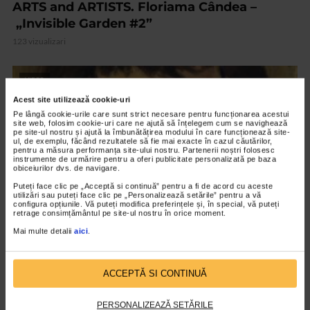
ARTS and ARTISTS. Floriama Cândea –
„Invisible Garden #2”
123 vizualizari
VIDEO
Acest site utilizează cookie-uri
Pe lângă cookie-urile care sunt strict necesare pentru funcționarea acestui
site web, folosim cookie-uri care ne ajută să înțelegem cum se navighează
pe site-ul nostru și ajută la îmbunătățirea modului în care funcționează site-
ul, de exemplu, făcând rezultatele să fie mai exacte în cazul căutărilor,
pentru a măsura performanța site-ului nostru. Partenerii noștri folosesc
instrumente de urmărire pentru a oferi publicitate personalizată pe baza
obiceiurilor dvs. de navigare.
Puteți face clic pe „Acceptă si continuă” pentru a fi de acord cu aceste
utilizări sau puteți face clic pe „Personalizează setările” pentru a vă
configura opțiunile. Vă puteți modifica preferințele și, în special, vă puteți
retrage consimțământul pe site-ul nostru în orice moment.
Mai multe detalii
aici
.
CLIPA DE ARTA
Nicolae Tonitza – Pictor al copiilor
ACCEPTĂ SI CONTINUĂ
141 vizualizari
PERSONALIZEAZĂ SETĂRILE