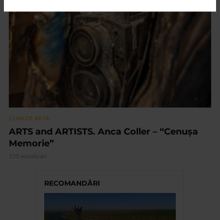
VIDEO
CLIPA DE ARTA
ARTS and ARTISTS. Anca Coller – “Cenușa
Memorie”
155 vizualizari
RECOMANDĂRI