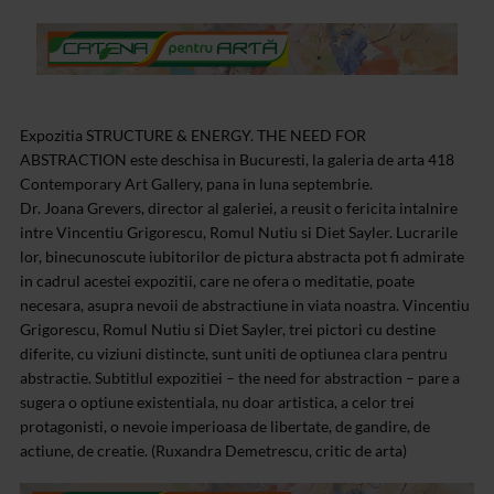
Expozitia STRUCTURE & ENERGY. THE NEED FOR
ABSTRACTION este deschisa in Bucuresti, la galeria de arta 418
Contemporary Art Gallery, pana in luna septembrie.
Dr. Joana Grevers, director al galeriei, a reusit o fericita intalnire
intre Vincentiu Grigorescu, Romul Nutiu si Diet Sayler. Lucrarile
lor, binecunoscute iubitorilor de pictura abstracta pot fi admirate
in cadrul acestei expozitii, care ne ofera o meditatie, poate
necesara, asupra nevoii de abstractiune in viata noastra. Vincentiu
Grigorescu, Romul Nutiu si Diet Sayler, trei pictori cu destine
diferite, cu viziuni distincte, sunt uniti de optiunea clara pentru
abstractie. Subtitlul expozitiei – the need for abstraction – pare a
sugera o optiune existentiala, nu doar artistica, a celor trei
protagonisti, o nevoie imperioasa de libertate, de gandire, de
actiune, de creatie. (Ruxandra Demetrescu, critic de arta)