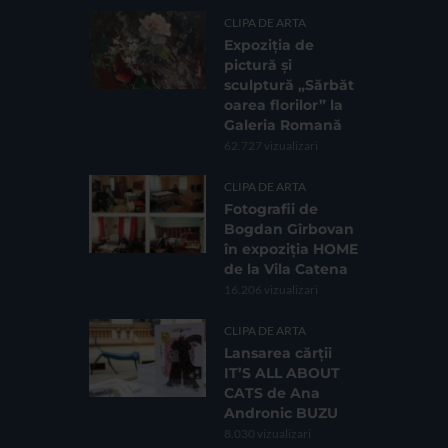
CLIPA DE ARTA
Expoziția de
pictură și
sculptură „Sărbăt
oarea florilor” la
Galeria Romană
62.727 vizualizari
CLIPA DE ARTA
Fotografii de
Bogdan Gîrbovan
în expoziția HOME
de la Vila Catena
16.206 vizualizari
CLIPA DE ARTA
Lansarea cărții
IT’S ALL ABOUT
CATS de Ana
Andronic BUZU
8.030 vizualizari