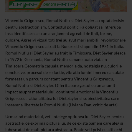
Vincentiu Grigorescu, Romul Nutiu si Diet Sayler au optat decisiv
pentru abstractionism. Contextul politic i-a obligat sa intrerupa
insa identificarea cu un aranjament agreabil de linii, forme,
culoare. Agresivi vizual toti trei au avut mari ambitii revolutionare.
Vincentiu Grigorescu a trait la Bucuresti si apoi din 1971 in Italia.
Romul Nutiu si Diet Sayler au trait la Timisoara. Diet Sayler pleaca
in 1972 in Germania, Romul Nutiu ramane toata viata in
Timisoara.Geometria casuala, memoria da, nostalgia nu, culorile
conclusive, procesul de reductie, vibratia luminii mereu calculate
formeaza un parcurs constant pentru Vincentiu Grigorescu,
Romul Nutiu si Diet Sayler. Diferit apare gestul cu un anumit
impact asupra materialului, continutul emotional la Vincentiu
Grigorescu, rationalitatea lui Diet Sayler si subiectivitatea care
inseamna libertate la Romul Nutiu.(Liviana Dan, critic de arta)
Urmarind materialul, veti intelege optiunea lui Diet Sayler pentru
abstractie, ce exprima pictura lui, de ce exista oameni care aleg si
iubesc atat de mult pictura abstracta. Poate veti privi cu alti ochi