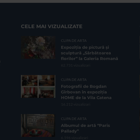
CELE MAI VIZUALIZATE
CLIPA DE ARTA
Expoziția de pictură și
sculptură „Sărbătoarea
florilor” la Galeria Romană
62.731 vizualizari
CLIPA DE ARTA
Fotografii de Bogdan
Gîrbovan în expoziția
HOME de la Vila Catena
16.212 vizualizari
CLIPA DE ARTA
Albumul de artă “Paris
Pallady”
6.596 vizualizari