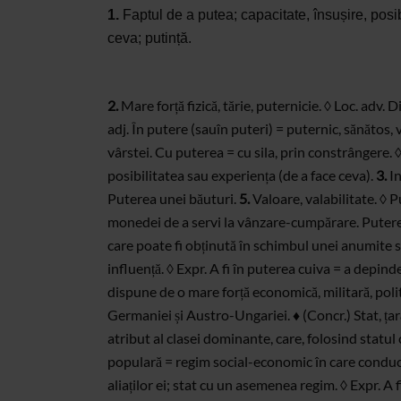
1.
Faptul de
a putea;
capacitate, însușire, posib
ceva; putință.
2.
Mare forță fizică, tărie, puternicie. ◊ Loc.
adv. Di
adj. În putere (sauîn puteri) = puternic, sănătos,
v
vârstei. Cu puterea = cu sila, prin
constrângere. ◊E
posibilitatea sau experiența (de a face ceva).
3.
In
Puterea
unei băuturi.
5.
Valoare, valabilitate. ◊ P
monedei de a servi la vânzare-cumpărare. Putere 
care poate fi obținută în schimbul unei anumite
influență. ◊ Expr. A fi în puterea cuiva = a
depinde 
dispune de o mare forță
economică, militară, polit
Germaniei și
Austro-Ungariei. ♦ (Concr.) Stat, ța
atribut al clasei dominante, care, folosind statul
populară = regim social-economic în care conduce
aliaților ei; stat cu un
asemenea regim. ◊ Expr. A fi 