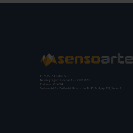
FUNDATIA FILDAS ART
Nr inreg registrul special: 4 PJ/ 29.01.2013
Cod fiscal: 9164384
Sediu social: Str. Delfinului, Nr. 6, parter Bl. 42, Sc. 4, Ap. 197, Sector 2