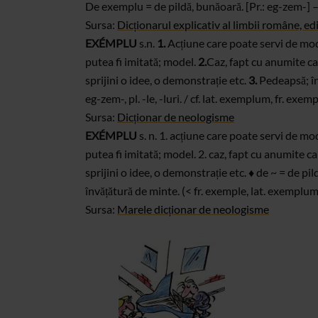
De exemplu = de pildă, bunăoară.
[Pr.: eg-zem-] 
Sursa:
Dicționarul explicativ al
limbii române, ediț
EXÉMPLU
s.n.
1.
Acțiune
care poate servi de mode
putea fi imitată; model.
2.
Caz, fapt cu anumite c
sprijini o idee, o
demonstrație etc.
3.
Pedeapsă; în
eg-zem-, pl. -le,
-luri. / cf. lat. exemplum,
fr. exemp
Sursa:
Dicționar de neologisme
EXÉMPLU
s. n. 1.
acțiune care poate servi de mod
putea fi imitată; model. 2. caz, fapt cu anumite c
sprijini o idee, o
demonstrație etc. ♦ de ~ = de pil
învățătură de minte. (< fr. exemple, lat. exemplum
Sursa:
Marele dicționar de neologisme