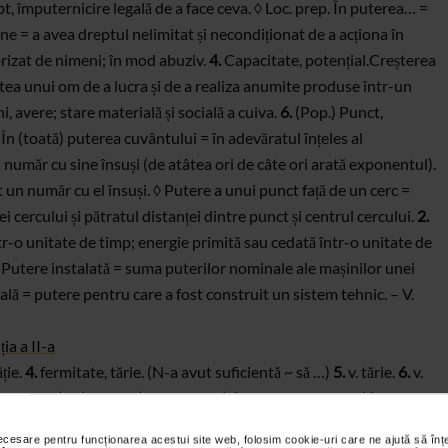
t, împuternicire legală de a face ceva. ◊ Loc. prep. În puterea… =
ne = a avea dreptul nelimitat și necondiționat de a
acționa în
orizat de nimeni; în mod abuziv.
4.
Capacitate,
potențial.Creșterea
a unui om de a lucra și de a realiza
anumite produse într-un
i, avere; stare materială și socială a cuiva.
6.
(Pop.)
Punct,
 În (toată) puterea cuvântului = în adevăratul înțeles al
i număr cu
sine însuși (de atâtea ori de câte ori arată exponentul).
t un număr cu el însuși. ◊ Putere a unui punct față de un cerc =
i cercului și pătratul
distanței dintre punct și centrul cercului.
2.
r-o unitate de timp; energie primită sau
cedată într-o unitate de
 Putere instalată =
suma puterilor nominale ale mașinilor unei
ală =
putere pentru care a fost construit un sistem tehnic. – V.
ia a II-a
ție.
4.
fermitate, tărie. (N-a avut suficientă ~ să …)
5.
v. tărie.
6.
v.
ducere,
(fig.) cârmă. (A ajuns la ~.)
9.
v. împuternicire.
10.
ate,
(astăzi rar) stăpânire. (Reprezentantul
~ii.)
12.
legalitate,
necesare pentru funcționarea acestui site web, folosim cookie-uri care ne ajută să î