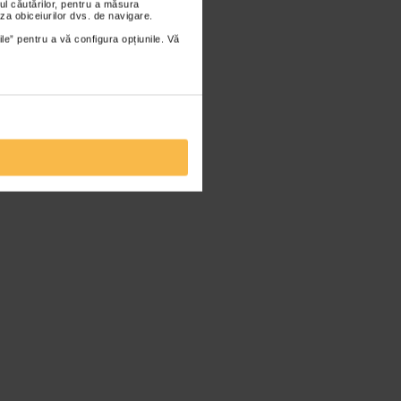
ul căutărilor, pentru a măsura
za obiceiurilor dvs. de navigare.
ile” pentru a vă configura opțiunile. Vă