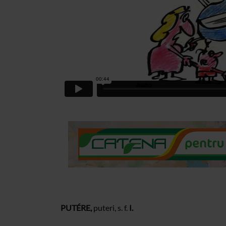
PUTÉRE,
puteri, s. f.
I.