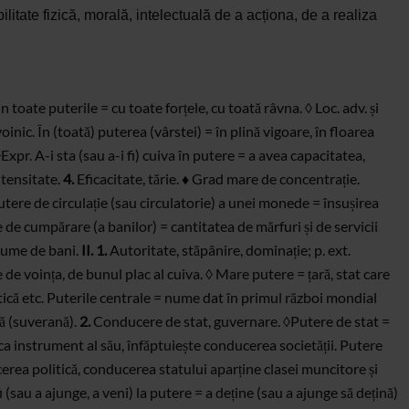
ilitate fizică, morală, intelectuală de a acționa, de a realiza
n toate puterile =
cu toate forțele, cu toată râvna. ◊ Loc. adv. și
oinic. În (toată) puterea
(vârstei) = în plină vigoare, în floarea
xpr. A-i sta (sau a-i fi) cuiva în putere = a avea
capacitatea,
tensitate.
4.
Eficacitate,
tărie. ♦ Grad mare de concentrație.
utere de circulație (sau circulatorie) a unei monede =
însușirea
de cumpărare (a banilor) = cantitatea de mărfuri și
de servicii
 sume de bani.
II.
1.
Autoritate, stăpânire, dominație; p. ext.
de voința, de bunul plac al cuiva. ◊ Mare putere = țară, stat care
ică etc. Puterile
centrale = nume dat în primul război mondial
ră (suverană).
2.
Conducere
de stat, guvernare. ◊Putere de stat =
 ca instrument al său,
înfăptuiește conducerea societății. Putere
rea politică,
conducerea statului aparține clasei muncitore și
(sau a ajunge, a veni) la putere = a
deține (sau a ajunge să dețină)