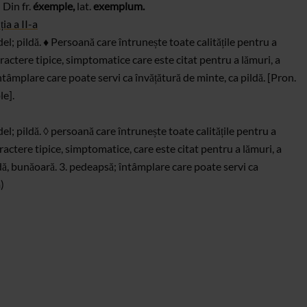
–
Din fr.
éxemple,
lat.
exemplum.
ia a II-a
l; pildă. ♦ Persoană care întrunește toate calitățile
pentru a
aractere
tipice, simptomatice care este citat pentru a lămuri, a
tâmplare care poate servi ca
învățătură de minte, ca pildă. [Pron.
le].
el; pildă. ◊ persoană care întrunește toate
calitățile pentru a
aractere
tipice, simptomatice, care este citat pentru a lămuri, a
dă, bunăoară. 3. pedeapsă; întâmplare care
poate servi ca
)