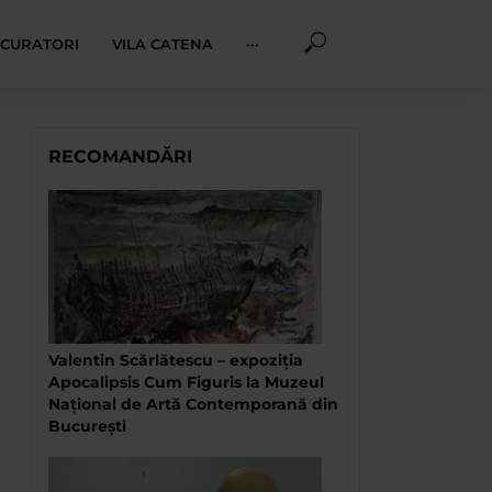
I CURATORI
VILA CATENA
···
RECOMANDĂRI
Valentin Scărlătescu – expoziția
Apocalipsis Cum Figuris la Muzeul
Național de Artă Contemporană din
București