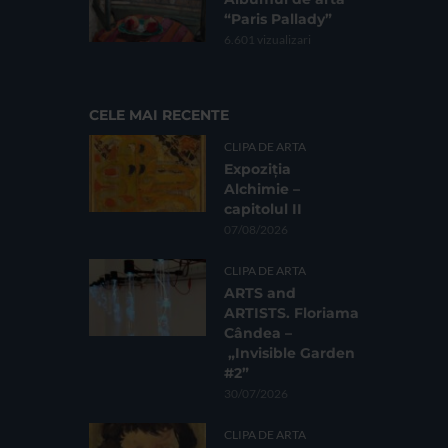
“Paris Pallady”
6.601 vizualizari
CELE MAI RECENTE
CLIPA DE ARTA
Expoziția
Alchimie –
capitolul II
07/08/2026
CLIPA DE ARTA
ARTS and
ARTISTS. Floriama
Cândea –
„Invisible Garden
#2”
30/07/2026
CLIPA DE ARTA