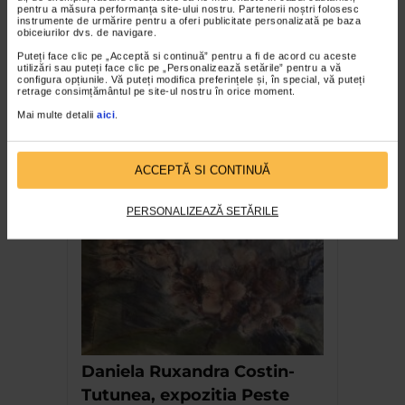
pentru a măsura performanța site-ului nostru. Partenerii noștri folosesc
instrumente de urmărire pentru a oferi publicitate personalizată pe baza
obiceiurilor dvs. de navigare.
Puteți face clic pe „Acceptă si continuă” pentru a fi de acord cu aceste
utilizări sau puteți face clic pe „Personalizează setările” pentru a vă
configura opțiunile. Vă puteți modifica preferințele și, în special, vă puteți
retrage consimțământul pe site-ul nostru în orice moment.
Mai multe detalii
aici
.
Orizontul Bernea la Palatul
ACCEPTĂ SI CONTINUĂ
Mogosoaia
PERSONALIZEAZĂ SETĂRILE
Daniela Ruxandra Costin-
Tutunea, expozitia Peste