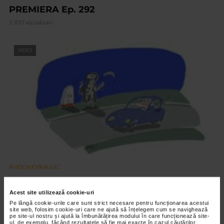
PREMIERA Ep. 292
2.937 vizualizari
VIDEO
ANDONEVRALGIC
AUTOSTOP Ep. 291
2.881 vizualizari
Acest site utilizează cookie-uri
Pe lângă cookie-urile care sunt strict necesare pentru funcționarea acestui
site web, folosim cookie-uri care ne ajută să înțelegem cum se navighează
pe site-ul nostru și ajută la îmbunătățirea modului în care funcționează site-
RECOMANDĂRI
ul, de exemplu, făcând rezultatele să fie mai exacte în cazul căutărilor,