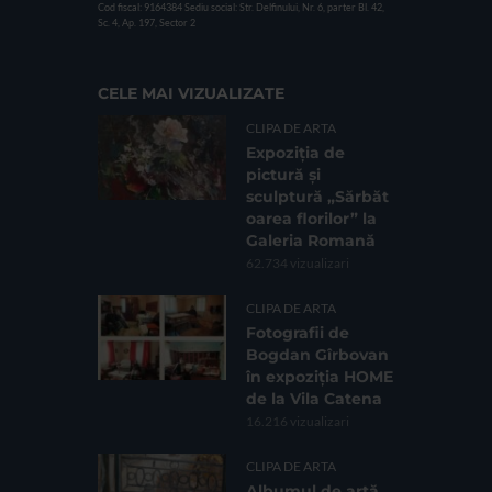
Cod fiscal: 9164384
Sediu social: Str. Delfinului, Nr. 6, parter Bl. 42,
Sc. 4, Ap. 197, Sector 2
CELE MAI VIZUALIZATE
CLIPA DE ARTA
Expoziția de
pictură și
sculptură „Sărbăt
oarea florilor” la
Galeria Romană
62.734 vizualizari
CLIPA DE ARTA
Fotografii de
Bogdan Gîrbovan
în expoziția HOME
de la Vila Catena
16.216 vizualizari
CLIPA DE ARTA
Albumul de artă