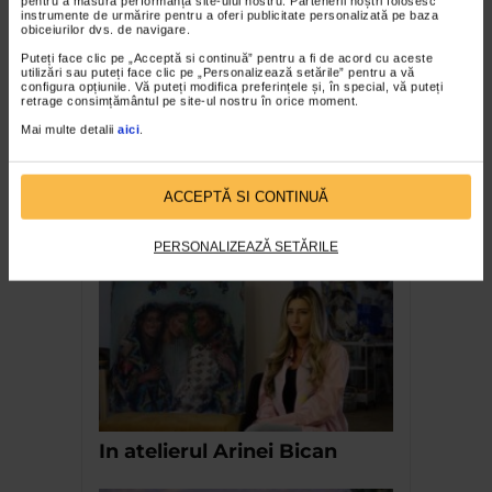
pentru a măsura performanța site-ului nostru. Partenerii noștri folosesc
instrumente de urmărire pentru a oferi publicitate personalizată pe baza
obiceiurilor dvs. de navigare.
Puteți face clic pe „Acceptă si continuă” pentru a fi de acord cu aceste
utilizări sau puteți face clic pe „Personalizează setările” pentru a vă
configura opțiunile. Vă puteți modifica preferințele și, în special, vă puteți
retrage consimțământul pe site-ul nostru în orice moment.
Mai multe detalii
aici
.
Expozitia Cand aveau 20 de
ACCEPTĂ SI CONTINUĂ
ani. Impresii si Copilarie
PERSONALIZEAZĂ SETĂRILE
In atelierul Arinei Bican