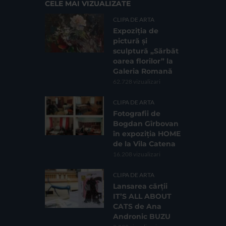
CELE MAI VIZUALIZATE
CLIPA DE ARTA
Expoziția de
pictură și
sculptură „Sărbăt
oarea florilor” la
Galeria Romană
62.728 vizualizari
CLIPA DE ARTA
Fotografii de
Bogdan Gîrbovan
în expoziția HOME
de la Vila Catena
16.208 vizualizari
CLIPA DE ARTA
Lansarea cărții
IT’S ALL ABOUT
CATS de Ana
Andronic BUZU