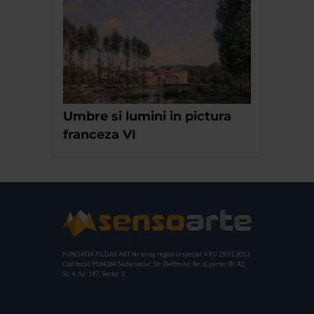
Umbre si lumini in pictura
franceza VI
FUNDATIA FILDAS ART
Nr inreg registrul special: 4 PJ/ 29.01.2013
Cod fiscal: 9164384
Sediu social: Str. Delfinului, Nr. 6, parter Bl. 42,
Sc. 4, Ap. 197, Sector 2