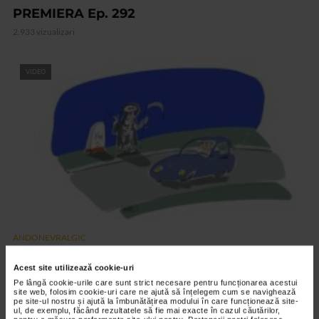
PREMIERA Ep. 292
2.933 vizualizari
VIDEO
ANDONEVRALGIC
AUTOSTOP Ep. 291
Acest site utilizează cookie-uri
2.877 vizualizari
Pe lângă cookie-urile care sunt strict necesare pentru funcționarea acestui
site web, folosim cookie-uri care ne ajută să înțelegem cum se navighează
pe site-ul nostru și ajută la îmbunătățirea modului în care funcționează site-
ul, de exemplu, făcând rezultatele să fie mai exacte în cazul căutărilor,
RECOMANDĂRI