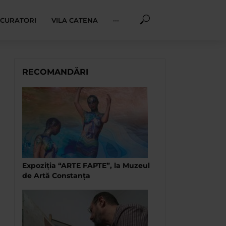
I CURATORI
VILA CATENA
···
RECOMANDĂRI
Expoziţia “ARTE FAPTE”, la Muzeul
de Artă Constanţa