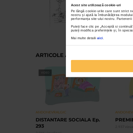
Acest site utilizează cookie-uri
Pe lângă cookie-urile care sunt strict 
nostru și ajută la îmbunătățirea modului
performanța site-ului nostru. Partenerii
Puteți face clic pe „Acceptă si continuă”
puteți modifica preferințele și, în spec
Mai multe detalii
aici
.
ARTICOLE ASEMANATOARE
VIDEO
VIDEO
ANDONEVRALGIC
ANDONEV
DISTANTARE SOCIALA Ep.
PREMIE
293
2.937 vizua
2.946 vizualizari