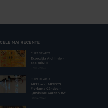
CELE MAI RECENTE
CLIPA DE ARTA
Expoziția Alchimie –
capitolul II
07/08/2026
CLIPA DE ARTA
ARTS and ARTISTS.
Floriama Cândea –
„Invisible Garden #2”
30/07/2026