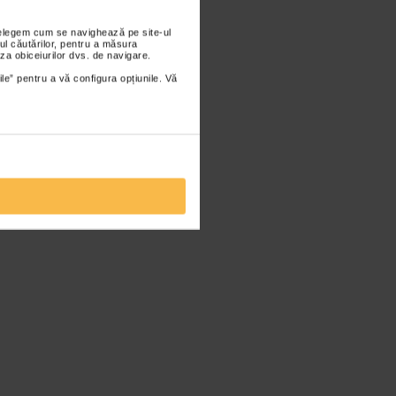
nțelegem cum se navighează pe site-ul
ul căutărilor, pentru a măsura
za obiceiurilor dvs. de navigare.
ile” pentru a vă configura opțiunile. Vă