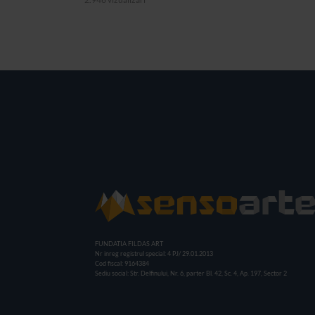
FUNDATIA FILDAS ART
Nr inreg registrul special: 4 PJ/ 29.01.2013
Cod fiscal: 9164384
Sediu social: Str. Delfinului, Nr. 6, parter Bl. 42, Sc. 4, Ap. 197, Sector 2