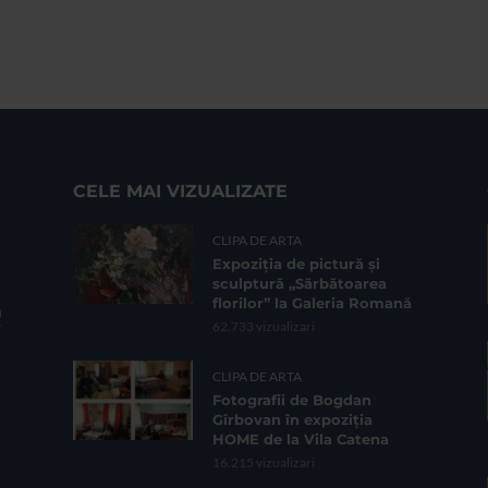
CELE MAI VIZUALIZATE
CLIPA DE ARTA
Expoziția de pictură și
sculptură „Sărbătoarea
florilor” la Galeria Romană
62.733 vizualizari
CLIPA DE ARTA
Fotografii de Bogdan
Gîrbovan în expoziția
HOME de la Vila Catena
16.215 vizualizari