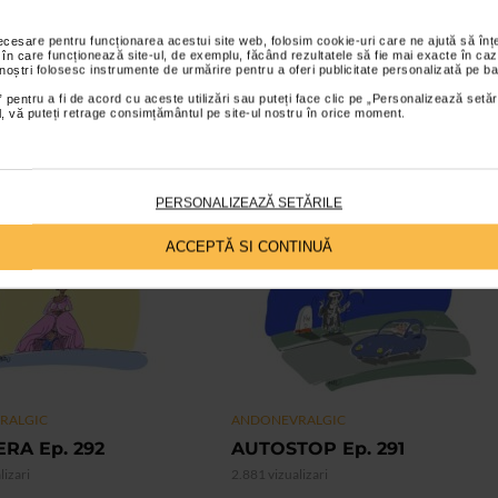
necesare pentru funcționarea acestui site web, folosim cookie-uri care ne ajută să î
 în care funcționează site-ul, de exemplu, făcând rezultatele să fie mai exacte în caz
 noștri folosesc instrumente de urmărire pentru a oferi publicitate personalizată pe ba
 pentru a fi de acord cu aceste utilizări sau puteți face clic pe „Personalizează setăr
ial, vă puteți retrage consimțământul pe site-ul nostru în orice moment.
PERSONALIZEAZĂ SETĂRILE
ACCEPTĂ SI CONTINUĂ
VIDEO
RALGIC
ANDONEVRALGIC
RA Ep. 292
AUTOSTOP Ep. 291
lizari
2.881 vizualizari