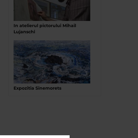
In atelierul pictorului Mihail
Lujanschi
Expozitia Sinemorets