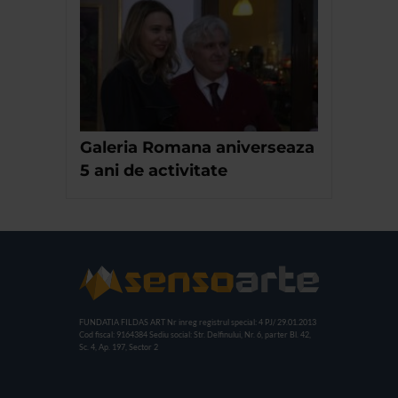
Galeria Romana aniverseaza
5 ani de activitate
FUNDATIA FILDAS ART
Nr inreg registrul special: 4 PJ/ 29.01.2013
Cod fiscal: 9164384
Sediu social: Str. Delfinului, Nr. 6, parter Bl. 42,
Sc. 4, Ap. 197, Sector 2