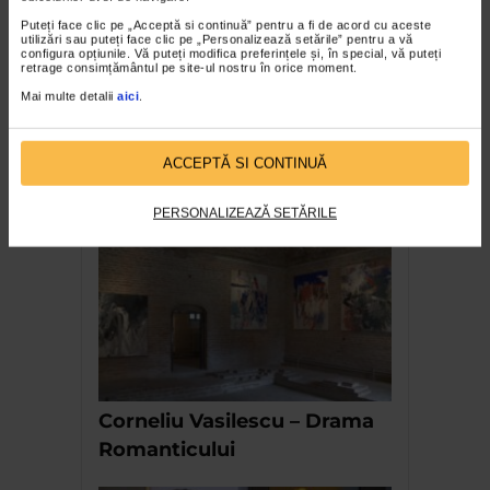
Puteți face clic pe „Acceptă si continuă” pentru a fi de acord cu aceste
utilizări sau puteți face clic pe „Personalizează setările” pentru a vă
configura opțiunile. Vă puteți modifica preferințele și, în special, vă puteți
retrage consimțământul pe site-ul nostru în orice moment.
Mai multe detalii
aici
.
ACCEPTĂ SI CONTINUĂ
Arta Romaneasca la Paris
PERSONALIZEAZĂ SETĂRILE
Corneliu Vasilescu – Drama
Romanticului