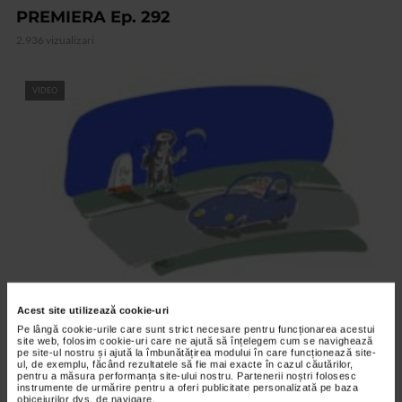
PREMIERA Ep. 292
2.936 vizualizari
VIDEO
ANDONEVRALGIC
Acest site utilizează cookie-uri
AUTOSTOP Ep. 291
Pe lângă cookie-urile care sunt strict necesare pentru funcționarea acestui
site web, folosim cookie-uri care ne ajută să înțelegem cum se navighează
2.880 vizualizari
pe site-ul nostru și ajută la îmbunătățirea modului în care funcționează site-
ul, de exemplu, făcând rezultatele să fie mai exacte în cazul căutărilor,
pentru a măsura performanța site-ului nostru. Partenerii noștri folosesc
instrumente de urmărire pentru a oferi publicitate personalizată pe baza
RECOMANDĂRI
obiceiurilor dvs. de navigare.