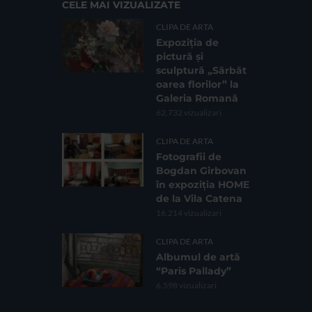
CELE MAI VIZUALIZATE
CLIPA DE ARTA
Expoziția de
pictură și
sculptură „Sărbăt
oarea florilor” la
Galeria Romană
62.732 vizualizari
CLIPA DE ARTA
Fotografii de
Bogdan Gîrbovan
în expoziția HOME
de la Vila Catena
16.214 vizualizari
CLIPA DE ARTA
Albumul de artă
“Paris Pallady”
6.598 vizualizari