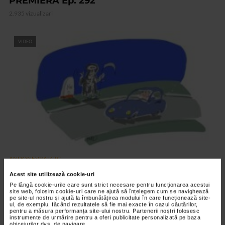
PREMIERA Ep. 292
2.935 vizualizari
VIDEO
ANDONEVRALGIC
AUTOSTOP Ep. 291
Acest site utilizează cookie-uri
2.879 vizualizari
Pe lângă cookie-urile care sunt strict necesare pentru funcționarea acestui
site web, folosim cookie-uri care ne ajută să înțelegem cum se navighează
pe site-ul nostru și ajută la îmbunătățirea modului în care funcționează site-
ul, de exemplu, făcând rezultatele să fie mai exacte în cazul căutărilor,
pentru a măsura performanța site-ului nostru. Partenerii noștri folosesc
RECOMANDĂRI
instrumente de urmărire pentru a oferi publicitate personalizată pe baza
obiceiurilor dvs. de navigare.