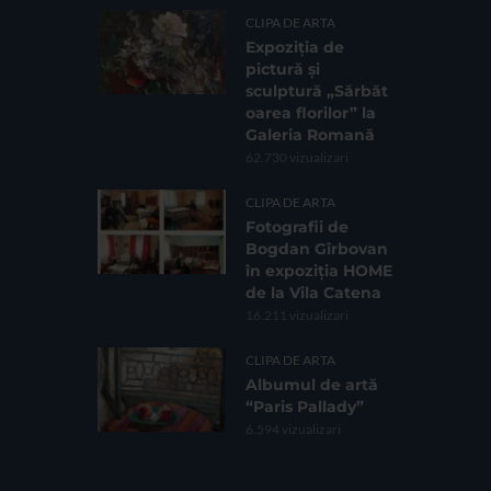
CLIPA DE ARTA
Expoziția de
pictură și
sculptură „Sărbăt
oarea florilor” la
Galeria Romană
62.730 vizualizari
CLIPA DE ARTA
Fotografii de
Bogdan Gîrbovan
în expoziția HOME
de la Vila Catena
16.211 vizualizari
CLIPA DE ARTA
Albumul de artă
“Paris Pallady”
6.594 vizualizari