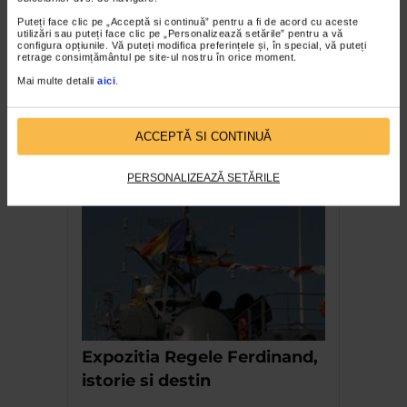
Puteți face clic pe „Acceptă si continuă” pentru a fi de acord cu aceste
utilizări sau puteți face clic pe „Personalizează setările” pentru a vă
configura opțiunile. Vă puteți modifica preferințele și, în special, vă puteți
retrage consimțământul pe site-ul nostru în orice moment.
Mai multe detalii
aici
.
ACCEPTĂ SI CONTINUĂ
Paula Vladescu – Simfoniile
Deltei
PERSONALIZEAZĂ SETĂRILE
Expozitia Regele Ferdinand,
istorie si destin