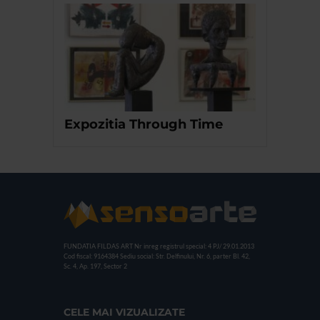
Expozitia Through Time
FUNDATIA FILDAS ART
Nr inreg registrul special: 4 PJ/ 29.01.2013
Cod fiscal: 9164384
Sediu social: Str. Delfinului, Nr. 6, parter Bl. 42,
Sc. 4, Ap. 197, Sector 2
CELE MAI VIZUALIZATE