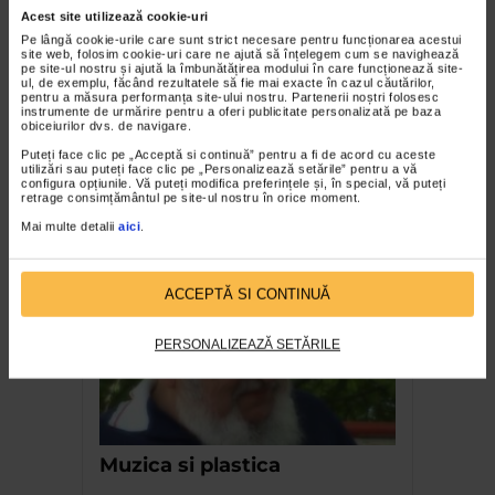
Acest site utilizează cookie-uri
Pe lângă cookie-urile care sunt strict necesare pentru funcționarea acestui
site web, folosim cookie-uri care ne ajută să înțelegem cum se navighează
pe site-ul nostru și ajută la îmbunătățirea modului în care funcționează site-
ul, de exemplu, făcând rezultatele să fie mai exacte în cazul căutărilor,
pentru a măsura performanța site-ului nostru. Partenerii noștri folosesc
CLIPA DE ARTA
instrumente de urmărire pentru a oferi publicitate personalizată pe baza
obiceiurilor dvs. de navigare.
ARTS and ARTISTS. Anca Coller – “Cenușa
Puteți face clic pe „Acceptă si continuă” pentru a fi de acord cu aceste
Memorie”
utilizări sau puteți face clic pe „Personalizează setările” pentru a vă
configura opțiunile. Vă puteți modifica preferințele și, în special, vă puteți
158 vizualizari
retrage consimțământul pe site-ul nostru în orice moment.
Mai multe detalii
aici
.
RECOMANDĂRI
ACCEPTĂ SI CONTINUĂ
PERSONALIZEAZĂ SETĂRILE
Muzica si plastica