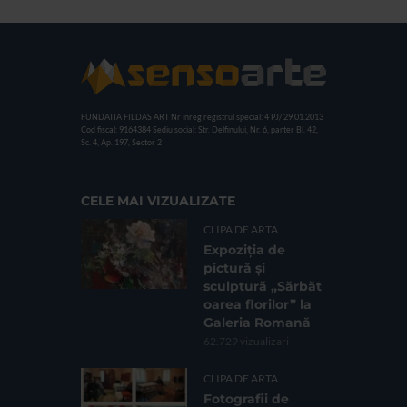
FUNDATIA FILDAS ART
Nr inreg registrul special: 4 PJ/ 29.01.2013
Cod fiscal: 9164384
Sediu social: Str. Delfinului, Nr. 6, parter Bl. 42,
Sc. 4, Ap. 197, Sector 2
CELE MAI VIZUALIZATE
CLIPA DE ARTA
Expoziția de
pictură și
sculptură „Sărbăt
oarea florilor” la
Galeria Romană
62.729 vizualizari
CLIPA DE ARTA
Fotografii de