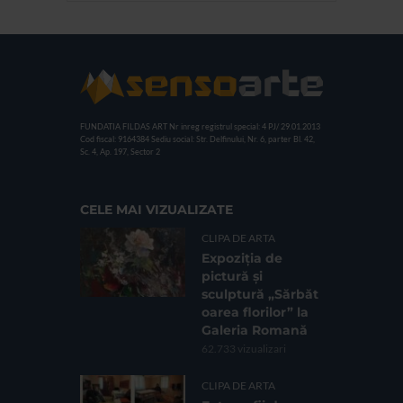
FUNDATIA FILDAS ART
Nr inreg registrul special: 4 PJ/ 29.01.2013
Cod fiscal: 9164384
Sediu social: Str. Delfinului, Nr. 6, parter Bl. 42,
Sc. 4, Ap. 197, Sector 2
CELE MAI VIZUALIZATE
CLIPA DE ARTA
Expoziția de
pictură și
sculptură „Sărbăt
oarea florilor” la
Galeria Romană
62.733 vizualizari
CLIPA DE ARTA