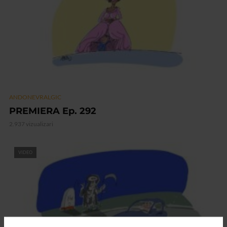
ANDONEVRALGIC
PREMIERA Ep. 292
2.937 vizualizari
VIDEO