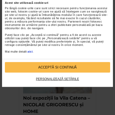
Acest site utilizează cookie-uri
Pe lângă cookie-urile care sunt strict necesare pentru funcționarea acestui
site web, folosim cookie-uri care ne ajută să înțelegem cum se navighează
pe site-ul nostru și ajută la îmbunătățirea modului în care funcționează site-
ul, de exemplu, făcând rezultatele să fie mai exacte în cazul căutărilor,
pentru a măsura performanța site-ului nostru. Partenerii noștri folosesc
ANDONEVRALGIC
instrumente de urmărire pentru a oferi publicitate personalizată pe baza
AUTOSTOP Ep. 291
obiceiurilor dvs. de navigare.
Puteți face clic pe „Acceptă si continuă” pentru a fi de acord cu aceste
2.881 vizualizari
utilizări sau puteți face clic pe „Personalizează setările” pentru a vă
configura opțiunile. Vă puteți modifica preferințele și, în special, vă puteți
retrage consimțământul pe site-ul nostru în orice moment.
RECOMANDĂRI
Mai multe detalii
aici
.
ACCEPTĂ SI CONTINUĂ
PERSONALIZEAZĂ SETĂRILE
Noi expoziții la Vila Catena –
NICOLAE GRIGORESCU și
HOME