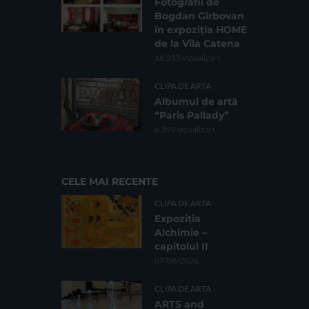
Fotografii de
Bogdan Gîrbovan
în expoziția HOME
de la Vila Catena
16.215 vizualizari
CLIPA DE ARTA
Albumul de artă
“Paris Pallady”
6.599 vizualizari
CELE MAI RECENTE
CLIPA DE ARTA
Expoziția
Alchimie –
capitolul II
07/08/2026
CLIPA DE ARTA
ARTS and