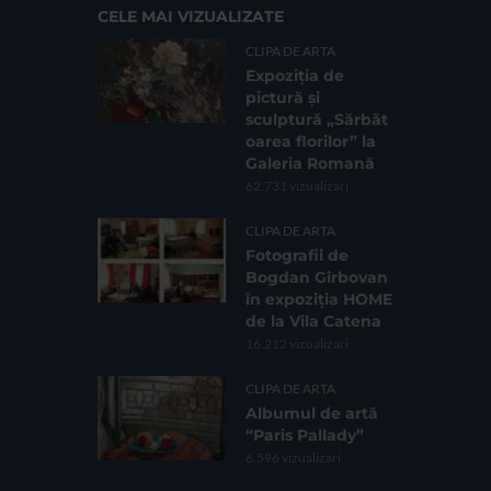
CELE MAI VIZUALIZATE
CLIPA DE ARTA
Expoziția de
pictură și
sculptură „Sărbăt
oarea florilor” la
Galeria Romană
62.731 vizualizari
CLIPA DE ARTA
Fotografii de
Bogdan Gîrbovan
în expoziția HOME
de la Vila Catena
16.212 vizualizari
CLIPA DE ARTA
Albumul de artă
“Paris Pallady”
6.596 vizualizari