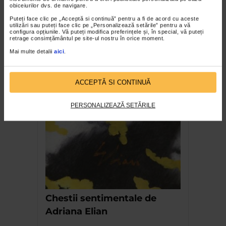
obiceiurilor dvs. de navigare.
Puteți face clic pe „Acceptă si continuă” pentru a fi de acord cu aceste
utilizări sau puteți face clic pe „Personalizează setările” pentru a vă
configura opțiunile. Vă puteți modifica preferințele și, în special, vă puteți
retrage consimțământul pe site-ul nostru în orice moment.
Mai multe detalii
aici
.
Expozitie de pictura
ACCEPTĂ SI CONTINUĂ
abstracta la Galeria Senso
PERSONALIZEAZĂ SETĂRILE
Chestii sentimentale de
Adriana Elian