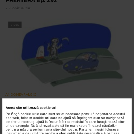
PREMIERA Ep. 292
2.936 vizualizari
VIDEO
ANDONEVRALGIC
AUTOSTOP Ep. 291
Acest site utilizează cookie-uri
2.879 vizualizari
Pe lângă cookie-urile care sunt strict necesare pentru funcționarea acestui
site web, folosim cookie-uri care ne ajută să înțelegem cum se navighează
pe site-ul nostru și ajută la îmbunătățirea modului în care funcționează site-
ul, de exemplu, făcând rezultatele să fie mai exacte în cazul căutărilor,
RECOMANDĂRI
pentru a măsura performanța site-ului nostru. Partenerii noștri folosesc
instrumente de urmărire pentru a oferi publicitate personalizată pe baza