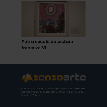
Patru secole de pictura
franceza VI
FUNDATIA FILDAS ART
Nr inreg registrul special: 4 PJ/ 29.01.2013
Cod fiscal: 9164384
Sediu social: Str. Delfinului, Nr. 6, parter Bl. 42,
Sc. 4, Ap. 197, Sector 2