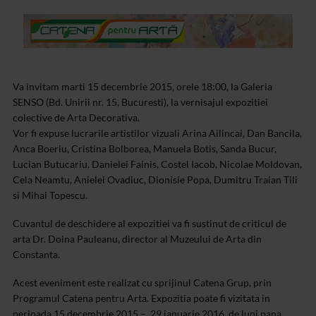
Va invitam marti 15 decembrie 2015, orele 18:00, la Galeria
SENSO (Bd. Unirii nr. 15, Bucuresti), la vernisajul expozitiei
colective de Arta Decorativa.
Vor fi expuse lucrarile artistilor vizuali Arina Ailincai, Dan Bancila,
Anca Boeriu, Cristina Bolborea, Manuela Botis, Sanda Bucur,
Lucian Butucariu, Danielei Fainis, Costel Iacob, Nicolae Moldovan,
Cela Neamtu, Anielei Ovadiuc, Dionisie Popa, Dumitru Traian Tili
si Mihai Topescu.
Cuvantul de deschidere al expozitiei va fi sustinut de criticul de
arta Dr. Doina Pauleanu, director al Muzeului de Arta din
Constanta.
Acest eveniment este realizat cu sprijinul Catena Grup, prin
Programul Catena pentru Arta.
Expozitia poate fi vizitata in
perioada 15 decembrie 2015 – 29 ianuarie 2016, de luni pana