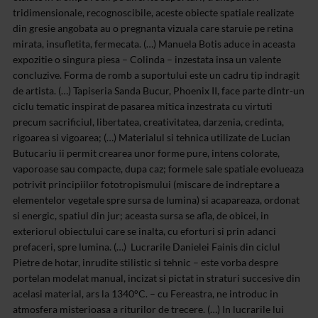
tridimensionale, recognoscibile, aceste obiecte spatiale realizate
din gresie angobata au o pregnanta vizuala care staruie pe retina
mirata, insufletita, fermecata. (…) Manuela Botis aduce in aceasta
expozitie o singura piesa – Colinda – inzestata insa un valente
concluzive. Forma de romb a suportului este un cadru tip indragit
de artista. (…) Tapiseria Sanda Bucur, Phoenix II, face parte dintr-un
ciclu tematic inspirat de pasarea mitica inzestrata cu virtuti
precum sacrificiul, libertatea, creativitatea, darzenia, credinta,
rigoarea si vigoarea; (…) Materialul si tehnica utilizate de Lucian
Butucariu ii permit crearea unor forme pure, intens colorate,
vaporoase sau compacte, dupa caz; formele sale spatiale evolueaza
potrivit principiilor fototropismului (miscare de indreptare a
elementelor vegetale spre sursa de lumina) si acapareaza, ordonat
si energic, spatiul din jur; aceasta sursa se afla, de obicei, in
exteriorul obiectului care se inalta, cu eforturi si prin adanci
prefaceri, spre lumina. (…) Lucrarile Danielei Fainis din ciclul
Pietre de hotar, inrudite stilistic si tehnic – este vorba despre
portelan modelat manual, incizat si pictat in straturi succesive din
acelasi material, ars la 1340°C. – cu Fereastra, ne introduc in
atmosfera misterioasa a riturilor de trecere. (…) In lucrarile lui