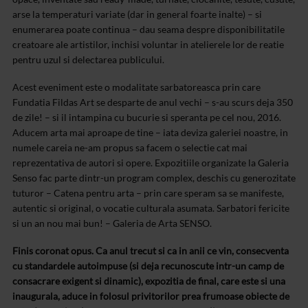
arse la temperaturi variate (dar in general foarte inalte) – si
enumerarea poate continua – dau seama despre disponibilitatile
creatoare ale artistilor, inchisi voluntar in atelierele lor de reatie
pentru uzul si delectarea publicului.
Acest eveniment este o modalitate sarbatoreasca prin care
Fundatia Fildas Art se desparte de anul vechi – s-au scurs deja 350
de zile! – si il intampina cu bucurie si speranta pe cel nou, 2016.
Aducem arta mai aproape de tine – iata deviza galeriei noastre, in
numele careia ne-am propus sa facem o selectie cat mai
reprezentativa de autori si opere. Expozitiile organizate la Galeria
Senso fac parte dintr-un program complex, deschis cu generozitate
tuturor – Catena pentru arta – prin care speram sa se manifeste,
autentic si original, o vocatie culturala asumata.
Sarbatori fericite
si un an nou mai bun! – Galeria de Arta SENSO.
Finis coronat opus. Ca anul trecut si ca in anii ce vin, consecventa
cu standardele autoimpuse (si deja recunoscute intr-un camp de
consacrare exigent si dinamic), expozitia de final, care este si una
inaugurala, aduce in folosul privitorilor prea frumoase obiecte de