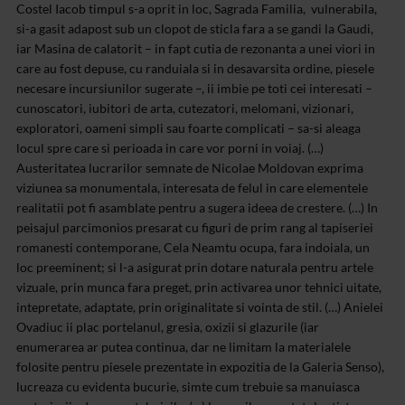
Costel Iacob timpul s-a oprit in loc, Sagrada Familia, vulnerabila,
si-a gasit adapost sub un clopot de sticla fara a se gandi la Gaudi,
iar Masina de calatorit – in fapt cutia de rezonanta a unei viori in
care au fost depuse, cu randuiala si in desavarsita ordine, piesele
necesare incursiunilor sugerate –, ii imbie pe toti cei interesati –
cunoscatori, iubitori de arta, cutezatori, melomani, vizionari,
exploratori, oameni simpli sau foarte complicati – sa-si aleaga
locul spre care si perioada in care vor porni in voiaj. (…)
Austeritatea lucrarilor semnate de Nicolae Moldovan exprima
viziunea sa monumentala, interesata de felul in care elementele
realitatii pot fi asamblate pentru a sugera ideea de crestere. (…) In
peisajul parcimonios presarat cu figuri de prim rang al tapiseriei
romanesti contemporane, Cela Neamtu ocupa, fara indoiala, un
loc preeminent; si l-a asigurat prin dotare naturala pentru artele
vizuale, prin munca fara preget, prin activarea unor tehnici uitate,
intepretate, adaptate, prin originalitate si vointa de stil. (…) Anielei
Ovadiuc ii plac portelanul, gresia, oxizii si glazurile (iar
enumerarea ar putea continua, dar ne limitam la materialele
folosite pentru piesele prezentate in expozitia de la Galeria Senso),
lucreaza cu evidenta bucurie, simte cum trebuie sa manuiasca