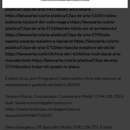
moldovan-ceramica-un-mod-de-a-trai
https://Sensoarte.ro/arta-
plastica/Clipa-de-arta-5437/detalii-anca-boeriu
https://Sensoarte.ro/arta-plastica/Clipa-de-arta-5105/cristina-
bolborea-bijuterii-din-cutia-neagra
https://Sensoarte.ro/arta-
plastica/Clipa-de-arta-5714/daniela-fainis-om-al-portelanului
https://Sensoarte.ro/arta-plastica/Clipa-de-arta-5749/cela-
neamtu-pasarea-maiastra-a-tapiseriei
https://Sensoarte.ro/arta-
plastica/Clipa-de-arta-5713/dan-bancila-metafore-ale-sticlei
https://Sensoarte.ro/stiri/Arhiva-stiri-6146/mai-mult-decat-arta-
manuela-botis
https://Sensoarte.ro/arta-plastica/Clipa-de-arta-
5715/dumitru-traian-tili-poezie-in-alama
Catena Grup, prin Programul Catena pentru Arta este sponsor al
evenimentelor gazduite de Galeria SENSO.
Teodora Marin, Coordonator Comunicare
Mobil: 0744.318.725
E-
mail:
teodora.marin@galeriasenso.ro
https://www.facebook.com/pages/Galeria-
Senso/656699487722691
Oana Georgescu, PR Specialist
Mobil: 0741.106.723.
E-mail: