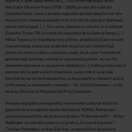
materia, ii adecveaza tehnicile. (…) Lucrarile regretatul artist
decorator Dionisie Popa (1938 – 2005) provin din colectia
Danielei Fainis; pentru aceasta expozitie au fost alese lucrari din
doua cicluri: Insecte (realizate in bronz/ sticla optica) si Sfarleaza
(sticla/ sticla opal). (…) Un cantec deasupra cuibului, si-a intitulat
Dumitru Traian Tili lucrarea din expozitia de la Galeria Senso. (…)
Mihai Topescu isi manifesta fara echivoc predilectia (care nu este
insa exclusiva, dupa cum arata alte doua lucrari numite Eva)
pentru formele inchise, compacte, ovale, pe al caror fond vibrat,
geometrizat, luminat, cooptat in spectacolul plastic, se inscriu
elemente expresive cu acoperire simbolica (…) Astfel privitorului ii
este permis sa patrunda in interioare, sa asculte si sa se lase
fascinat de versurile trubadurilor, sa fie prezent la ritualuri aulice,
sa fie partas la miracolele credintei. – Dr. Doina Pauleanu – critic
de arta, Directorul Muzeului de Arta Constanta
Aceasta expozitie urmeaza altor evenimente cultural-artistice
gazduite de la inceputul anului de Galeria SENSO. Remarcam
succesul expozitiilor de pictura si grafica ”Arborele vietii” – Alma
Redlinger, al celei de sculptura si grafica „Forma si Expresie” –
Cristian Pentelescu si Ana Zoe Pop, al expozitiilor de pictura