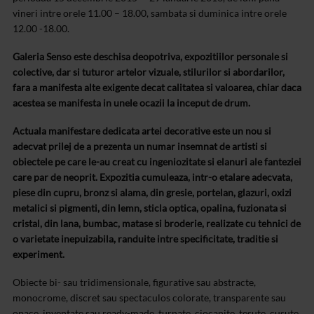
vineri intre orele 11.00 – 18.00, sambata si duminica intre orele
12.00 -18.00.
Galeria Senso este deschisa deopotriva, expozitiilor personale si
colective, dar si tuturor artelor vizuale, stilurilor si abordarilor,
fara a manifesta alte exigente decat calitatea si valoarea, chiar daca
acestea se manifesta in unele ocazii la inceput de drum.
Actuala manifestare dedicata artei decorative este un nou si
adecvat prilej de a prezenta un numar insemnat de artisti si
obiectele pe care le-au creat cu ingeniozitate si elanuri ale fanteziei
care par de neoprit. Expozitia cumuleaza, intr-o etalare adecvata,
piese din cupru, bronz si alama, din gresie, portelan, glazuri, oxizi
metalici si pigmenti, din lemn, sticla optica, opalina, fuzionata si
cristal, din lana, bumbac, matase si broderie, realizate cu tehnici de
o varietate inepuizabila, randuite intre specificitate, traditie si
experiment.
Obiecte bi- sau tridimensionale, figurative sau abstracte,
monocrome, discret sau spectaculos colorate, transparente sau
opace, inventate sau ready-made, turnate, ciocanite, tesute, cusute,