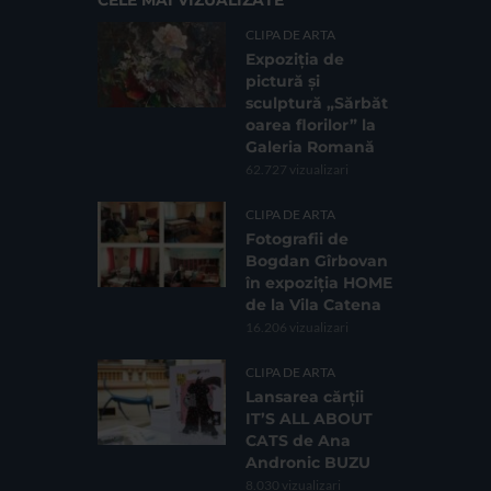
CELE MAI VIZUALIZATE
CLIPA DE ARTA
Expoziția de
pictură și
sculptură „Sărbăt
oarea florilor” la
Galeria Romană
62.727 vizualizari
CLIPA DE ARTA
Fotografii de
Bogdan Gîrbovan
în expoziția HOME
de la Vila Catena
16.206 vizualizari
CLIPA DE ARTA
Lansarea cărții
IT’S ALL ABOUT
CATS de Ana
Andronic BUZU
8.030 vizualizari