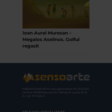
Ioan Aurel Muresan –
Megalos Aselinos. Golful
regasit
FUNDATIA FILDAS ART
Nr inreg registrul special: 4 PJ/ 29.01.2013
Cod fiscal: 9164384
Sediu social: Str. Delfinului, Nr. 6, parter Bl. 42,
Sc. 4, Ap. 197, Sector 2