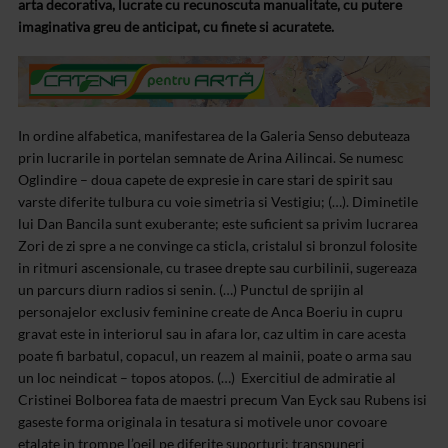
arta decorativa, lucrate cu recunoscuta manualitate, cu putere
imaginativa greu de anticipat, cu finete si acuratete.
In ordine alfabetica, manifestarea de la Galeria Senso debuteaza
prin lucrarile in portelan semnate de Arina Ailincai. Se numesc
Oglindire – doua capete de expresie in care stari de spirit sau
varste diferite tulbura cu voie simetria si Vestigiu; (…). Diminetile
lui Dan Bancila sunt exuberante; este suficient sa privim lucrarea
Zori de zi spre a ne convinge ca sticla, cristalul si bronzul folosite
in ritmuri ascensionale, cu trasee drepte sau curbilinii, sugereaza
un parcurs diurn radios si senin. (…) Punctul de sprijin al
personajelor exclusiv feminine create de Anca Boeriu in cupru
gravat este in interiorul sau in afara lor, caz ultim in care acesta
poate fi barbatul, copacul, un reazem al mainii, poate o arma sau
un loc neindicat – topos atopos. (…) Exercitiul de admiratie al
Cristinei Bolborea fata de maestri precum Van Eyck sau Rubens isi
gaseste forma originala in tesatura si motivele unor covoare
etalate in trompe l’oeil pe diferite suporturi; transpuneri