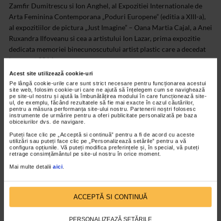
Zamfir Dumitrescu si Ion Anghel, al Expozitiei Internationale de
Arta Feminina Contemporana „Poduri Europene” (editia a XIII-a),
al expozitiilor de pictura „Just Imagine” – Oana Martia Cajal, a Anei
Ruxandra Ilfoveanu si cea a artistului Ion Lazar, prima expozitie
dedicata memoriei binecunoscutului artist plastic care a decedat
in august 2014.
Acest site utilizează cookie-uri
Totodata, Galeria Senso a gazduit in perioada 3 – 9 decembrie
Pe lângă cookie-urile care sunt strict necesare pentru funcționarea acestui
2015 expozitia de fotografie ”Romania Civila. Spirit si Expresie”.
site web, folosim cookie-uri care ne ajută să înțelegem cum se navighează
pe site-ul nostru și ajută la îmbunătățirea modului în care funcționează site-
ul, de exemplu, făcând rezultatele să fie mai exacte în cazul căutărilor,
pentru a măsura performanța site-ului nostru. Partenerii noștri folosesc
Program Galeria de Arta SENSO:
Zilnic, de luni pana vineri intre
instrumente de urmărire pentru a oferi publicitate personalizată pe baza
orele 11.00 – 18.00, sambata si duminica intre orele 12.00 – 18.00.
obiceiurilor dvs. de navigare.
Puteți face clic pe „Acceptă si continuă” pentru a fi de acord cu aceste
Va invitam sa vizionati cateva dintre reportajele Senso Arte
utilizări sau puteți face clic pe „Personalizează setările” pentru a vă
configura opțiunile. Vă puteți modifica preferințele și, în special, vă puteți
dedicate protagonistilor Expozitiei de ARTA DECORATIVA
retrage consimțământul pe site-ul nostru în orice moment.
accesand link-urile:
Mai multe detalii
aici
.
https://Sensoarte.ro/arta-plastica/Clipa-de-arta-6518/aniela-
ovadiuc-focul-nu-iarta
https://Sensoarte.ro/arta-plastica/Clipa-de-
ACCEPTĂ SI CONTINUĂ
arta-6515/mihai-topescu-anatomia-sticlei
https://Sensoarte.ro/arta-plastica/Clipa-de-arta-6514/nicolae-
PERSONALIZEAZĂ SETĂRILE