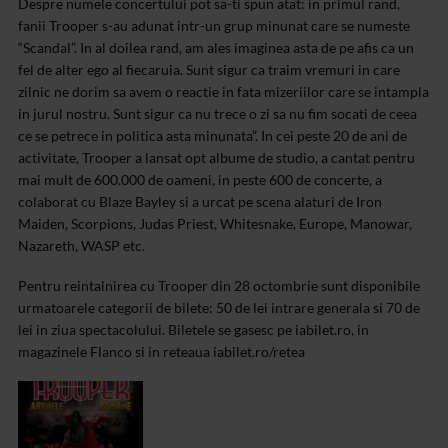
Despre numele concertului pot sa-ti spun atat: in primul rand,
fanii Trooper s-au adunat intr-un grup minunat care se numeste
“Scandal”. In al doilea rand, am ales imaginea asta de pe afis ca un
fel de alter ego al fiecaruia. Sunt sigur ca traim vremuri in care
zilnic ne dorim sa avem o reactie in fata mizeriilor care se intampla
in jurul nostru. Sunt sigur ca nu trece o zi sa nu fim socati de ceea
ce se petrece in politica asta minunata”.
In cei peste 20 de ani de
activitate, Trooper a lansat opt albume de studio, a cantat pentru
mai mult de 600.000 de oameni, in peste 600 de concerte, a
colaborat cu Blaze Bayley si a urcat pe scena alaturi de Iron
Maiden, Scorpions, Judas Priest, Whitesnake, Europe, Manowar,
Nazareth, WASP etc.
Pentru reintalnirea cu Trooper din 28 octombrie sunt disponibile
urmatoarele categorii de bilete: 50 de lei intrare generala si 70 de
lei in ziua spectacolului.
Biletele se gasesc pe iabilet.ro, in
magazinele Flanco si in reteaua iabilet.ro/retea