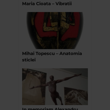
Maria Cioata – Vibratii
Mihai Topescu – Anatomia
sticlei
In memoriam Alexandru