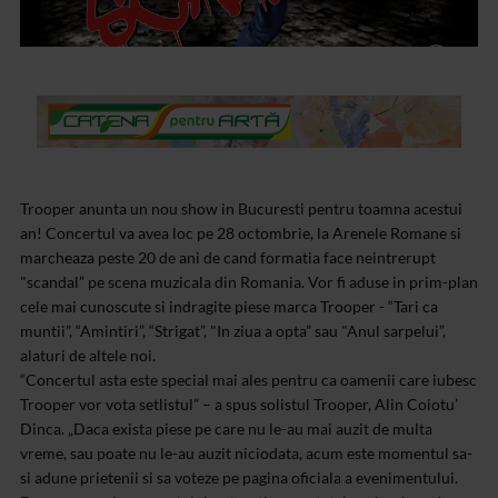
Trooper anunta un nou show in Bucuresti pentru toamna acestui
an! Concertul va avea loc pe 28 octombrie, la Arenele Romane si
marcheaza peste 20 de ani de cand formatia face neintrerupt
"scandal” pe scena muzicala din Romania. Vor fi aduse in prim-plan
cele mai cunoscute si indragite piese marca Trooper - “Tari ca
muntii”, “Amintiri”, “Strigat”, "In ziua a opta” sau "Anul sarpelui”,
alaturi de altele noi.
“Concertul asta este special mai ales pentru ca oamenii care iubesc
Trooper vor vota setlistul” – a spus solistul Trooper, Alin Coiotu’
Dinca. „Daca exista piese pe care nu le-au mai auzit de multa
vreme, sau poate nu le-au auzit niciodata, acum este momentul sa-
si adune prietenii si sa voteze pe pagina oficiala a evenimentului.