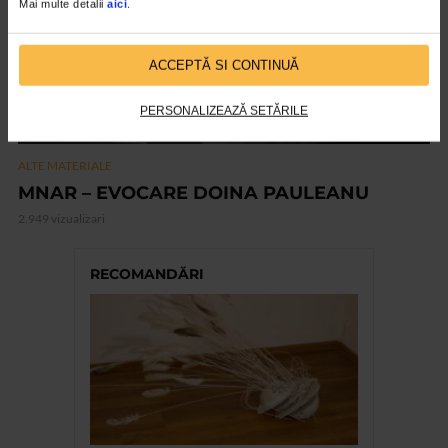
Mai multe detalii
aici
.
ACCEPTĂ SI CONTINUĂ
PERSONALIZEAZĂ SETĂRILE
ALTE MATERIALE
MNAR – EVOCARE DOINA PAULEANU
2.949 vizualizari
RECOMANDĂRI