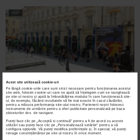
VIDEO
Acest site utilizează cookie-uri
ALTE MATERIALE
Pe lângă cookie-urile care sunt strict necesare pentru funcționarea acestui
Art Safari 2021 – editia a VIII a
site web, folosim cookie-uri care ne ajută să înțelegem cum se navighează
pe site-ul nostru și ajută la îmbunătățirea modului în care funcționează site-
ul, de exemplu, făcând rezultatele să fie mai exacte în cazul căutărilor,
2.844 vizualizari
pentru a măsura performanța site-ului nostru. Partenerii noștri folosesc
instrumente de urmărire pentru a oferi publicitate personalizată pe baza
obiceiurilor dvs. de navigare.
VIDEO
Puteți face clic pe „Acceptă si continuă” pentru a fi de acord cu aceste
utilizări sau puteți face clic pe „Personalizează setările” pentru a vă
configura opțiunile. Vă puteți modifica preferințele și, în special, vă puteți
retrage consimțământul pe site-ul nostru în orice moment.