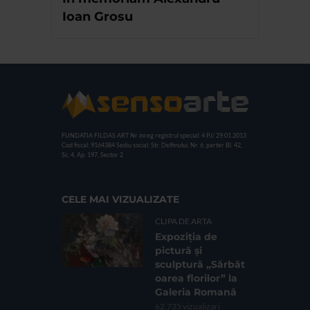
Ioan Grosu
FUNDATIA FILDAS ART
Nr inreg registrul special: 4 PJ/ 29.01.2013
Cod fiscal: 9164384
Sediu social: Str. Delfinului, Nr. 6, parter Bl. 42,
Sc. 4, Ap. 197, Sector 2
CELE MAI VIZUALIZATE
CLIPA DE ARTA
Expoziția de
pictură și
sculptură „Sărbăt
oarea florilor” la
Galeria Romană
62.735 vizualizari