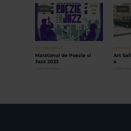
VIDEO
VIDEO
ALTE MATERIALE
ALTE MAT
Maratonul de Poezie si
Art Safa
Jazz 2023
a
1.607 vizualizari
2.838 vizua