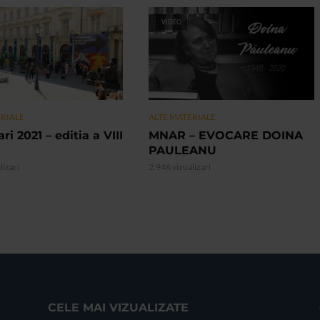
VIDEO
ERIALE
ALTE MATERIALE
ri 2021 – editia a VIII
MNAR – EVOCARE DOINA
PAULEANU
lizari
2.946 vizualizari
CELE MAI VIZUALIZATE