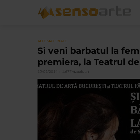
ALTE MATERIALE
Si veni barbatul la fe
premiera, la Teatrul d
15/09/2014
1.677 vizualizari