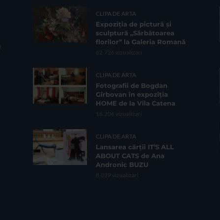
CLIPA DE ARTA
Expoziția de pictură și
sculptură „Sărbătoarea
florilor” la Galeria Romană
62.726 vizualizari
CLIPA DE ARTA
Fotografii de Bogdan
Gîrbovan în expoziția
HOME de la Vila Catena
16.206 vizualizari
CLIPA DE ARTA
Lansarea cărții IT’S ALL
ABOUT CATS de Ana
Andronic BUZU
8.029 vizualizari