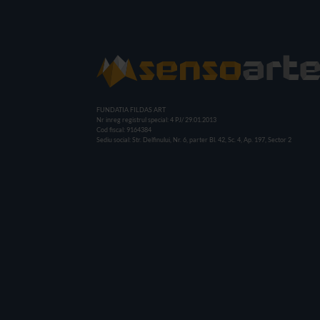
FUNDATIA FILDAS ART
Nr inreg registrul special: 4 PJ/ 29.01.2013
Cod fiscal: 9164384
Sediu social: Str. Delfinului, Nr. 6, parter Bl. 42, Sc. 4, Ap. 197, Sector 2