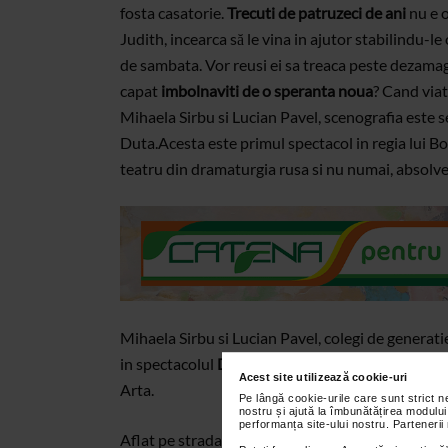
fosta casatorie.
Trecuti de patruzeci de ani
nu e o
Judith, incearca să le vina in ajutor stabilindu-le
de sambata. Vor reusi ei sa treaca peste dezamagir
capat
imbolnaviti de o speranta noua
? Cand viat
Mihaela Sirbu si Lucian Pavel, scenografia este
Duta.
Acesta este primul spectacol in regia lui 
teatru din dramaturgia rusa si nu numai, absolven
Mihaela Sirbu si Lucian Pavel, colegi de generati
in spectacolul
Doi pudeli
, un text de acelasi Sem
Acest site utilizează cookie-uri
Arta.
Pe lângă cookie-urile care sunt strict 
nostru și ajută la îmbunătățirea modului
performanța site-ului nostru. Partenerii
Aflat pe strada Sfantul Stefan la numarul 21, Tea