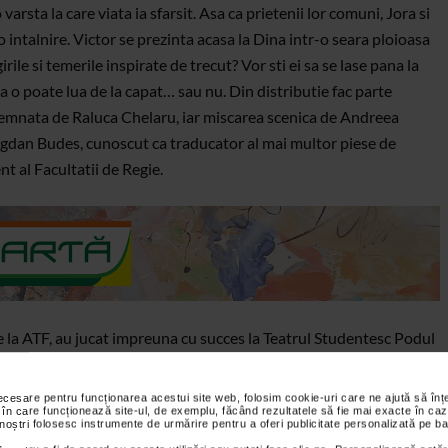
 varsta la care viata ia sfarsit. Asa ca prietenii lor comuni, Jora si
 o intalnire. Victor se prezinta acasa la Dina intr-o seara ploioasa
ile si temerile inspirate de trecut? Vor sti ei sa se lase pana la
a o poate lua de la capat… sau nu.
Din distributie fac parte
 semnata de Raluca Chelaru, iar miscarea scenica de Andreea
Bogdan Budes, cunoscut ca traducator al mai multor piese de
t al Facultatii de Regie.
e la ATF, au jucat impreuna cu succes la Teatrul Studentesc Podul
ion Zlotnikov. Aceiasi doi actori, acelasi autor, acum la Teatrul de
necesare pentru funcționarea acestui site web, folosim cookie-uri care ne ajută să î
 în care funcționează site-ul, de exemplu, făcând rezultatele să fie mai exacte în caz
 noștri folosesc instrumente de urmărire pentru a oferi publicitate personalizată pe ba
trul de Arta Bucuresti este un teatru independent, care a fost