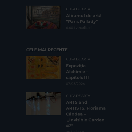
CLIPA DE ARTA
Albumul de artă
“Paris Pallady”
6.601 vizualizari
CELE MAI RECENTE
CLIPA DE ARTA
Expoziția
Alchimie –
capitolul II
07/08/2026
CLIPA DE ARTA
ARTS and
ARTISTS. Floriama
Cândea –
„Invisible Garden
#2”
30/07/2026