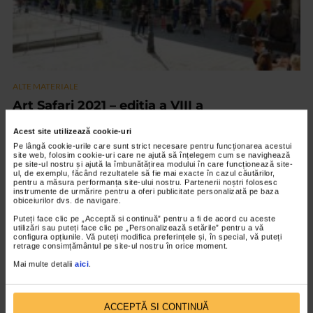
ALTE MATERIALE
Art Safari 2021 – editia a VIII a
2.844 vizualizari
Acest site utilizează cookie-uri
Pe lângă cookie-urile care sunt strict necesare pentru funcționarea acestui
site web, folosim cookie-uri care ne ajută să înțelegem cum se navighează
VIDEO
pe site-ul nostru și ajută la îmbunătățirea modului în care funcționează site-
ul, de exemplu, făcând rezultatele să fie mai exacte în cazul căutărilor,
pentru a măsura performanța site-ului nostru. Partenerii noștri folosesc
instrumente de urmărire pentru a oferi publicitate personalizată pe baza
obiceiurilor dvs. de navigare.
Puteți face clic pe „Acceptă si continuă” pentru a fi de acord cu aceste
utilizări sau puteți face clic pe „Personalizează setările” pentru a vă
configura opțiunile. Vă puteți modifica preferințele și, în special, vă puteți
retrage consimțământul pe site-ul nostru în orice moment.
Mai multe detalii
aici
.
ACCEPTĂ SI CONTINUĂ