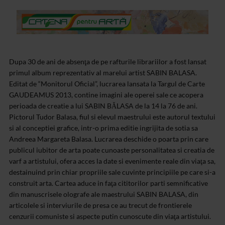
Dupa 30 de ani de absenţa de pe rafturile librariilor a fost lansat
primul album reprezentativ al marelui artist SABIN BALASA.
Editat de “Monitorul Oficial”, lucrarea lansata la Targul de Carte
GAUDEAMUS 2013, contine imagini ale operei sale ce acopera
perioada de creatie a lui SABIN BĂLASA de la 14 la 76 de ani.
Pictorul Tudor Balasa, fiul si elevul maestrului este autorul textului
si al conceptiei grafice, intr-o prima editie ingrijita de sotia sa
Andreea Margareta Balasa.
Lucrarea deschide o poarta prin care
publicul iubitor de arta poate cunoaste personalitatea si creatia de
varf a artistului, ofera acces la date si evenimente reale din viaţa sa,
destainuind prin chiar propriile sale cuvinte principiile pe care si-a
construit arta. Cartea aduce in faţa cititorilor parti semnificative
din manuscrisele olografe ale maestrului SABIN BALASA, din
articolele si interviurile de presa ce au trecut de frontierele
cenzurii comuniste si aspecte putin cunoscute din viaţa artistului.