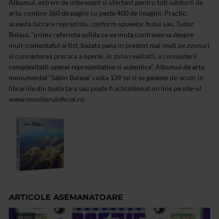
Albumul, extrem de interesant si ofertant pentru toti iubitorii de
arta, contine 360 de pagini cu peste 400 de imagini. Practic,
aceasta lucrare reprezinta, conform spuselor fiului sau, Tudor
Balasa, ”prima referinta solida ce va muta controversa despre
mult-comentatul artist, bazata pana in prezent mai mult pe zvonuri
si cunoasterea precara a operei, in zona realitatii, a cunoasterii
complexitatii operei reprezentative si autentice”.
Albumul de arta
monumental “Sabin Balasa” costa 139 lei si se gaseste de-acum in
librariile din toata tara sau poate fi achizitionat on line pe site-ul
www.monitoruloficial.ro.
ARTICOLE ASEMANATOARE
VIDEO