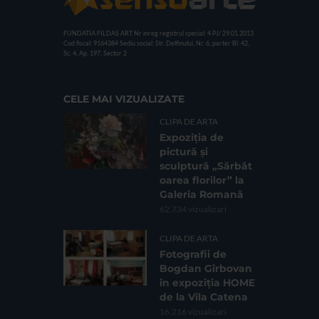
FUNDATIA FILDAS ART
Nr inreg registrul special: 4 PJ/ 29.01.2013
Cod fiscal: 9164384
Sediu social: Str. Delfinului, Nr. 6, parter Bl. 42,
Sc. 4, Ap. 197, Sector 2
CELE MAI VIZUALIZATE
CLIPA DE ARTA
Expoziția de
pictură și
sculptură „Sărbăt
oarea florilor” la
Galeria Romană
62.734 vizualizari
CLIPA DE ARTA
Fotografii de
Bogdan Gîrbovan
în expoziția HOME
de la Vila Catena
16.216 vizualizari