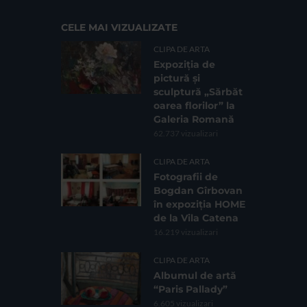
CELE MAI VIZUALIZATE
CLIPA DE ARTA
Expoziția de
pictură și
sculptură „Sărbăt
oarea florilor” la
Galeria Romană
62.737 vizualizari
CLIPA DE ARTA
Fotografii de
Bogdan Gîrbovan
în expoziția HOME
de la Vila Catena
16.219 vizualizari
CLIPA DE ARTA
Albumul de artă
“Paris Pallady”
6.605 vizualizari