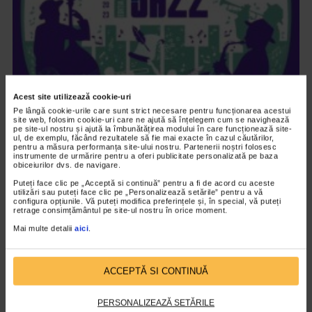
Acest site utilizează cookie-uri
ALTE MATERIALE
Pe lângă cookie-urile care sunt strict necesare pentru funcționarea acestui
site web, folosim cookie-uri care ne ajută să înțelegem cum se navighează
Maratonul de Poezie si Jazz 2023
pe site-ul nostru și ajută la îmbunătățirea modului în care funcționează site-
ul, de exemplu, făcând rezultatele să fie mai exacte în cazul căutărilor,
1.613 vizualizari
pentru a măsura performanța site-ului nostru. Partenerii noștri folosesc
instrumente de urmărire pentru a oferi publicitate personalizată pe baza
obiceiurilor dvs. de navigare.
Puteți face clic pe „Acceptă si continuă” pentru a fi de acord cu aceste
VIDEO
utilizări sau puteți face clic pe „Personalizează setările” pentru a vă
configura opțiunile. Vă puteți modifica preferințele și, în special, vă puteți
retrage consimțământul pe site-ul nostru în orice moment.
Mai multe detalii
aici
.
ACCEPTĂ SI CONTINUĂ
PERSONALIZEAZĂ SETĂRILE