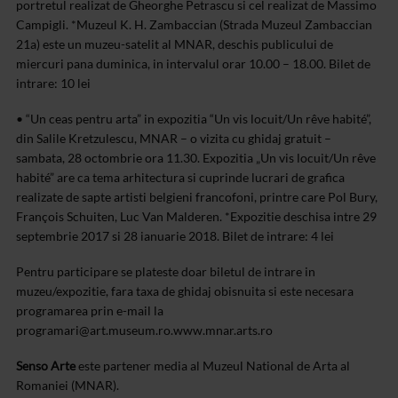
portretul realizat de Gheorghe Petrascu si cel realizat de Massimo
Campigli.
*Muzeul K. H. Zambaccian (Strada Muzeul Zambaccian
21a) este un muzeu-satelit al MNAR, deschis publicului de
miercuri pana duminica, in intervalul orar 10.00 – 18.00. Bilet de
intrare: 10 lei
• “Un ceas pentru arta” in expozitia “Un vis locuit/Un rêve habité”,
din Salile Kretzulescu, MNAR – o vizita cu ghidaj gratuit –
sambata, 28 octombrie ora 11.30.
Expozitia „Un vis locuit/Un rêve
habité” are ca tema arhitectura si cuprinde lucrari de grafica
realizate de sapte artisti belgieni francofoni, printre care Pol Bury,
François Schuiten, Luc Van Malderen.
*Expozitie deschisa intre 29
septembrie 2017 si 28 ianuarie 2018. Bilet de intrare: 4 lei
Pentru participare se plateste doar biletul de intrare in
muzeu/expozitie, fara taxa de ghidaj obisnuita si este necesara
programarea prin e-mail la
programari@art.museum.ro
.
www.mnar.arts.ro
Senso Arte
este partener media al Muzeul National de Arta al
Romaniei (MNAR).