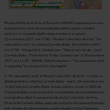
Muzeul National de Arta al Romaniei (MNAR) organizeaza in luna
octombrie la o serie de vizite ghidate pentru public la sediul
central si in muzeele satelit, dupa urmatorul program:
10 octombrie 2017, ora 17.00 – Muzeul Colectiilor de Arta: “Un
ceas pentru arta”- in colectia Corneliu Baba, 20 octombrie 2017,
ora 17.00 – Muzeul K.H. Zambaccian : “Opera sub clar de… lupa”-
Corneliu Baba , “Portretul lui Krikor Zambaccian” si 28 octombrie
2017, ora 11.30 – MNAR, Salile Kretzulescu: “Un ceas pentru arta”-
in expozitia “Un vis locuit/Un rêve habité”
• “Un ceas pentru arta” la Muzeul Colectiilor de Arta – o vizita cu
ghidaj gratuit in colectia Corneliu Baba – marti, 10 octombrie ora
17.00
Colectia Corneliu Baba, donata statului roman in 2009 de
Constanta Baba (sotia artistului), completeaza seria ansamblurilor
monografice aflate in expunerea Muzeului Colectiilor de Arta.
Pictura lui Corneliu Baba, axata pe civilizatia antropocentrismului,
este ritmata de cateva motive, unele reluate in cicluri tematice,