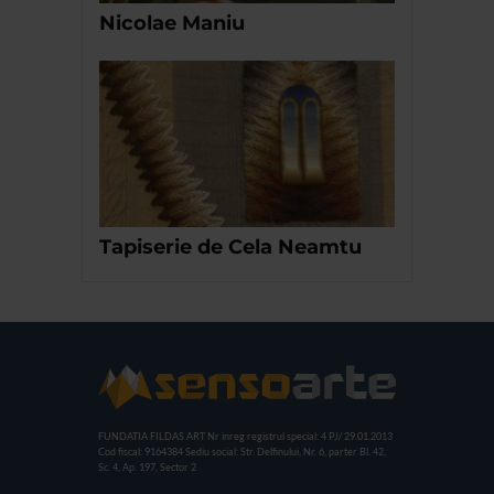
Nicolae Maniu
Tapiserie de Cela Neamtu
FUNDATIA FILDAS ART
Nr inreg registrul special: 4 PJ/ 29.01.2013
Cod fiscal: 9164384
Sediu social: Str. Delfinului, Nr. 6, parter Bl. 42,
Sc. 4, Ap. 197, Sector 2