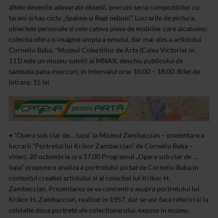
altele devenite adevarate obsesii, precum seria compozitiilor cu
tarani si/sau ciclu „Spaime si Regi nebuni”. Lucrarile de pictura,
obiectele personale si cele cateva piese de mobilier care alcatuiesc
colectia ofera o imagine ampla a omului, dar mai ales a artistului
Corneliu Baba.
*Muzeul Colectiilor de Arta (Calea Victoriei nr.
111) este un muzeu-satelit al MNAR, deschis publicului de
sambata pana miercuri, in intervalul orar 10.00 – 18.00. Bilet de
intrare: 15 lei
• “Opera sub clar de… lupa” la Muzeul Zambaccian – prezentare a
lucrarii “Portretul lui Krikor Zambaccian” de Corneliu Baba –
vineri, 20 octombrie ora 17.00
Programul „Opera sub clar de …
lupa” propune o analiza a portretului pictat de Corneliu Baba in
contextul creatiei artistului si al colectiei lui Krikor H.
Zambaccian. Prezentarea se va concentra asupra portretului lui
Krikor H. Zambaccian, realizat in 1957, dar se vor face referiri si la
celelalte doua portrete ale colectionarului, expuse in muzeu,