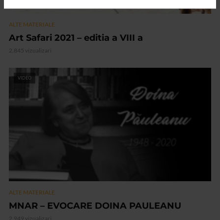
ALTE MATERIALE
Art Safari 2021 – editia a VIII a
2.845 vizualizari
VIDEO
ALTE MATERIALE
MNAR – EVOCARE DOINA PAULEANU
2.949 vizualizari