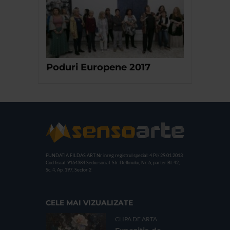
Poduri Europene 2017
FUNDATIA FILDAS ART
Nr inreg registrul special: 4 PJ/ 29.01.2013
Cod fiscal: 9164384
Sediu social: Str. Delfinului, Nr. 6, parter Bl. 42,
Sc. 4, Ap. 197, Sector 2
CELE MAI VIZUALIZATE
CLIPA DE ARTA