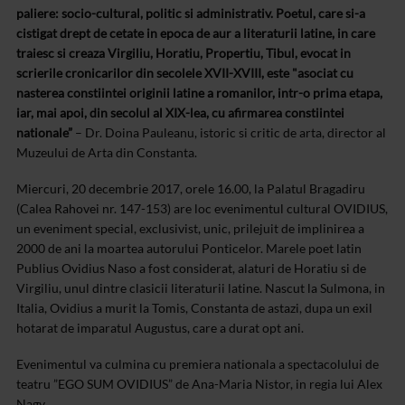
paliere: socio-cultural, politic si administrativ. Poetul, care si-a
cistigat drept de cetate in epoca de aur a literaturii latine, in care
traiesc si creaza Virgiliu, Horatiu, Propertiu, Tibul, evocat in
scrierile cronicarilor din secolele XVII-XVIII, este "asociat cu
nasterea constiintei originii latine a romanilor, intr-o prima etapa,
iar, mai apoi, din secolul al XIX-lea, cu afirmarea constiintei
nationale”
– Dr. Doina Pauleanu, istoric si critic de arta, director al
Muzeului de Arta din Constanta.
Miercuri, 20 decembrie 2017, orele 16.00, la Palatul Bragadiru
(Calea Rahovei nr. 147-153) are loc evenimentul cultural OVIDIUS,
un eveniment special, exclusivist, unic, prilejuit de implinirea a
2000 de ani la moartea autorului Ponticelor. Marele poet latin
Publius Ovidius Naso a fost considerat, alaturi de Horatiu si de
Virgiliu, unul dintre clasicii literaturii latine. Nascut la Sulmona, in
Italia, Ovidius a murit la Tomis, Constanta de astazi, dupa un exil
hotarat de imparatul Augustus, care a durat opt ani.
Evenimentul va culmina cu premiera nationala a spectacolului de
teatru ”EGO SUM OVIDIUS” de Ana-Maria Nistor, in regia lui Alex
Nagy.