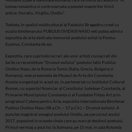
lumea romantica si controversata a poeziei maestrilor liricii
antice: Horatiu, Virgiliu, Ovidiu”.
Totdata, in spatiul multicultural al Palatului Bragadiru creat cu
ocazia bimilenarului PUBLIUS OVIDIUS NASO veti putea admira
expozitia de arta dedicata memoriei poetului exilat la Pontus
Euxinus, Constanta de azi.
Expozitia, care cuprinde lucrari ale unor artisti consacrati din
tarile ce reconstituie ”Drumul exilului” poetului latin Publius
Ovidius Naso, de la Roma la Tomis (Italia, Grecia, Bulgaria si
Romania), este prezentata de Muzeul de Arta din Constanta.
Acesta a organizat in acest an, in parteneriat cu Institutul Cultural
Roman, cu suportul financiar al Consiliului Judetean Constanta, al
Primariei Municipiului Constanta si al Fundatiei Fildas Art prin
programul Catena pentru Arta, expozitia internationala Bimilenar
Publius Ovidius Naso (48 a.Ch. – 17 p.Ch.) – Drumul exilului. A
punctat magistral omagiul poetului Ovidiu, pe parcursul anului
2017, poposind in orasele cheie care au marcat destinul poetului.
Primul vernisaj a avut loc la Sulmona, pe 15 mai, in sala Rotonda