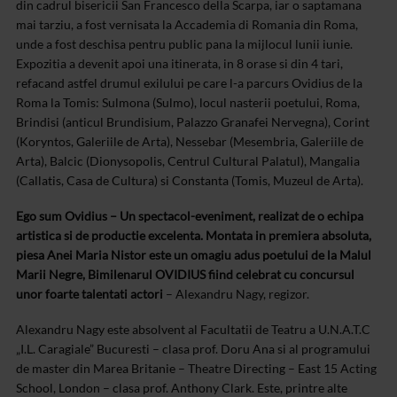
din cadrul bisericii San Francesco della Scarpa, iar o saptamana
mai tarziu, a fost vernisata la Accademia di Romania din Roma,
unde a fost deschisa pentru public pana la mijlocul lunii iunie.
Expozitia a devenit apoi una itinerata, in 8 orase si din 4 tari,
refacand astfel drumul exilului pe care l-a parcurs Ovidius de la
Roma la Tomis: Sulmona (Sulmo), locul nasterii poetului, Roma,
Brindisi (anticul Brundisium, Palazzo Granafei Nervegna), Corint
(Koryntos, Galeriile de Arta), Nessebar (Mesembria, Galeriile de
Arta), Balcic (Dionysopolis, Centrul Cultural Palatul), Mangalia
(Callatis, Casa de Cultura) si Constanta (Tomis, Muzeul de Arta).
Ego sum Ovidius – Un spectacol-eveniment, realizat de o echipa
artistica si de productie excelenta. Montata in premiera absoluta,
piesa Anei Maria Nistor este un omagiu adus poetului de la Malul
Marii Negre, Bimilenarul OVIDIUS fiind celebrat cu concursul
unor foarte talentati actori
– Alexandru Nagy, regizor.
Alexandru Nagy este absolvent al Facultatii de Teatru a U.N.A.T.C
„I.L. Caragiale” Bucuresti – clasa prof. Doru Ana si al programului
de master din Marea Britanie – Theatre Directing – East 15 Acting
School, London – clasa prof. Anthony Clark. Este, printre alte