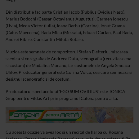
Din distributie fac parte Cristian Iacob (Publius Ovidius Naso),
Marius Bodochi (Caesar Octavianus Augustus), Carmen Ionescu
(Livia), Meda Victor (Iulia), Ioana Barbu (Corrina), Ionut Grama
(Caius Maeccena), Radu Micu (Messala), Eduard Carlan, Paul Radu,
Andrei Bibire, Constantin Miluta Rotaru.
Muzica este semnata de compozitorul Stefan Elefteriu, miscarea
scenica si coregrafia de Andreea Duta, scenografia (recuzita scena
si costum) de Madalina Mocanu, iar costumele de Angela Smoaca
Uhlov. Producator general este Corina Voicu, cea care semneaza si
designul scenografic si de costum.
Producatorul spectacolului”EGO SUM OVIDIUS” este TONICA
Grup pentru Fildas Art prin programul Catena pentru arta.
Cu aceasta ocazie va avea loc si un recital de harpa cu Roxana
Moisanu (Opera Nationala Romana) care va invita sa calatoriti ”in