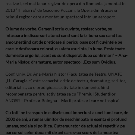
realizari, cel mai tanar regizor de opera din Romania (a montat in
2013 ”Il Tabarro” de Giacomo Puccini, la Opera din Brasov si
primul regizor care a montat un spectacol intr-un aeroport.
O lume de vorbe. Oamenii scriu cuvinte, rostesc vorbe, se
infasoara in discursuri atunci cand sunt la tribuna sau cand fac
amor,nestiind cat de pretioase si periculoase pot fi cuvintele pe
care le desfasoara colorat, cu atata usurinta, in lume. Peste toate
domneste orgoliul, acest eu sunt disperat dupa confirmari” – Ana-
Maria Nistor, dramaturg, autor spectacol „Ego sum Ovidius
.
Conf. Univ. Dr. Ana-Maria Nistor (Facultatea de Teatru, UNATC
„I.L. Caragiale”, este scenarist, critic de teatru, dramaturg, scriitor,
editorialist, cu o prodigioasa activitate in domeniu, fiind
recompensata pentru activitatea sa cu ”Premiul Studentilor
ANOSR – Profesor Bologna – Marii profesori care ne inspira”.
Cu totii ne transpun in culisele unui imperiu si a unei lumi care, de
2000 de ani, a ramas uimitor de neschimbata in esenta ei profund
umana, sociala si politica. Cutremurator de actual si repetitiv, pe
parcursul celor doua mii de ani care s-au scurs de la moartea