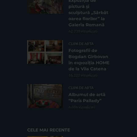
Expoziția de
pictură și
sculptură „Sărbăt
oarea florilor” la
Galeria Romană
62.739 vizualizari
CLIPA DE ARTA
Fotografii de
Bogdan Gîrbovan
în expoziția HOME
de la Vila Catena
16.222 vizualizari
CLIPA DE ARTA
Albumul de artă
“Paris Pallady”
6.606 vizualizari
CELE MAI RECENTE