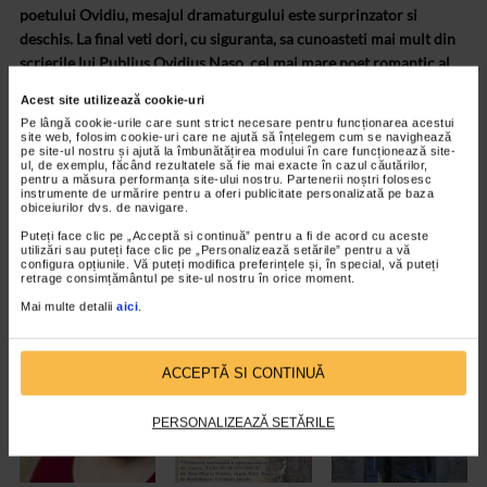
poetului Ovidiu, mesajul dramaturgului este surprinzator si
deschis. La final veti dori, cu siguranta, sa cunoasteti mai mult din
scrierile lui Publius Ovidius Naso, cel mai mare poet romantic al
antichitatii, relegat la Tomis si aruncat in drama unui permanent –
Acest site utilizează cookie-uri
De ce?
– Corina Voicu, producator general
Sponsori: CATENA,
Pe lângă cookie-urile care sunt strict necesare pentru funcționarea acestui
FILDAS ART, CATENA pentru ARTA
Parteneri media: Senso Arte,
site web, folosim cookie-uri care ne ajută să înțelegem cum se navighează
pe site-ul nostru și ajută la îmbunătățirea modului în care funcționează site-
TONICA.
ul, de exemplu, făcând rezultatele să fie mai exacte în cazul căutărilor,
pentru a măsura performanța site-ului nostru. Partenerii noștri folosesc
instrumente de urmărire pentru a oferi publicitate personalizată pe baza
obiceiurilor dvs. de navigare.
Puteți face clic pe „Acceptă si continuă” pentru a fi de acord cu aceste
utilizări sau puteți face clic pe „Personalizează setările” pentru a vă
configura opțiunile. Vă puteți modifica preferințele și, în special, vă puteți
retrage consimțământul pe site-ul nostru în orice moment.
Mai multe detalii
aici
.
ACCEPTĂ SI CONTINUĂ
PERSONALIZEAZĂ SETĂRILE