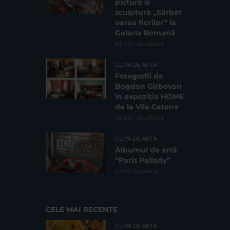
pictură și
sculptură „Sărbăt
oarea florilor” la
Galeria Romană
62.735 vizualizari
CLIPA DE ARTA
Fotografii de
Bogdan Gîrbovan
în expoziția HOME
de la Vila Catena
16.217 vizualizari
CLIPA DE ARTA
Albumul de artă
“Paris Pallady”
6.602 vizualizari
CELE MAI RECENTE
CLIPA DE ARTA