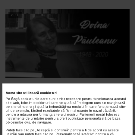
VIDEO
ALTE MATERIALE
MNAR – EVOCARE DOINA PAULEANU
Acest site utilizează cookie-uri
Pe lângă cookie-urile care sunt strict necesare pentru funcționarea acestui
2.949 vizualizari
site web, folosim cookie-uri care ne ajută să înțelegem cum se navighează
pe site-ul nostru și ajută la îmbunătățirea modului în care funcționează site-
ul, de exemplu, făcând rezultatele să fie mai exacte în cazul căutărilor,
pentru a măsura performanța site-ului nostru. Partenerii noștri folosesc
RECOMANDĂRI
instrumente de urmărire pentru a oferi publicitate personalizată pe baza
obiceiurilor dvs. de navigare.
Puteți face clic pe „Acceptă si continuă” pentru a fi de acord cu aceste
utilizări sau puteți face clic pe „Personalizează setările” pentru a vă