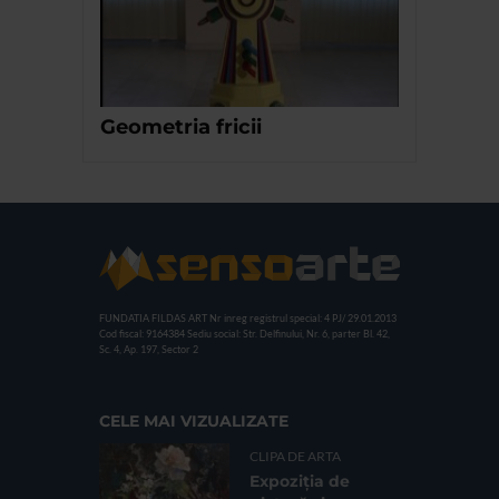
Geometria fricii
FUNDATIA FILDAS ART
Nr inreg registrul special: 4 PJ/ 29.01.2013
Cod fiscal: 9164384
Sediu social: Str. Delfinului, Nr. 6, parter Bl. 42,
Sc. 4, Ap. 197, Sector 2
CELE MAI VIZUALIZATE
CLIPA DE ARTA
Expoziția de