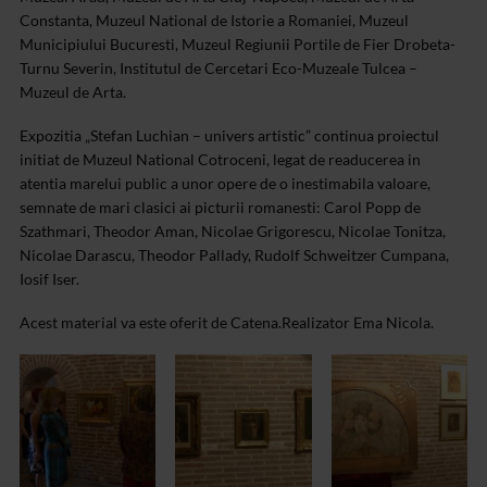
Constanta, Muzeul National de Istorie a Romaniei, Muzeul
Municipiului Bucuresti, Muzeul Regiunii Portile de Fier Drobeta-
Turnu Severin, Institutul de Cercetari Eco-Muzeale Tulcea –
Muzeul de Arta.
Expozitia „Stefan Luchian – univers artistic” continua proiectul
initiat de Muzeul National Cotroceni, legat de readucerea in
atentia marelui public a unor opere de o inestimabila valoare,
semnate de mari clasici ai picturii romanesti: Carol Popp de
Szathmari, Theodor Aman, Nicolae Grigorescu, Nicolae Tonitza,
Nicolae Darascu, Theodor Pallady, Rudolf Schweitzer Cumpana,
Iosif Iser.
Acest material va este oferit de Catena.
Realizator Ema Nicola.