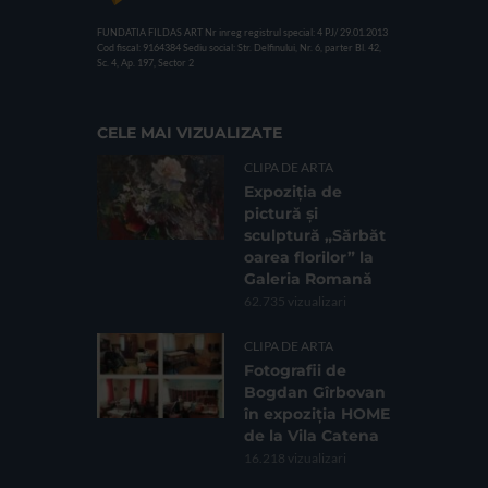
FUNDATIA FILDAS ART
Nr inreg registrul special: 4 PJ/ 29.01.2013
Cod fiscal: 9164384
Sediu social: Str. Delfinului, Nr. 6, parter Bl. 42,
Sc. 4, Ap. 197, Sector 2
CELE MAI VIZUALIZATE
CLIPA DE ARTA
Expoziția de
pictură și
sculptură „Sărbăt
oarea florilor” la
Galeria Romană
62.735 vizualizari
CLIPA DE ARTA
Fotografii de
Bogdan Gîrbovan
în expoziția HOME
de la Vila Catena
16.218 vizualizari