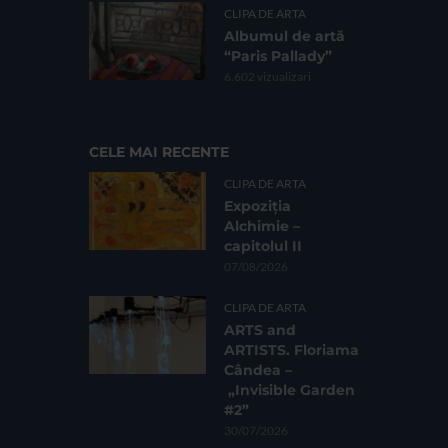
CLIPA DE ARTA
Albumul de artă
“Paris Pallady”
6.602 vizualizari
CELE MAI RECENTE
CLIPA DE ARTA
Expoziția
Alchimie –
capitolul II
07/08/2026
CLIPA DE ARTA
ARTS and
ARTISTS. Floriama
Cândea –
„Invisible Garden
#2”
30/07/2026