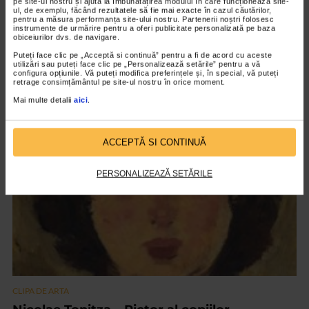
pe site-ul nostru și ajută la îmbunătățirea modului în care funcționează site-
ul, de exemplu, făcând rezultatele să fie mai exacte în cazul căutărilor,
pentru a măsura performanța site-ului nostru. Partenerii noștri folosesc
instrumente de urmărire pentru a oferi publicitate personalizată pe baza
obiceiurilor dvs. de navigare.
CLIPA DE ARTA
ARTS and ARTISTS. Floriama Cândea –
Puteți face clic pe „Acceptă si continuă” pentru a fi de acord cu aceste
utilizări sau puteți face clic pe „Personalizează setările” pentru a vă
„Invisible Garden #2”
configura opțiunile. Vă puteți modifica preferințele și, în special, vă puteți
retrage consimțământul pe site-ul nostru în orice moment.
150 vizualizari
Mai multe detalii
aici
.
VIDEO
ACCEPTĂ SI CONTINUĂ
PERSONALIZEAZĂ SETĂRILE
CLIPA DE ARTA