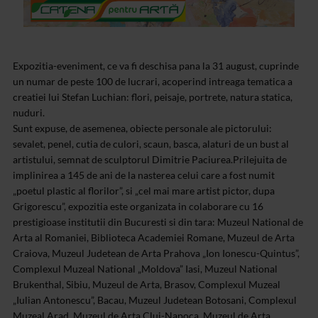
Expozitia-eveniment, ce va fi deschisa pana la 31 august, cuprinde
un numar de peste 100 de lucrari, acoperind intreaga tematica a
creatiei lui Stefan Luchian: flori, peisaje, portrete, natura statica,
nuduri.
Sunt expuse, de asemenea, obiecte personale ale pictorului:
sevalet, penel, cutia de culori, scaun, basca, alaturi de un bust al
artistului, semnat de sculptorul Dimitrie Paciurea.Prilejuita de
implinirea a 145 de ani de la nasterea celui care a fost numit
„poetul plastic al florilor”, si „cel mai mare artist pictor, dupa
Grigorescu”, expozitia este organizata in colaborare cu 16
prestigioase institutii din Bucuresti si din tara: Muzeul National de
Arta al Romaniei, Biblioteca Academiei Romane, Muzeul de Arta
Craiova, Muzeul Judetean de Arta Prahova „Ion Ionescu-Quintus”,
Complexul Muzeal National „Moldova” Iasi, Muzeul National
Brukenthal, Sibiu, Muzeul de Arta, Brasov, Complexul Muzeal
„Iulian Antonescu”, Bacau, Muzeul Judetean Botosani, Complexul
Muzeal Arad, Muzeul de Arta Cluj-Napoca, Muzeul de Arta