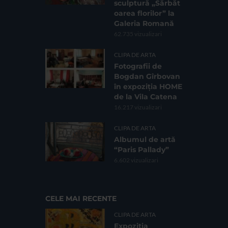
sculptură „Sărbăt
oarea florilor” la
Galeria Romană
62.735 vizualizari
CLIPA DE ARTA
Fotografii de
Bogdan Gîrbovan
în expoziția HOME
de la Vila Catena
16.217 vizualizari
CLIPA DE ARTA
Albumul de artă
“Paris Pallady”
6.602 vizualizari
CELE MAI RECENTE
CLIPA DE ARTA
Expoziția