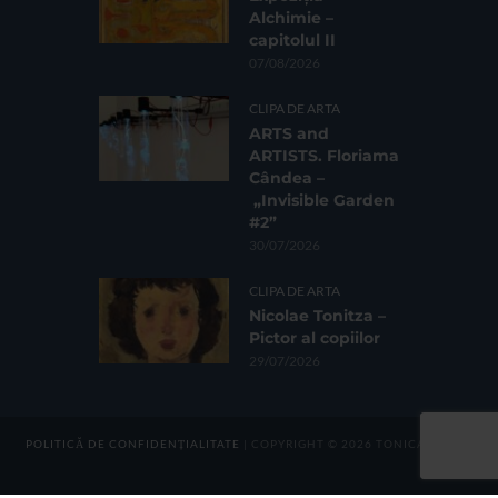
Alchimie –
capitolul II
07/08/2026
CLIPA DE ARTA
ARTS and
ARTISTS. Floriama
Cândea –
„Invisible Garden
#2”
30/07/2026
CLIPA DE ARTA
Nicolae Tonitza –
Pictor al copiilor
29/07/2026
POLITICĂ DE CONFIDENȚIALITATE
| COPYRIGHT © 2026 TONICA GROUP