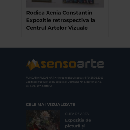
Rodica Xenia Constantin –
Expozitie retrospectiva la
Centrul Artelor Vizuale
FUNDATIA FILDAS ART
Nr inreg registrul special: 4 PJ/ 29.01.2013
Cod fiscal: 9164384
Sediu social: Str. Delfinului, Nr. 6, parter Bl. 42,
Sc. 4, Ap. 197, Sector 2
CELE MAI VIZUALIZATE
CLIPA DE ARTA
Expoziția de
pictură și