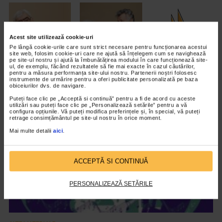
Acest site utilizează cookie-uri
Pe lângă cookie-urile care sunt strict necesare pentru funcționarea acestui
site web, folosim cookie-uri care ne ajută să înțelegem cum se navighează
pe site-ul nostru și ajută la îmbunătățirea modului în care funcționează site-
ul, de exemplu, făcând rezultatele să fie mai exacte în cazul căutărilor,
pentru a măsura performanța site-ului nostru. Partenerii noștri folosesc
instrumente de urmărire pentru a oferi publicitate personalizată pe baza
obiceiurilor dvs. de navigare.
ARTICOLE ASEMANATOARE
Puteți face clic pe „Acceptă si continuă” pentru a fi de acord cu aceste
utilizări sau puteți face clic pe „Personalizează setările” pentru a vă
VIDEO
configura opțiunile. Vă puteți modifica preferințele și, în special, vă puteți
retrage consimțământul pe site-ul nostru în orice moment.
Mai multe detalii
aici
.
ACCEPTĂ SI CONTINUĂ
PERSONALIZEAZĂ SETĂRILE