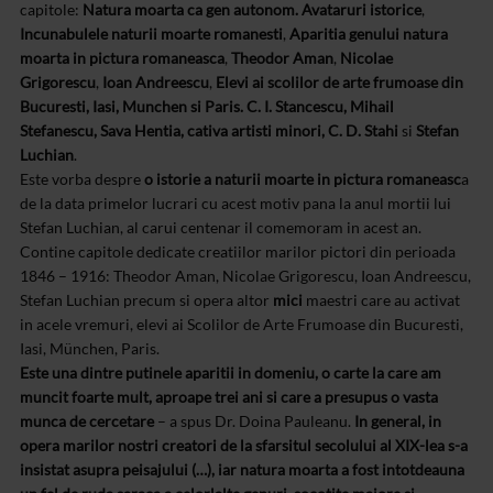
capitole:
Natura moarta ca gen autonom. Avataruri istorice
,
Incunabulele naturii moarte romanesti
,
Aparitia genului natura
moarta in pictura romaneasca
,
Theodor Aman
,
Nicolae
Grigorescu
,
Ioan Andreescu
,
Elevi ai scolilor de arte frumoase din
Bucuresti, Iasi, Munchen si Paris. C. I. Stancescu, Mihail
Stefanescu, Sava Hentia, cativa artisti minori, C. D. Stahi
si
Stefan
Luchian
.
Este vorba despre
o istorie a naturii moarte in pictura romaneasc
a
de la data primelor lucrari cu acest motiv pana la anul mortii lui
Stefan Luchian, al carui centenar il comemoram in acest an.
Contine capitole dedicate creatiilor marilor pictori din perioada
1846 – 1916: Theodor Aman, Nicolae Grigorescu, Ioan Andreescu,
Stefan Luchian precum si opera altor
mici
maestri care au activat
in acele vremuri, elevi ai Scolilor de Arte Frumoase din Bucuresti,
Iasi, München, Paris.
Este una dintre putinele aparitii in domeniu, o carte la care am
muncit foarte mult, aproape trei ani si care a presupus o vasta
munca de cercetare
– a spus Dr. Doina Pauleanu.
In general, in
opera marilor nostri creatori de la sfarsitul secolului al XIX-lea s-a
insistat asupra peisajului (…), iar natura moarta a fost intotdeauna