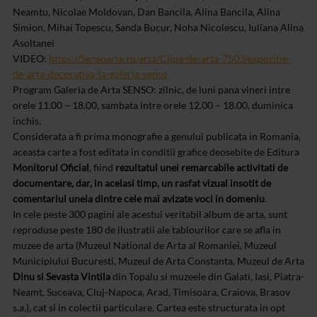
Neamtu, Nicolae Moldovan, Dan Bancila, Alina Bancila, Alina
Simion, Mihai Topescu, Sanda Bucur, Noha Nicolescu, Iuliana Alina
Asoltanei
VIDEO:
https://Sensoarte.ro/arta/Clipa-de-arta-7503/expozitie-
de-arta-decorativa-la-galeria-senso
Program Galeria de Arta SENSO: zilnic, de luni pana vineri intre
orele 11.00 – 18.00, sambata intre orele 12.00 – 18.00, duminica
inchis.
Considerata a fi prima monografie a genului publicata in Romania,
aceasta carte a fost editata in conditii grafice deosebite de Editura
Monitorul Oficial
, fiind
rezultatul unei remarcabile activitati de
documentare, dar, in acelasi timp, un rasfat vizual insotit de
comentariul uneia dintre cele mai avizate voci in domeniu
.
In cele peste 300 pagini ale acestui veritabil album de arta, sunt
reproduse peste 180 de ilustratii ale tablourilor care se afla in
muzee de arta (Muzeul National de Arta al Romaniei, Muzeul
Municipiului Bucuresti, Muzeul de Arta Constanta, Muzeul de Arta
Dinu si Sevasta Vintila
din Topalu si muzeele din Galati, Iasi, Piatra-
Neamt, Suceava, Cluj-Napoca, Arad, Timisoara, Craiova, Brasov
s.a.), cat si in colectii particulare. Cartea este structurata in opt