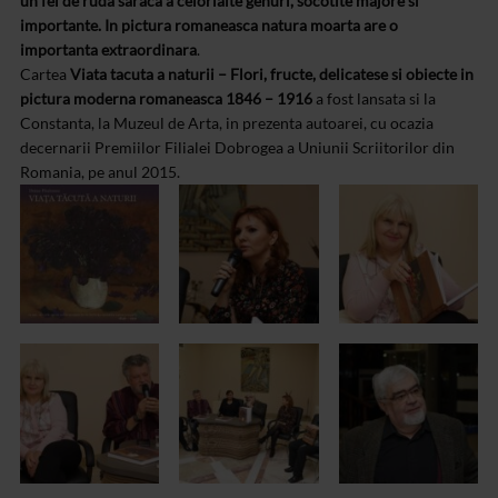
un fel de ruda saraca a celorlalte genuri, socotite majore si
importante. In pictura romaneasca natura moarta are o
importanta extraordinara
.
Cartea
Viata tacuta a naturii – Flori, fructe, delicatese si obiecte in
pictura moderna romaneasca 1846 – 1916
a fost lansata si la
Constanta, la Muzeul de Arta, in prezenta autoarei, cu ocazia
decernarii Premiilor Filialei Dobrogea a Uniunii Scriitorilor din
Romania, pe anul 2015.