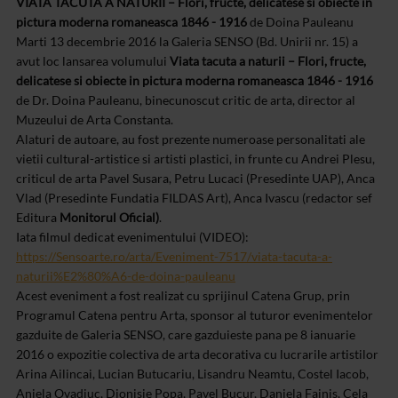
VIATA TACUTA A NATURII – Flori, fructe, delicatese si obiecte in
pictura moderna romaneasca 1846 - 1916
de Doina Pauleanu
Marti 13 decembrie 2016 la Galeria SENSO (Bd. Unirii nr. 15) a
avut loc lansarea volumului
Viata tacuta a naturii – Flori, fructe,
delicatese si obiecte in pictura moderna romaneasca 1846 - 1916
de Dr. Doina Pauleanu, binecunoscut critic de arta, director al
Muzeului de Arta Constanta.
Alaturi de autoare, au fost prezente numeroase personalitati ale
vietii cultural-artistice si artisti plastici, in frunte cu Andrei Plesu,
criticul de arta Pavel Susara, Petru Lucaci (Presedinte UAP), Anca
Vlad (Presedinte Fundatia FILDAS Art), Anca Ivascu (redactor sef
Editura
Monitorul Oficial)
.
Iata filmul dedicat evenimentului (VIDEO):
https://Sensoarte.ro/arta/Eveniment-7517/viata-tacuta-a-
naturii%E2%80%A6-de-doina-pauleanu
Acest eveniment a fost realizat cu sprijinul Catena Grup, prin
Programul Catena pentru Arta, sponsor al tuturor evenimentelor
gazduite de Galeria SENSO, care gazduieste pana pe 8 ianuarie
2016 o expozitie colectiva de arta decorativa cu lucrarile artistilor
Arina Ailincai, Lucian Butucariu, Lisandru Neamtu, Costel Iacob,
Aniela Ovadiuc, Dionisie Popa, Pavel Bucur, Daniela Fainis, Cela