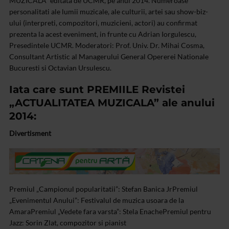
MUZICALA” editata de UCMR, pe anul 2014.
Numeroase
personalitati ale lumii muzicale, ale culturii, artei sau show-biz-
ului (interpreti, compozitori, muzicieni, actori) au confirmat
prezenta la acest eveniment, in frunte cu Adrian Iorgulescu,
Presedintele UCMR.
Moderatori: Prof. Univ. Dr. Mihai Cosma,
Consultant Artistic al Managerului General Opererei Nationale
Bucuresti si Octavian Ursulescu.
Iata care sunt PREMIILE Revistei
„ACTUALITATEA MUZICALA” ale anului
2014:
Divertisment
Premiul „Campionul popularitatii”: Stefan Banica Jr
Premiul
„Evenimentul Anului”: Festivalul de muzica usoara de la
Amara
Premiul „Vedete fara varsta”: Stela Enache
Premiul pentru
Jazz: Sorin Zlat, compozitor si pianist