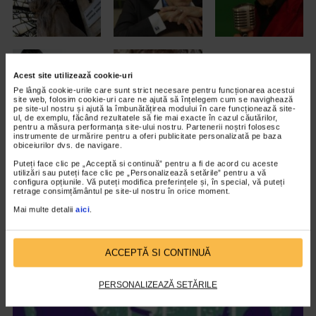
Acest site utilizează cookie-uri
Pe lângă cookie-urile care sunt strict necesare pentru funcționarea acestui
site web, folosim cookie-uri care ne ajută să înțelegem cum se navighează
pe site-ul nostru și ajută la îmbunătățirea modului în care funcționează site-
ul, de exemplu, făcând rezultatele să fie mai exacte în cazul căutărilor,
pentru a măsura performanța site-ului nostru. Partenerii noștri folosesc
instrumente de urmărire pentru a oferi publicitate personalizată pe baza
obiceiurilor dvs. de navigare.
Puteți face clic pe „Acceptă si continuă” pentru a fi de acord cu aceste
ARTICOLE ASEMANATOARE
utilizări sau puteți face clic pe „Personalizează setările” pentru a vă
configura opțiunile. Vă puteți modifica preferințele și, în special, vă puteți
retrage consimțământul pe site-ul nostru în orice moment.
VIDEO
Mai multe detalii
aici
.
ACCEPTĂ SI CONTINUĂ
PERSONALIZEAZĂ SETĂRILE