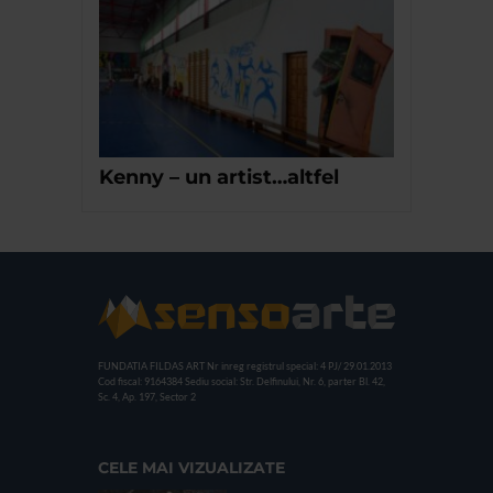
Kenny – un artist…altfel
FUNDATIA FILDAS ART
Nr inreg registrul special: 4 PJ/ 29.01.2013
Cod fiscal: 9164384
Sediu social: Str. Delfinului, Nr. 6, parter Bl. 42,
Sc. 4, Ap. 197, Sector 2
CELE MAI VIZUALIZATE