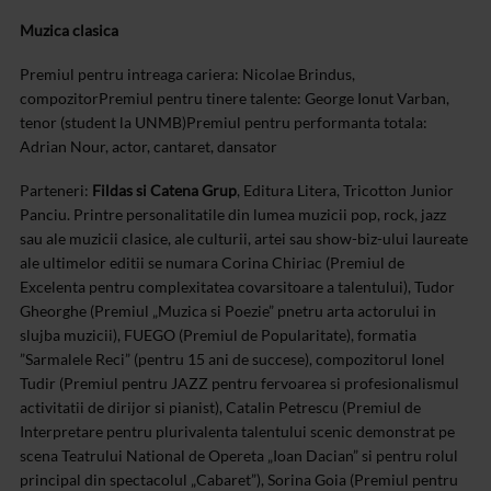
Muzica clasica
Premiul pentru intreaga cariera: Nicolae Brindus,
compozitor
Premiul pentru tinere talente: George Ionut Varban,
tenor (student la UNMB)
Premiul pentru performanta totala:
Adrian Nour, actor, cantaret, dansator
Parteneri:
Fildas si Catena Grup
, Editura Litera, Tricotton Junior
Panciu.
Printre personalitatile din lumea muzicii pop, rock, jazz
sau ale muzicii clasice, ale culturii, artei sau show-biz-ului laureate
ale ultimelor editii se numara Corina Chiriac (Premiul de
Excelenta pentru complexitatea covarsitoare a talentului), Tudor
Gheorghe (Premiul „Muzica si Poezie” pnetru arta actorului in
slujba muzicii), FUEGO (Premiul de Popularitate), formatia
”Sarmalele Reci” (pentru 15 ani de succese), compozitorul Ionel
Tudir (Premiul pentru JAZZ pentru fervoarea si profesionalismul
activitatii de dirijor si pianist), Catalin Petrescu (Premiul de
Interpretare pentru plurivalenta talentului scenic demonstrat pe
scena Teatrului National de Opereta „Ioan Dacian” si pentru rolul
principal din spectacolul „Cabaret”), Sorina Goia (Premiul pentru