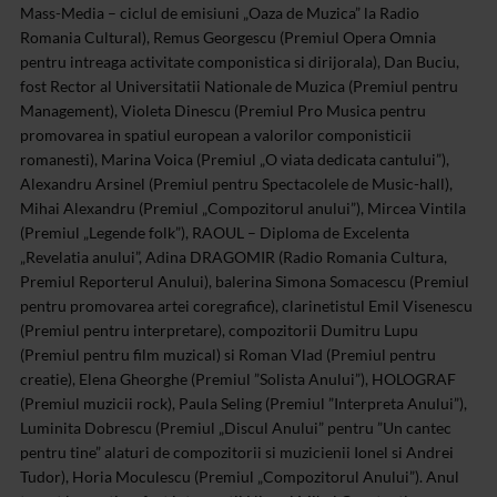
Mass-Media – ciclul de emisiuni „Oaza de Muzica” la Radio
Romania Cultural), Remus Georgescu (Premiul Opera Omnia
pentru intreaga activitate componistica si dirijorala), Dan Buciu,
fost Rector al Universitatii Nationale de Muzica (Premiul pentru
Management), Violeta Dinescu (Premiul Pro Musica pentru
promovarea in spatiul european a valorilor componisticii
romanesti), Marina Voica (Premiul „O viata dedicata cantului”),
Alexandru Arsinel (Premiul pentru Spectacolele de Music-hall),
Mihai Alexandru (Premiul „Compozitorul anului”), Mircea Vintila
(Premiul „Legende folk”), RAOUL – Diploma de Excelenta
„Revelatia anului”, Adina DRAGOMIR (Radio Romania Cultura,
Premiul Reporterul Anului), balerina Simona Somacescu (Premiul
pentru promovarea artei coregrafice), clarinetistul Emil Visenescu
(Premiul pentru interpretare), compozitorii Dumitru Lupu
(Premiul pentru film muzical) si Roman Vlad (Premiul pentru
creatie), Elena Gheorghe (Premiul ”Solista Anului”), HOLOGRAF
(Premiul muzicii rock), Paula Seling (Premiul ”Interpreta Anului”),
Luminita Dobrescu (Premiul „Discul Anului” pentru ”Un cantec
pentru tine” alaturi de compozitorii si muzicienii Ionel si Andrei
Tudor), Horia Moculescu (Premiul „Compozitorul Anului”). Anul