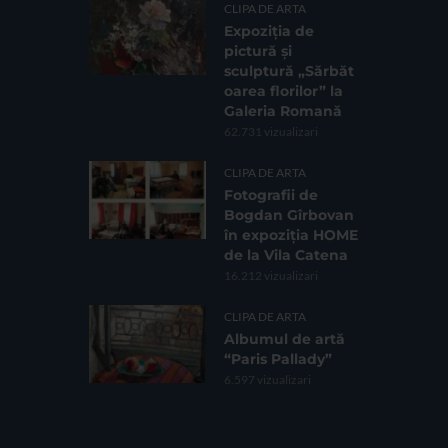
CLIPA DE ARTA
Expoziția de
pictură și
sculptură „Sărbăt
oarea florilor” la
Galeria Romană
62.731 vizualizari
CLIPA DE ARTA
Fotografii de
Bogdan Gîrbovan
în expoziția HOME
de la Vila Catena
16.212 vizualizari
CLIPA DE ARTA
Albumul de artă
“Paris Pallady”
6.597 vizualizari