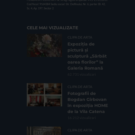
Cod fiscal: 9164384
Sediu social: Str. Delfinului, Nr. 6, parter Bl. 42,
Sc. 4, Ap. 197, Sector 2
CELE MAI VIZUALIZATE
CLIPA DE ARTA
Expoziția de
pictură și
sculptură „Sărbăt
oarea florilor” la
Galeria Romană
62.731 vizualizari
CLIPA DE ARTA
Fotografii de
Bogdan Gîrbovan
în expoziția HOME
de la Vila Catena
16.212 vizualizari
CLIPA DE ARTA