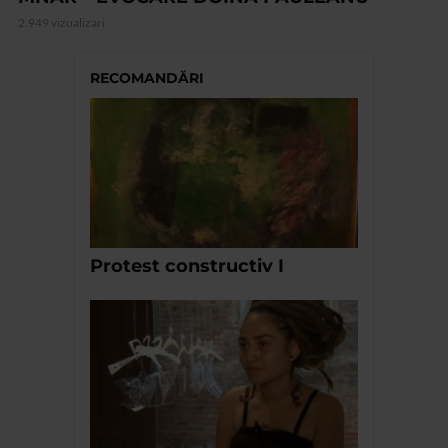
2.949 vizualizari
RECOMANDĂRI
Protest constructiv I