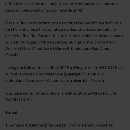
ultimul an, la probe mai lungi, precum semimaraton si maraton.
Recordul personal la maraton este de 2h48‘.
Daca la Bucuresti vedeta care a condus Masina Oficiala de Finis a
fost Felix Baumgartner, omul care a depasit viteza sunetului in
proiectul Red Bull Stratos, in alte tari, alte vedete de prima mana s-
au alaturat cauzei. Printre acestia s-au numarat si pilotii Marc
Weber si David Coulthard (Marea Britanie) sau Marc Coma
(Spania).
Invingatorii absoluti au editiei 2015 a Wings for Life WORLD RUN
au fost japoneza Yuko Watanabe (a alergat in Japonia) si
ethiopianul Lemawork Ketema care a alegrat in Austria.
Iata clasamentul general oficial al editiei 2015 a Wings for Life
WORLD RUN :
Barbati:
1. Lemawork Ketema (Ethiopia) km 79.9 (a alergat in Austria)