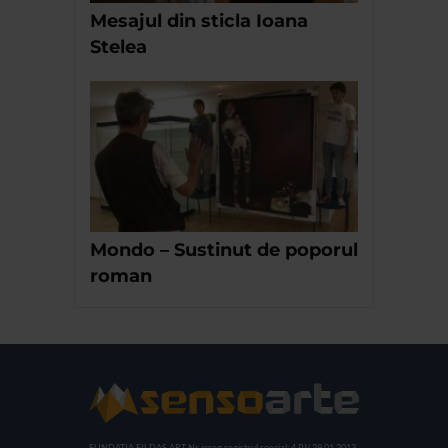
Mesajul din sticla Ioana
Stelea
Mondo – Sustinut de poporul
roman
FUNDATIA FILDAS ART
Nr inreg registrul special: 4 PJ/ 29.01.2013