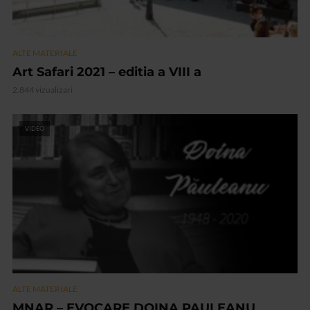
ALTE MATERIALE
Art Safari 2021 – editia a VIII a
2.844 vizualizari
VIDEO
ALTE MATERIALE
MNAR – EVOCARE DOINA PAULEANU