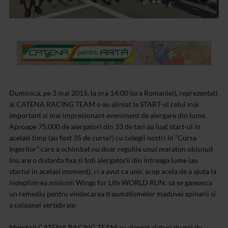
Duminica, pe 3 mai 2015, la ora 14:00 (ora Romaniei), reprezentati
ai CATENA RACING TEAM s-au aliniat la START-ul celui mai
important si mai impresionant eveniment de alergare din lume.
Aproape 75.000 de alergatori din 33 de tari au luat start-ul in
acelasi timp (au fost 35 de curse!) cu colegii nostri in ”Cursa
Ingerilor” care a schimbat nu doar regulile unui maraton obisnuit
(nu are o distanta fixa si toti alergatorii din intreaga lume iau
startul in acelasi moment), ci a avut ca unic scop acela de a ajuta la
indeplinirea misiunii Wings for Life WORLD RUN: sa se gaseasca
un remediu pentru vindecarea traumatismelor maduvei spinarii si
a coloanei vertebrale
Membrii CATENA RACING TEAM au alergat alaturi de mii de