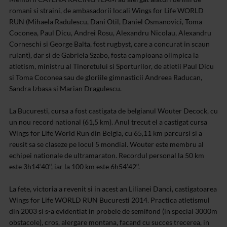
romani si straini, de ambasadorii locali Wings for Life WORLD
RUN (Mihaela Radulescu, Dani Otil, Daniel Osmanovici, Toma
Coconea, Paul Dicu, Andrei Rosu, Alexandru Nicolau, Alexandru
Corneschi si George Balta, fost rugbyst, care a concurat in scaun
rulant), dar si de Gabriela Szabo, fosta campioana olimpica la
atletism, ministru al Tineretului si Sporturilor, de atletii Paul Dicu
si Toma Coconea sau de gloriile gimnasticii Andreea Raducan,
Sandra Izbasa si Marian Dragulescu.
La Bucuresti, cursa a fost castigata de belgianul Wouter Decock, cu
un nou record national (61,5 km). Anul trecut el a castigat cursa
Wings for Life World Run din Belgia, cu 65,11 km parcursi si a
reusit sa se claseze pe locul 5 mondial. Wouter este membru al
echipei nationale de ultramaraton. Recordul personal la 50 km
este 3h14‘40‘‘, iar la 100 km este 6h54’42‘‘.
La fete, victoria a revenit si in acest an Lilianei Danci, castigatoarea
Wings for Life WORLD RUN Bucuresti 2014. Practica atletismul
din 2003 si s-a evidentiat in probele de semifond (in special 3000m
obstacole), cros, alergare montana, facand cu succes trecerea, in