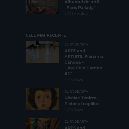
Albumul de artă
“Paris Pallady”
6.596 vizualizari
CELE MAI RECENTE
CLIPA DE ARTA
ARTS and
ARTISTS. Floriama
Cândea –
„Invisible Garden
#2”
30/07/2026
CLIPA DE ARTA
Nicolae Tonitza –
Pictor al copiilor
29/07/2026
CLIPA DE ARTA
ARTS and