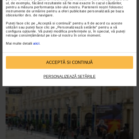
ul, de exemplu, făcând rezultatele să fie mai exacte în cazul căutărilor,
pentru a măsura performanța site-ului nostru. Partenerii noștri folosesc
instrumente de urmărire pentru a oferi publicitate personalizată pe baza
obiceiurilor dvs. de navigare.
Puteți face clic pe „Acceptă si continuă” pentru a fi de acord cu aceste
utilizări sau puteți face clic pe „Personalizează setările” pentru a vă
configura opțiunile. Vă puteți modifica preferințele și, în special, vă puteți
retrage consimțământul pe site-ul nostru în orice moment.
Mai multe detalii
aici
.
ALTE MATERIALE
ACCEPTĂ SI CONTINUĂ
Maratonul de Poezie si Jazz 2023
1.611 vizualizari
PERSONALIZEAZĂ SETĂRILE
VIDEO