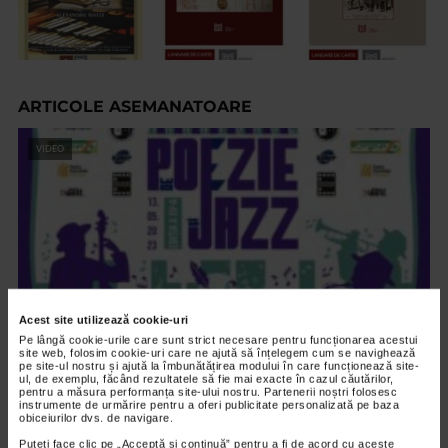
ARTICOLE ASEMANATOARE
VIDEO
Acest site utilizează cookie-uri
Pe lângă cookie-urile care sunt strict necesare pentru funcționarea acestui
site web, folosim cookie-uri care ne ajută să înțelegem cum se navighează
pe site-ul nostru și ajută la îmbunătățirea modului în care funcționează site-
ul, de exemplu, făcând rezultatele să fie mai exacte în cazul căutărilor,
ALTE MATERIALE
pentru a măsura performanța site-ului nostru. Partenerii noștri folosesc
Maratonul de Poezie si Jazz 2023
instrumente de urmărire pentru a oferi publicitate personalizată pe baza
obiceiurilor dvs. de navigare.
1.609 vizualizari
Puteți face clic pe „Acceptă si continuă” pentru a fi de acord cu aceste