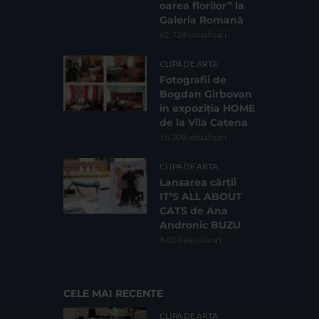
oarea florilor” la
Galeria Romană
62.728 vizualizari
CLIPA DE ARTA
Fotografii de
Bogdan Gîrbovan
în expoziția HOME
de la Vila Catena
16.208 vizualizari
CLIPA DE ARTA
Lansarea cărții
IT’S ALL ABOUT
CATS de Ana
Andronic BUZU
8.033 vizualizari
CELE MAI RECENTE
CLIPA DE ARTA