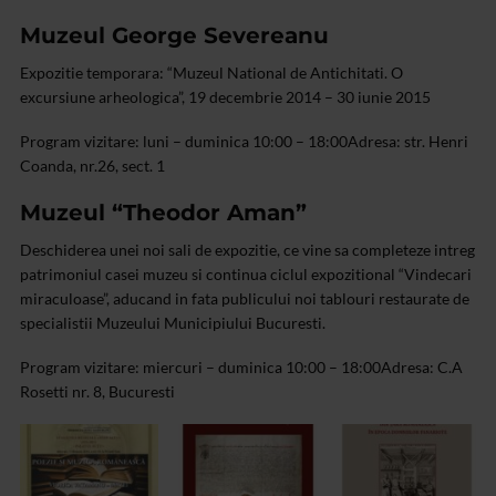
Muzeul George Severeanu
Expozitie temporara: “Muzeul National de Antichitati. O
excursiune arheologica”, 19 decembrie 2014 – 30 iunie 2015
Program vizitare: luni – duminica 10:00 – 18:00
Adresa: str. Henri
Coanda, nr.26, sect. 1
Muzeul “Theodor Aman”
Deschiderea unei noi sali de expozitie, ce vine sa completeze intreg
patrimoniul casei muzeu si continua ciclul expozitional “Vindecari
miraculoase”, aducand in fata publicului noi tablouri restaurate de
specialistii Muzeului Municipiului Bucuresti.
Program vizitare: miercuri – duminica 10:00 – 18:00
Adresa: C.A
Rosetti nr. 8, Bucuresti