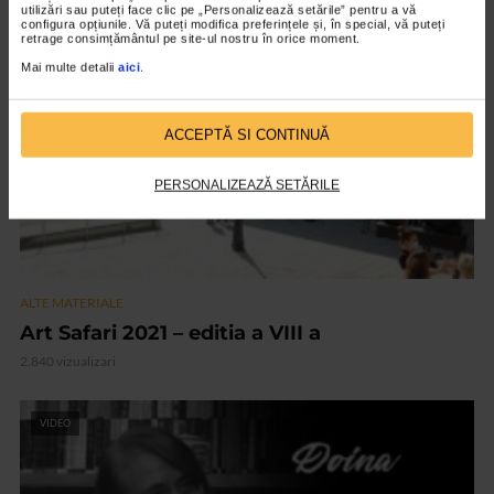
utilizări sau puteți face clic pe „Personalizează setările” pentru a vă
configura opțiunile. Vă puteți modifica preferințele și, în special, vă puteți
retrage consimțământul pe site-ul nostru în orice moment.
VIDEO
Mai multe detalii
aici
.
ACCEPTĂ SI CONTINUĂ
PERSONALIZEAZĂ SETĂRILE
ALTE MATERIALE
Art Safari 2021 – editia a VIII a
2.840 vizualizari
VIDEO