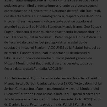
a caror viata se impleteste armonios calitatea de artist cu cea de
pedagog, ambii fiind prezente impresionante pe diverse scene si
cadre didactice la Universitatile Nationale de profil din Bucuresti,
cea de Arta teatrala si cinematografica si, respectiv, cea de Muzica.
Programul serii va pune in valoare texte poetice populare si
avandu-i ca autori pe Nichita Stanescu, Magda Isanos, Geo Bogza si
Eugen Jebeleanu si texte muzicale apartinandu-le compozitorilor
Liviu Danceanu, Stefan Niculescu, Peter Szego si Doina Rotaru. Ca
de fiecare data cand au fost protagonisti ai acestui tip de
spectacole in cadrul Stagiunii ACCUMM de la Palatul Sutu, cei doi
prieteni ai Fundatiei implicati in spectacolul de miercuri 4
februarie vor incarca de emotie publicul gazduit generos de
Muzeul Municipiului Bucuresti, al carui acces este, tot ca de
fiecare data, gratuit.
Fundatia ACCUMM
Joi 5 februarie 2015, dubla lansare de lansare de carte la Hanul lui
Manuc, in sala Serban Cantacuzino., ora 19:00: “Actele domniei lui
Serban Cantacuzino aflate in patrimoniul Muzeului Municipiului
Bucuresti”, autor dr. Grina Mihaela Rafaila si “Tiparul si cartea din
Tara Romaneasca in epoca domniilor fanariote (1716-1821)” autor
dr. Daniela Lupu. Prezinta prof. univ. dr. Panait I Panait si dr.