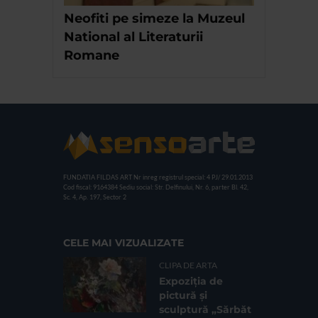
Neofiti pe simeze la Muzeul
National al Literaturii
Romane
FUNDATIA FILDAS ART
Nr inreg registrul special: 4 PJ/ 29.01.2013
Cod fiscal: 9164384
Sediu social: Str. Delfinului, Nr. 6, parter Bl. 42,
Sc. 4, Ap. 197, Sector 2
CELE MAI VIZUALIZATE
CLIPA DE ARTA
Expoziția de
pictură și
sculptură „Sărbăt