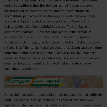
tine al cărui scop este ca, printr-o serie de evenimente şi acţiuni
dedicate copiilor şi tinerilor defavorizaţi, să facă un pas spre
integrarea lor în societate, să transforme anormalitatea în
normalitate, prin acceptarea diferenţelor şi educarea societăţii în
acest sens.
Aşadar, având ca partener Direcţia Generală de
Asistenţă Socială a Municipiului Bucureşti, Teatrul Excelsior
demarează programul Povestea vine la tine, prin acest prim
proiect, oferind copiilor posibilitatea unei întâlniri aparte.
Publicul din dimineaţa zilei de 7 decembrie, format din preşcolari
şi şcolari, va fi invitat, la finalul spectacolului, să petreacă ceva timp
împreună, printr-o serie de jocuri şi activităţi special imaginate
pentru ei. Ziua pe care o vor petrece la Excelsior se va încheia prin
oferirea de cadouri copiilor din medii defavorizate, care au
participat la eveniment.
Cocoşelul neascultător este unul dintre spectacolele de tradiţie ale
teatrului, care se joacă pe scena de la Excelsior încă din 1990.
Spectacolul ilustrează atât pericolul la care sunt supuşi cei care se