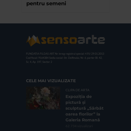
pentru semeni
FUNDATIA FILDAS ART
Nr inreg registrul special: 4 PJ/ 29.01.2013
Cod fiscal: 9164384
Sediu social: Str. Delfinului, Nr. 6, parter Bl. 42,
Sc. 4, Ap. 197, Sector 2
CELE MAI VIZUALIZATE
CLIPA DE ARTA
Expoziția de
pictură și
sculptură „Sărbăt
oarea florilor” la
Galeria Romană
62.734 vizualizari