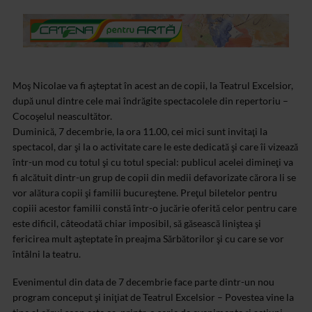
Moş Nicolae va fi aşteptat în acest an de copii, la Teatrul Excelsior,
după unul dintre cele mai îndrăgite spectacolele din repertoriu –
Cocoşelul neascultător.
Duminică, 7 decembrie, la ora 11.00, cei mici sunt invitaţi la
spectacol, dar şi la o activitate care le este dedicată şi care îi vizează
într-un mod cu totul şi cu totul special: publicul acelei dimineţi va
fi alcătuit dintr-un grup de copii din medii defavorizate cărora li se
vor alătura copii şi familii bucureştene. Preţul biletelor pentru
copiii acestor familii constă într-o jucărie oferită celor pentru care
este dificil, câteodată chiar imposibil, să găsească liniştea şi
fericirea mult aşteptate în preajma Sărbătorilor şi cu care se vor
întâlni la teatru.
Evenimentul din data de 7 decembrie face parte dintr-un nou
program conceput şi iniţiat de Teatrul Excelsior – Povestea vine la