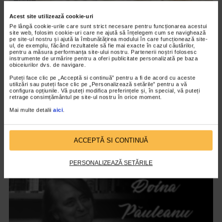
VIDEO
Acest site utilizează cookie-uri
Pe lângă cookie-urile care sunt strict necesare pentru funcționarea acestui
site web, folosim cookie-uri care ne ajută să înțelegem cum se navighează
pe site-ul nostru și ajută la îmbunătățirea modului în care funcționează site-
ul, de exemplu, făcând rezultatele să fie mai exacte în cazul căutărilor,
pentru a măsura performanța site-ului nostru. Partenerii noștri folosesc
instrumente de urmărire pentru a oferi publicitate personalizată pe baza
obiceiurilor dvs. de navigare.
Puteți face clic pe „Acceptă si continuă” pentru a fi de acord cu aceste
utilizări sau puteți face clic pe „Personalizează setările” pentru a vă
configura opțiunile. Vă puteți modifica preferințele și, în special, vă puteți
retrage consimțământul pe site-ul nostru în orice moment.
Mai multe detalii
aici
.
ALTE MATERIALE
Art Safari 2021 – editia a VIII a
ACCEPTĂ SI CONTINUĂ
2.844 vizualizari
PERSONALIZEAZĂ SETĂRILE
VIDEO