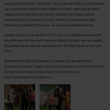
lasă pradă propriilor slăbiciuni, cât şi puterea iertării şi a prieteniei
de a transforma obstacolele întâlnite în lecţii valoroase privind
responsabilitatea fiecăruia pentru faptele sale. Regia poartă
semnătura lui Ion Lucian şi Victor Radovici, scenografia este
semnată de Ștefan Pârvulescu, iar muzica de Vasile Menzel.
Aşadar, copiii cu vârste între 3 şi 9 ani sunt invitaţi să petreacă de
Moş Nicolae într-un cadru special, alături de copii care au nevoie
de prieteni şi de căldura umană pe care Sărbătorile de iarnă o pot
oferi.
Bilete pentru părinţii însoţitori se găsesc la Casa de bilete a
Teatrului Excelsior. Copiii au acces la spectacol în baza unei jucării.
Detalii despre spectacolele Teatrului Excelsior pe
http://www.teatrul-excelsior.ro.