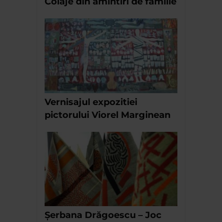
Colaje din amintiri de familie
Vernisajul expozitiei
pictorului Viorel Marginean
Șerbana Drăgoescu – Joc