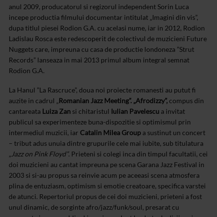
anul 2009, producatorul si regizorul independent Sorin Luca
incepe productia filmului documentar intitulat „Imagini din vis”,
dupa titlul piesei Rodion G.A. cu acelasi nume, iar in 2012, Rodion
Ladislau Rosca este redescoperit de colectivul de muzicieni Future
Nuggets care, impreuna cu casa de productie londoneza ”Strut
Records” lanseaza in mai 2013 primul album integral semnat
Rodion G.A.
La Hanul ”La Rascruce”, doua noi proiecte romanesti au putut fi
auzite in cadrul „
Romanian Jazz Meeting”. „Afrodizzy”,
compus din
cantareata
Luiza Zan
si chitaristul
Iulian Pavelescu
a invitat
publicul sa experimenteze buna-dispozitie si optimismul prin
intermediul muzicii, iar
Catalin Milea Group
a sustinut un concert
– tribut adus unuia dintre grupurile cele mai iubite, sub titulatura
„
Jazz on Pink Floyd
”
. Prieteni si colegi inca din timpul facultatii, cei
doi muzicieni au cantat impreuna pe scena Garana Jazz Festival in
2003 si si-au propus sa reinvie acum pe aceeasi scena atmosfera
plina de entuziasm, optimism si emotie creatoare, specifica varstei
de atunci. Repertoriul propus de cei doi muzicieni, prieteni a fost
unul dinamic, de sorginte afro/jazz/funk/soul, presarat cu