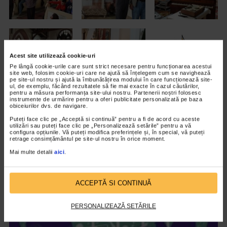
Acest site utilizează cookie-uri
Pe lângă cookie-urile care sunt strict necesare pentru funcționarea acestui
site web, folosim cookie-uri care ne ajută să înțelegem cum se navighează
pe site-ul nostru și ajută la îmbunătățirea modului în care funcționează site-
ul, de exemplu, făcând rezultatele să fie mai exacte în cazul căutărilor,
pentru a măsura performanța site-ului nostru. Partenerii noștri folosesc
instrumente de urmărire pentru a oferi publicitate personalizată pe baza
obiceiurilor dvs. de navigare.
ARTICOLE ASEMANATOARE
Puteți face clic pe „Acceptă si continuă” pentru a fi de acord cu aceste
utilizări sau puteți face clic pe „Personalizează setările” pentru a vă
configura opțiunile. Vă puteți modifica preferințele și, în special, vă puteți
VIDEO
retrage consimțământul pe site-ul nostru în orice moment.
Mai multe detalii
aici
.
ACCEPTĂ SI CONTINUĂ
PERSONALIZEAZĂ SETĂRILE