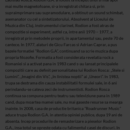
mai multe magnetofoane, si-a inregistrat chitara si, prin
supraimprimare sau supramodulare, a obtinut un sound schimbat,
asemanator cu cel a sintetizatorului. Absolvent al Liceului de
Muzica din Cluj, instrumentul clarinet, Rodion a fost atras de
compozitie si experiment, astfel ca, intre anii 1970 – 1977, a
inregistrat prin metodele proprii, in apartamentul sau, peste 70 de
cantece. In 1977, alaturi de Gicu Farcas si Adrian Caprar, a pus
bazele formatiei ”Rodion G.A”, continuand sa scrie muzica dupa
propria filozofie. Formatia a fost considerata revelatia rock a
Romaniei si a activat pana in 1983 cand s-au lansat principalele
compozitii care au definit personalitatea lui Rodion Rosca: „Stele si
Lumini”, „Imagini din Vis”, „In linistea noptii” ai „Uneori”. In 1983,
trupa se destrama din cauza instabilitatii formulei sale, in 6 ani
perindandu-se cateva zeci de instrumentisti. Rodion Rosca
continua sa compuna pentru teatru sau televiziune pana in 1989
cand, dupa moartea mamei sale, nu mai gaseste resurse sa mearga
inainte. In 2008, casa de productie britanica ”Roadrunner Music”
aduce trupa Rodion G.A. in atentia opiniei publice, dupa 19 ani de
absenta. Incep procedurile de remasterizare a pieselor Rodion
G.A., insa totul se opreste odata cu falimentul casei de discuri. In