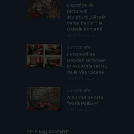
Expoziția de
pictură și
sculptură „Sărbăt
oarea florilor” la
Galeria Romană
62.731 vizualizari
CLIPA DE ARTA
Fotografii de
Bogdan Gîrbovan
în expoziția HOME
de la Vila Catena
16.212 vizualizari
CLIPA DE ARTA
Albumul de artă
“Paris Pallady”
6.595 vizualizari
CELE MAI RECENTE