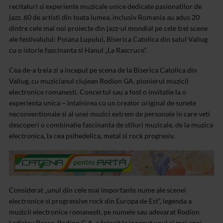
recitaluri si experiente muzicale unice dedicate pasionatilor de
jazz. 60 de artisti din toata lumea, inclusiv Romania au adus 20
dintre cele mai noi proiecte din jazz-ul mondial pe cele trei scene
ale festivalului: Poiana Lupului, Biserica Catolica din satul Valiug
cu o istorie fascinanta si Hanul „La Rascruce”.
Cea de-a treia zi a inceput pe scena de la Biserica Catolica din
Valiug, cu muzicianul clujean Rodion GA, pionierul muzicii
electronice romanesti. Concertul sau a fost o invitatie la o
experienta unica – intalnirea cu un creator original de sunete
neconventionale si al unei muzici extrem de personale in care veti
descoperi o combinatie fascinanta de stiluri muzicale, de la muzica
electronica, la cea psihedelica, metal si rock progresiv.
Considerat „unul din cele mai importante nume ale scenei
electronice si progressive rock din Europa de Est“, legenda a
muzicii electronice romanesti, pe numele sau adevarat Rodion
Ladislau Rosca, Rodion G.A. a folosit la inceput unul si mai apoi