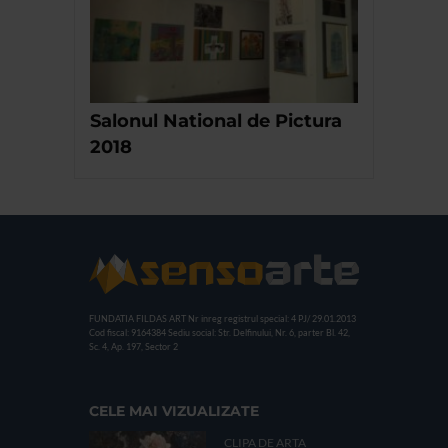
Salonul National de Pictura
2018
FUNDATIA FILDAS ART
Nr inreg registrul special: 4 PJ/ 29.01.2013
Cod fiscal: 9164384
Sediu social: Str. Delfinului, Nr. 6, parter Bl. 42,
Sc. 4, Ap. 197, Sector 2
CELE MAI VIZUALIZATE
CLIPA DE ARTA